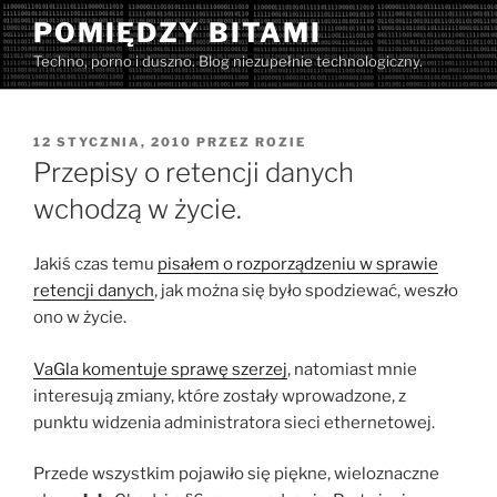
Przejdź
POMIĘDZY BITAMI
do
Techno, porno i duszno. Blog niezupełnie technologiczny.
treści
OPUBLIKOWANE
12 STYCZNIA, 2010
PRZEZ
ROZIE
W
Przepisy o retencji danych
wchodzą w życie.
Jakiś czas temu
pisałem o rozporządzeniu w sprawie
retencji danych
, jak można się było spodziewać, weszło
ono w życie.
VaGla komentuje sprawę szerzej
, natomiast mnie
interesują zmiany, które zostały wprowadzone, z
punktu widzenia administratora sieci ethernetowej.
Przede wszystkim pojawiło się piękne, wieloznaczne