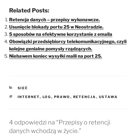
Related Posts:
Retencja danych – przepisy wykonawcze.
Usunięcie blokady portu 25 w Neostradzie.
5 sposobów na efektywne korzystanie z emaila
Obowiązki przedsiębiorcy telekomunikacyjnego, czyli
kolejne genialne pomysły rządzących.
Niebawem koniec wysyłki maili na port 25.
KATEGORIE
SIEĆ
TAGI
INTERNET
,
LOG
,
PRAWO
,
RETENCJA
,
USTAWA
4 odpowiedzi na “Przepisy o retencji
danych wchodzą w życie.”