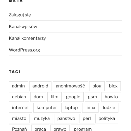
META
Zaloguj się
Kanał wpisów
Kanał komentarzy
WordPress.org
TAGI
admin
android
anonimowość
blog
blox
debian
dom
film
google
gsm
howto
internet
komputer
laptop
linux
ludzie
miasto
muzyka
państwo
perl
polityka
Poznań
praca
prawo
program