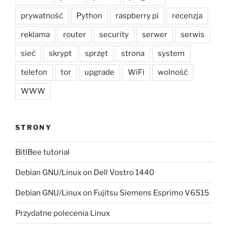
prywatność
Python
raspberry pi
recenzja
reklama
router
security
serwer
serwis
sieć
skrypt
sprzęt
strona
system
telefon
tor
upgrade
WiFi
wolność
WWW
STRONY
BitlBee tutorial
Debian GNU/Linux on Dell Vostro 1440
Debian GNU/Linux on Fujitsu Siemens Esprimo V6515
Przydatne polecenia Linux