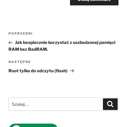
Nawigacja
Poprzedni
POPRZEDNI
wpisu
wpis
Jak bezpiecznie korzystać z uszkodzonej pamięci
RAM bez BadRAM.
Następny
NASTĘPNE
wpis
Root tylko do odczytu (flash)
Szukaj:
Szukaj