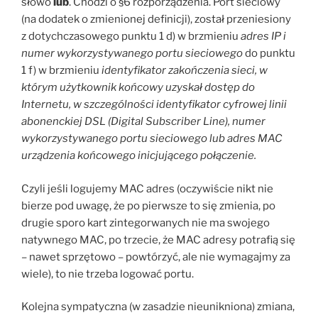
słowo
lub
. Chodzi o §6 rozporządzenia. Port sieciowy
(na dodatek o zmienionej definicji), został przeniesiony
z dotychczasowego punktu 1 d) w brzmieniu
adres IP i
numer wykorzystywanego portu sieciowego
do punktu
1 f) w brzmieniu
identyfikator zakończenia sieci, w
którym użytkownik końcowy uzyskał dostęp do
Internetu, w szczególności identyfikator cyfrowej linii
abonenckiej DSL (Digital Subscriber Line), numer
wykorzystywanego portu sieciowego lub adres MAC
urządzenia końcowego inicjującego połączenie.
Czyli jeśli logujemy MAC adres (oczywiście nikt nie
bierze pod uwagę, że po pierwsze to się zmienia, po
drugie sporo kart zintegorwanych nie ma swojego
natywnego MAC, po trzecie, że MAC adresy potrafią się
– nawet sprzętowo – powtórzyć, ale nie wymagajmy za
wiele), to nie trzeba logować portu.
Kolejna sympatyczna (w zasadzie nieunikniona) zmiana,