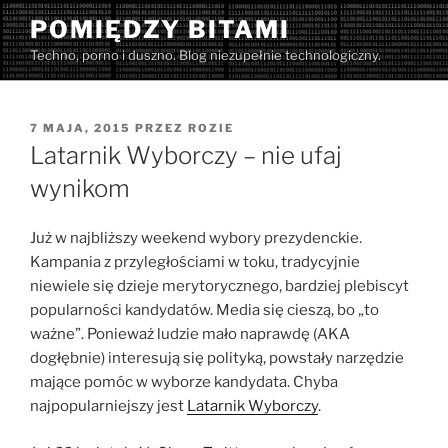
Przejdź
POMIĘDZY BITAMI
do
Techno, porno i duszno. Blog niezupełnie technologiczny.
treści
OPUBLIKOWANE
7 MAJA, 2015
PRZEZ
ROZIE
W
Latarnik Wyborczy – nie ufaj
wynikom
Już w najbliższy weekend wybory prezydenckie.
Kampania z przyległościami w toku, tradycyjnie
niewiele się dzieje merytorycznego, bardziej plebiscyt
popularności kandydatów. Media się cieszą, bo „to
ważne”. Ponieważ ludzie mało naprawdę (AKA
dogłębnie) interesują się polityką, powstały narzędzie
mające pomóc w wyborze kandydata. Chyba
najpopularniejszy jest
Latarnik Wyborczy
.