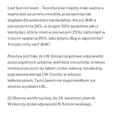
Last but not least… Teoretycznie między
mało ważne
a
ważne
jest po prostu mnożnik, przynajmniej tak
wygląda dla większości kandydatów. Ale już JKM w
pierwszym ma 26%, w drugim 50% (podobnie jak ci
kandydaci, którzy mieli w pierwszym 25%), natomiast w
trzecim spada na 95%. Jako jedyny. Bug w algorytmie?
A może cichy nerf JKM?
Pozytyw jest taki, że LW dostarcza gotowe odpowiedzi
poszczególnych sztabów. Jeśli ktoś ma ochotę, to łatwo
można przerzucić do tabeli i zrobić własną, niezależną,
poprawioną wersję LW. Choćby w arkuszu
kalkulacyjnym. Tymczasem nie sugerowałbym się
zbytnio wynikami LW…
[1] Obecne wyniki są inne, bo 24. kwietnia Latarnik
Wyborczy dodał odpowiedzi B. Komorowskiego.