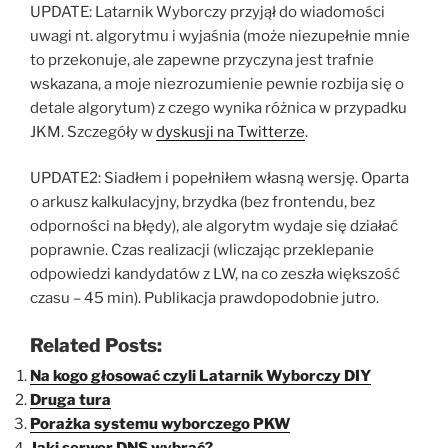
UPDATE: Latarnik Wyborczy przyjął do wiadomości
uwagi nt. algorytmu i wyjaśnia (może niezupełnie mnie
to przekonuje, ale zapewne przyczyna jest trafnie
wskazana, a moje niezrozumienie pewnie rozbija się o
detale algorytum) z czego wynika różnica w przypadku
JKM. Szczegóły w
dyskusji na Twitterze
.
UPDATE2: Siadłem i popełniłem własną wersję. Oparta
o arkusz kalkulacyjny, brzydka (bez frontendu, bez
odporności na błędy), ale algorytm wydaje się działać
poprawnie. Czas realizacji (wliczając przeklepanie
odpowiedzi kandydatów z LW, na co zeszła większość
czasu – 45 min). Publikacja prawdopodobnie jutro.
Related Posts:
Na kogo głosować czyli Latarnik Wyborczy DIY
Druga tura
Porażka systemu wyborczego PKW
Jaki serwer DNS wybrać?