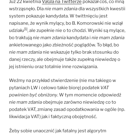
Już 22 kwietnia
VaGla na Twitterze
pokazał coś, co mną
wstrząsnęło. Dla
nie mam zdania
dla wszystkich kwestii
system pokazuje kandydata. W twittnięciu jest
napisane, że wynik mylący, bo B. Komorowski nie wziął
[1]
udziału
, ale zupełnie nie o to chodzi. Wyniki są mylące,
bo traktują
nie mam zdania
kandydata i
nie mam zdania
ankietowanego jako zbieżność poglądów. To błąd, bo
nie mam zdania
nie wskazuje tylko brak stosunku do
danej rzeczy, ale obejmuje także zupełną niewiedzę o
jej istnieniu oraz totalnie inne rozwiązania.
Weźmy na przykład stwierdzenie (nie ma takiego w
pytaniach LW i celowo takie biorę)
podatek VAT
powinien być obniżony
. W tym momencie odpowiedź
nie mam zdania
obejmuje zarówno niewiedzę co to
podatek VAT, zmianę zasad opodatkowania w ogóle (np.
likwidacja VAT) jak i faktyczną obojętność.
Żeby sobie unaocznić jak fatalny jest algorytm