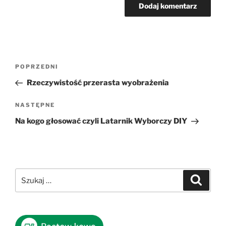
Nawigacja
Poprzedni
POPRZEDNI
wpisu
wpis
Rzeczywistość przerasta wyobrażenia
Następny
NASTĘPNE
wpis
Na kogo głosować czyli Latarnik Wyborczy DIY
Szukaj:
Szukaj