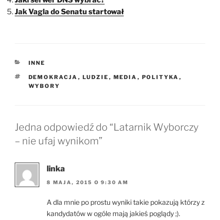
Jak Vagla do Senatu startował
KATEGORIE
INNE
TAGI
DEMOKRACJA
,
LUDZIE
,
MEDIA
,
POLITYKA
,
WYBORY
Jedna odpowiedź do “Latarnik Wyborczy
– nie ufaj wynikom”
linka
8 MAJA, 2015 O 9:30 AM
A dla mnie po prostu wyniki takie pokazują którzy z
kandydatów w ogóle mają jakieś poglądy ;).