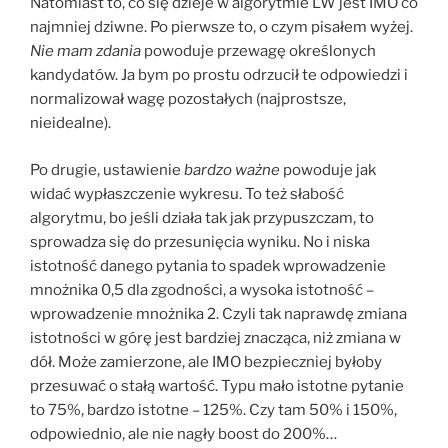
Natomiast to, co się dzieje w algorytmie LW jest IMO co
najmniej dziwne. Po pierwsze to, o czym pisałem wyżej.
Nie mam zdania
powoduje przewagę określonych
kandydatów. Ja bym po prostu odrzucił te odpowiedzi i
normalizował wagę pozostałych (najprostsze,
nieidealne).
Po drugie, ustawienie
bardzo ważne
powoduje jak
widać wypłaszczenie wykresu. To też słabość
algorytmu, bo jeśli działa tak jak przypuszczam, to
sprowadza się do przesunięcia wyniku. No i niska
istotność danego pytania to spadek wprowadzenie
mnożnika 0,5 dla zgodności, a wysoka istotność –
wprowadzenie mnożnika 2. Czyli tak naprawdę zmiana
istotności w górę jest bardziej znacząca, niż zmiana w
dół. Może zamierzone, ale IMO bezpieczniej byłoby
przesuwać o stałą wartość. Typu mało istotne pytanie
to 75%, bardzo istotne – 125%. Czy tam 50% i 150%,
odpowiednio, ale nie nagły boost do 200%…