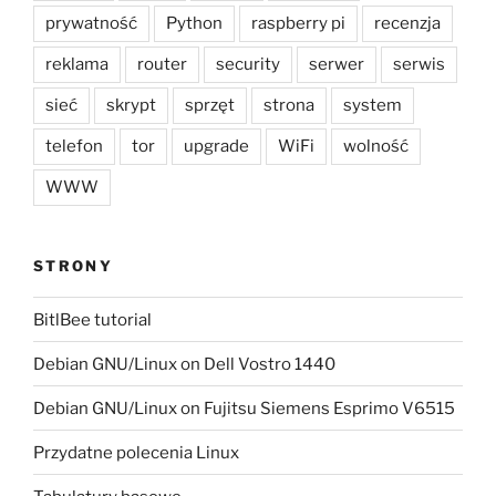
prywatność
Python
raspberry pi
recenzja
reklama
router
security
serwer
serwis
sieć
skrypt
sprzęt
strona
system
telefon
tor
upgrade
WiFi
wolność
WWW
STRONY
BitlBee tutorial
Debian GNU/Linux on Dell Vostro 1440
Debian GNU/Linux on Fujitsu Siemens Esprimo V6515
Przydatne polecenia Linux