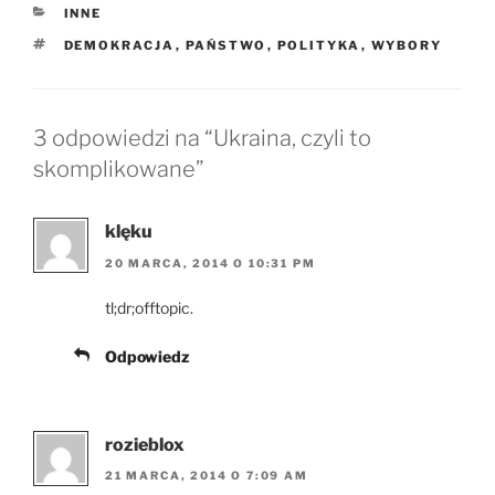
KATEGORIE
INNE
TAGI
DEMOKRACJA
,
PAŃSTWO
,
POLITYKA
,
WYBORY
3 odpowiedzi na “Ukraina, czyli to
skomplikowane”
klęku
20 MARCA, 2014 O 10:31 PM
tl;dr;offtopic.
Odpowiedz
rozieblox
21 MARCA, 2014 O 7:09 AM