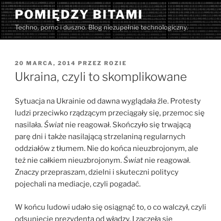
Przejdź
POMIĘDZY BITAMI
do
Techno, porno i duszno. Blog niezupełnie technologiczny.
treści
OPUBLIKOWANE
20 MARCA, 2014
PRZEZ
ROZIE
W
Ukraina, czyli to skomplikowane
Sytuacja na Ukrainie od dawna wyglądała źle. Protesty
ludzi przeciwko rządzącym przeciągały się, przemoc się
nasilała.
Świat
nie reagował. Skończyło się trwającą
parę dni i także nasilającą strzelaniną regularnych
oddziałów z tłumem. Nie do końca nieuzbrojonym, ale
też nie całkiem nieuzbrojonym.
Świat
nie reagował.
Znaczy przepraszam, dzielni i skuteczni politycy
pojechali na mediacje, czyli pogadać.
W końcu ludowi udało się osiągnąć to, o co walczył, czyli
odsunięcie prezydenta od władzy. I zaczęła się