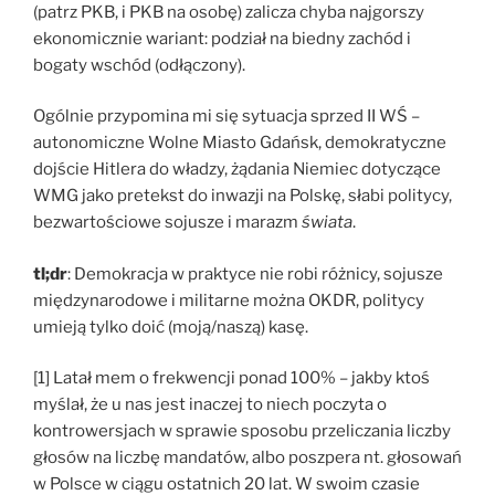
(patrz PKB, i PKB na osobę) zalicza chyba najgorszy
ekonomicznie wariant: podział na biedny zachód i
bogaty wschód (odłączony).
Ogólnie przypomina mi się sytuacja sprzed II WŚ –
autonomiczne Wolne Miasto Gdańsk, demokratyczne
dojście Hitlera do władzy, żądania Niemiec dotyczące
WMG jako pretekst do inwazji na Polskę, słabi politycy,
bezwartościowe sojusze i marazm
świata
.
tl;dr
: Demokracja w praktyce nie robi różnicy, sojusze
międzynarodowe i militarne można OKDR, politycy
umieją tylko doić (moją/naszą) kasę.
[1] Latał mem o frekwencji ponad 100% – jakby ktoś
myślał, że u nas jest inaczej to niech poczyta o
kontrowersjach w sprawie sposobu przeliczania liczby
głosów na liczbę mandatów, albo poszpera nt. głosowań
w Polsce w ciągu ostatnich 20 lat. W swoim czasie