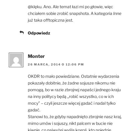
@klęku. Ano. Ale temat łazi mi po głowie, więc
chciałem sobie zrobić snapshota. A kategoria
Inne
już taka offtopiczna jest.
Odpowiedz
Monter
26 MARCA, 2014 O 12:06 PM
OKDR to mało powiedziane. Ostatnie wydarzenia
pokazały dobitnie, że żadne sojusze nikomu nie
pomogą, bo w razie zbrojnej napaści jednego kraju
na inny politycy będą „robić wszystko, co w ich
mocy” – czyli jeszcze więcej gadać i nadal tylko
gadać.
Stanowi to, że gdyby napadnięto zbrojnie nasz kraj,
mimo umów i sojuszy, nikt palcem w bucie nie
kiwnie, co najwyżej wyślą kogoś, kto pojedzie