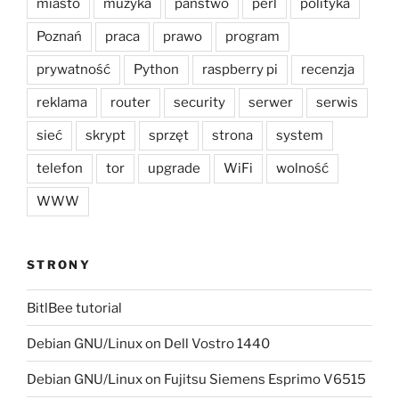
miasto
muzyka
państwo
perl
polityka
Poznań
praca
prawo
program
prywatność
Python
raspberry pi
recenzja
reklama
router
security
serwer
serwis
sieć
skrypt
sprzęt
strona
system
telefon
tor
upgrade
WiFi
wolność
WWW
STRONY
BitlBee tutorial
Debian GNU/Linux on Dell Vostro 1440
Debian GNU/Linux on Fujitsu Siemens Esprimo V6515