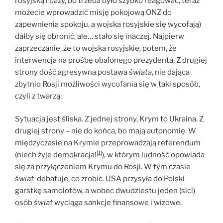
rosyjską i bazy, bo trzeba było szybko reagować, teraz
możecie wprowadzić misję pokojową ONZ do
zapewnienia spokoju, a wojska rosyjskie się wycofają)
dałby się obronić, ale… stało się inaczej. Najpierw
zaprzeczanie, że to wojska rosyjskie, potem, że
interwencja na prośbę obalonego prezydenta. Z drugiej
strony dość agresywna postawa
świata
, nie dająca
zbytnio Rosji możliwości wycofania się w taki sposób,
czyli z twarzą.
Sytuacja jest śliska. Z jednej strony, Krym to Ukraina. Z
drugiej strony – nie do końca, bo mają autonomię. W
międzyczasie na Krymie przeprowadzają referendum
[1]
(niech żyje demokracja!
), w którym ludność opowiada
się za przyłączeniem Krymu do Rosji. W tym czasie
świat
debatuje, co zrobić. USA przysyła do Polski
garstkę samolotów, a wobec dwudziestu jeden (sic!)
osób
świat
wyciąga sankcje finansowe i wizowe.