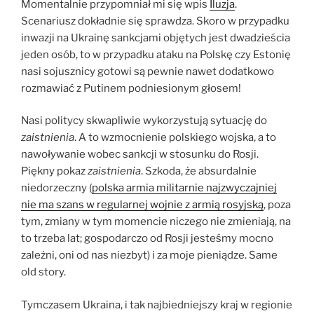
Momentalnie przypomniał mi się wpis
Iluzja
.
Scenariusz dokładnie się sprawdza. Skoro w przypadku
inwazji na Ukrainę sankcjami objętych jest dwadzieścia
jeden osób, to w przypadku ataku na Polskę czy Estonię
nasi sojusznicy gotowi są pewnie nawet dodatkowo
rozmawiać z Putinem podniesionym głosem!
Nasi politycy skwapliwie wykorzystują sytuację do
zaistnienia
. A to wzmocnienie polskiego wojska, a to
nawoływanie wobec sankcji w stosunku do Rosji.
Piękny pokaz
zaistnienia
. Szkoda, że absurdalnie
niedorzeczny (
polska armia militarnie najzwyczajniej
nie ma szans w regularnej wojnie z armią rosyjską
, poza
tym, zmiany w tym momencie niczego nie zmieniają, na
to trzeba lat; gospodarczo od Rosji jesteśmy mocno
zależni, oni od nas niezbyt) i za moje pieniądze. Same
old story.
Tymczasem Ukraina, i tak najbiedniejszy kraj w regionie