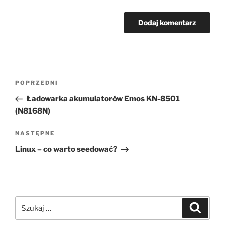
Nawigacja
Poprzedni
POPRZEDNI
wpisu
wpis
Ładowarka akumulatorów Emos KN-8501
(N8168N)
Następny
NASTĘPNE
wpis
Linux – co warto seedować?
Szukaj:
Szukaj