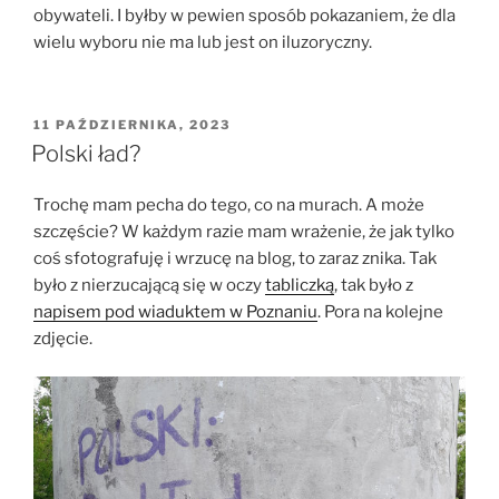
obywateli. I byłby w pewien sposób pokazaniem, że dla
wielu wyboru nie ma lub jest on iluzoryczny.
OPUBLIKOWANE
11 PAŹDZIERNIKA, 2023
W
Polski ład?
Trochę mam pecha do tego, co na murach. A może
szczęście? W każdym razie mam wrażenie, że jak tylko
coś sfotografuję i wrzucę na blog, to zaraz znika. Tak
było z nierzucającą się w oczy
tabliczką
, tak było z
napisem pod wiaduktem w Poznaniu
. Pora na kolejne
zdjęcie.