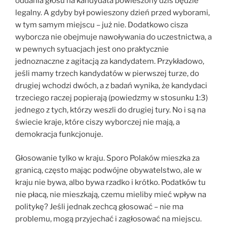
oddania głosu na kandydata powieszony dziś będzie
legalny. A gdyby był powieszony dzień przed wyborami,
w tym samym miejscu – już nie. Dodatkowo cisza
wyborcza nie obejmuje nawoływania do uczestnictwa, a
w pewnych sytuacjach jest ono praktycznie
jednoznaczne z agitacją za kandydatem. Przykładowo,
jeśli mamy trzech kandydatów w pierwszej turze, do
drugiej wchodzi dwóch, a z badań wynika, że kandydaci
trzeciego raczej popierają (powiedzmy w stosunku 1:3)
jednego z tych, którzy weszli do drugiej tury. No i są na
świecie kraje, które ciszy wyborczej nie mają, a
demokracja funkcjonuje.
Głosowanie tylko w kraju. Sporo Polaków mieszka za
granicą, często mając podwójne obywatelstwo, ale w
kraju nie bywa, albo bywa rzadko i krótko. Podatków tu
nie płacą, nie mieszkają, czemu mieliby mieć wpływ na
politykę? Jeśli jednak zechcą głosować – nie ma
problemu, mogą przyjechać i zagłosować na miejscu.