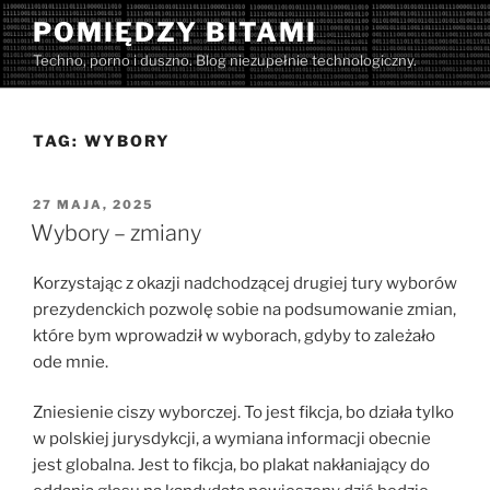
Przejdź
POMIĘDZY BITAMI
do
Techno, porno i duszno. Blog niezupełnie technologiczny.
treści
TAG:
WYBORY
OPUBLIKOWANE
27 MAJA, 2025
W
Wybory – zmiany
Korzystając z okazji nadchodzącej drugiej tury wyborów
prezydenckich pozwolę sobie na podsumowanie zmian,
które bym wprowadził w wyborach, gdyby to zależało
ode mnie.
Zniesienie ciszy wyborczej. To jest fikcja, bo działa tylko
w polskiej jurysdykcji, a wymiana informacji obecnie
jest globalna. Jest to fikcja, bo plakat nakłaniający do