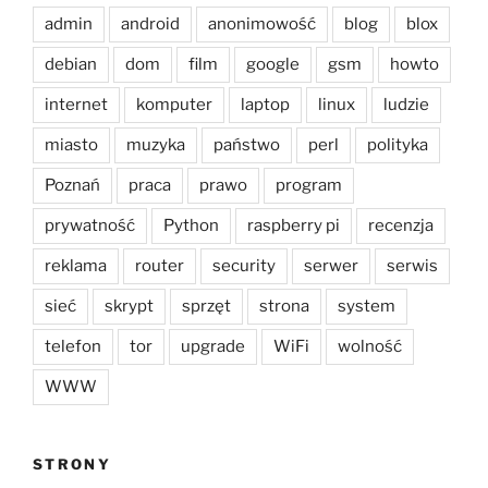
admin
android
anonimowość
blog
blox
debian
dom
film
google
gsm
howto
internet
komputer
laptop
linux
ludzie
miasto
muzyka
państwo
perl
polityka
Poznań
praca
prawo
program
prywatność
Python
raspberry pi
recenzja
reklama
router
security
serwer
serwis
sieć
skrypt
sprzęt
strona
system
telefon
tor
upgrade
WiFi
wolność
WWW
STRONY