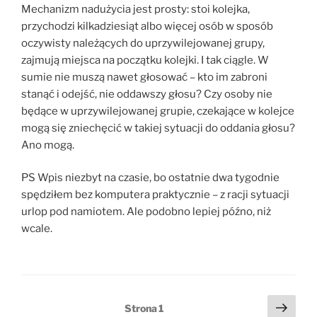
Mechanizm nadużycia jest prosty: stoi kolejka,
przychodzi kilkadziesiąt albo więcej osób w sposób
oczywisty należących do uprzywilejowanej grupy,
zajmują miejsca na początku kolejki. I tak ciągle. W
sumie nie muszą nawet głosować – kto im zabroni
stanąć i odejść, nie oddawszy głosu? Czy osoby nie
będące w uprzywilejowanej grupie, czekające w kolejce
mogą się zniechęcić w takiej sytuacji do oddania głosu?
Ano mogą.
PS Wpis niezbyt na czasie, bo ostatnie dwa tygodnie
spędziłem bez komputera praktycznie – z racji sytuacji
urlop pod namiotem. Ale podobno lepiej późno, niż
wcale.
Stronicowanie
Nast
Strona
1