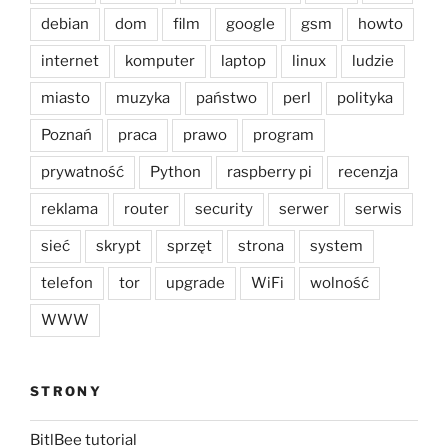
debian
dom
film
google
gsm
howto
internet
komputer
laptop
linux
ludzie
miasto
muzyka
państwo
perl
polityka
Poznań
praca
prawo
program
prywatność
Python
raspberry pi
recenzja
reklama
router
security
serwer
serwis
sieć
skrypt
sprzęt
strona
system
telefon
tor
upgrade
WiFi
wolność
WWW
STRONY
BitlBee tutorial