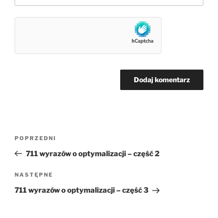
Nawigacja
Poprzedni
POPRZEDNI
wpisu
wpis
711 wyrazów o optymalizacji – część 2
Następny
NASTĘPNE
wpis
711 wyrazów o optymalizacji – część 3