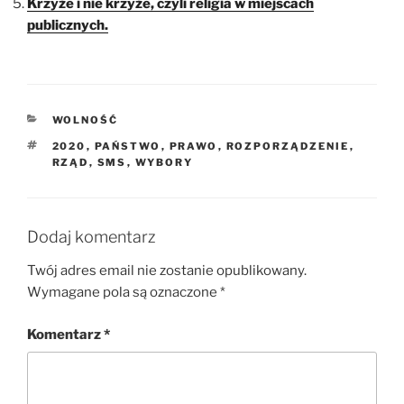
Krzyże i nie krzyże, czyli religia w miejscach
publicznych.
KATEGORIE
WOLNOŚĆ
TAGI
2020
,
PAŃSTWO
,
PRAWO
,
ROZPORZĄDZENIE
,
RZĄD
,
SMS
,
WYBORY
Dodaj komentarz
Twój adres email nie zostanie opublikowany.
Wymagane pola są oznaczone
*
Komentarz
*