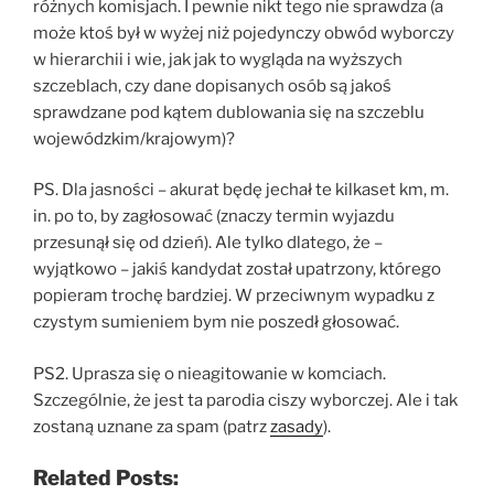
różnych komisjach. I pewnie nikt tego nie sprawdza (a
może ktoś był w wyżej niż pojedynczy obwód wyborczy
w hierarchii i wie, jak jak to wygląda na wyższych
szczeblach, czy dane dopisanych osób są jakoś
sprawdzane pod kątem dublowania się na szczeblu
wojewódzkim/krajowym)?
PS. Dla jasności – akurat będę jechał te kilkaset km, m.
in. po to, by zagłosować (znaczy termin wyjazdu
przesunął się od dzień). Ale tylko dlatego, że –
wyjątkowo – jakiś kandydat został upatrzony, którego
popieram trochę bardziej. W przeciwnym wypadku z
czystym sumieniem bym nie poszedł głosować.
PS2. Uprasza się o nieagitowanie w komciach.
Szczególnie, że jest ta parodia ciszy wyborczej. Ale i tak
zostaną uznane za spam (patrz
zasady
).
Related Posts: