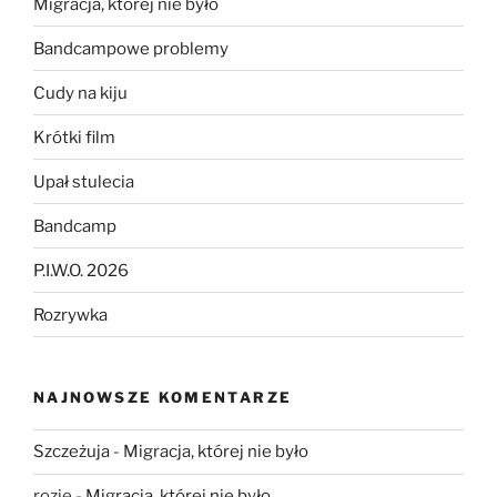
Migracja, której nie było
Bandcampowe problemy
Cudy na kiju
Krótki film
Upał stulecia
Bandcamp
P.I.W.O. 2026
Rozrywka
NAJNOWSZE KOMENTARZE
Szczeżuja
-
Migracja, której nie było
rozie
-
Migracja, której nie było