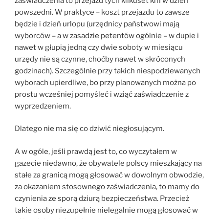
zaświadczenia to przejazd tych kilkuset km w dzień
powszedni. W praktyce – koszt przejazdu to zawsze
będzie i dzień urlopu (urzędnicy państwowi mają
wyborców – a w zasadzie petentów ogólnie – w dupie i
nawet w głupią jedną czy dwie soboty w miesiącu
urzędy nie są czynne, choćby nawet w skróconych
godzinach). Szczególnie przy takich niespodziewanych
wyborach upierdliwe, bo przy planowanych można po
prostu wcześniej pomyśleć i wziąć zaświadczenie z
wyprzedzeniem.
Dlatego nie ma się co dziwić niegłosującym.
A w ogóle, jeśli prawdą jest to, co wyczytałem w
gazecie niedawno, że obywatele polscy mieszkający na
stałe za granicą mogą głosować w dowolnym obwodzie,
za okazaniem stosownego zaświadczenia, to mamy do
czynienia ze sporą dziurą bezpieczeństwa. Przecież
takie osoby niezupełnie nielegalnie mogą głosować w