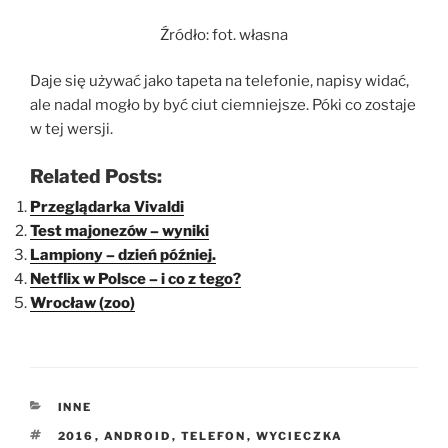
Źródło: fot. własna
Daje się używać jako tapeta na telefonie, napisy widać,
ale nadal mogło by być ciut ciemniejsze. Póki co zostaje
w tej wersji.
Related Posts:
Przeglądarka Vivaldi
Test majonezów – wyniki
Lampiony – dzień później.
Netflix w Polsce – i co z tego?
Wrocław (zoo)
KATEGORIE
INNE
TAGI
2016
,
ANDROID
,
TELEFON
,
WYCIECZKA