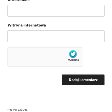
Adres email
*
Witryna internetowa
Nawigacja
Poprzedni
POPRZEDNI