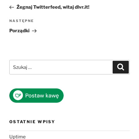
wpisu
wpis
Żegnaj Twitterfeed, witaj dlvr.it!
Następny
NASTĘPNE
wpis
Porządki
Szukaj:
Szukaj
OSTATNIE WPISY
Uptime