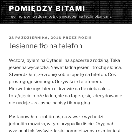
Przejdź
POMIĘDZY BITAMI
do
Techno, porno i duszno. Blog niezupełnie technologiczny.
treści
OPUBLIKOWANE
23 PAŹDZIERNIKA, 2016
PRZEZ
ROZIE
W
Jesienne tło na telefon
Wczoraj byłem na Cytadeli na spacerze z rodziną. Taka
jesienna wycieczka. Nawet ładna jesień i trochę słońca.
Stwierdziłem, że zrobię sobie tapetę na telefon. Coś
prostego, jesiennego. Oczywiście telefonem.
Pierwotnie myślałem o drzewie na tle nieba, ale…
fota/ujęcie może ładna, ale na tapetę się zdecydowanie
nie nadaje – za jasne, napisy i ikony giną.
Postanowiłem zrobić coś, co zawsze wychodzi –
jednolita mozaika, w tym przypadku liście. Oryginał
wyglądał tak (wyświetla się pomniejszony, rozmiar jest