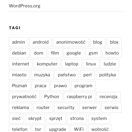
WordPress.org
TAGI
admin
android
anonimowość
blog
blox
debian
dom
film
google
gsm
howto
internet
komputer
laptop
linux
ludzie
miasto
muzyka
państwo
perl
polityka
Poznań
praca
prawo
program
prywatność
Python
raspberry pi
recenzja
reklama
router
security
serwer
serwis
sieć
skrypt
sprzęt
strona
system
telefon
tor
upgrade
WiFi
wolność