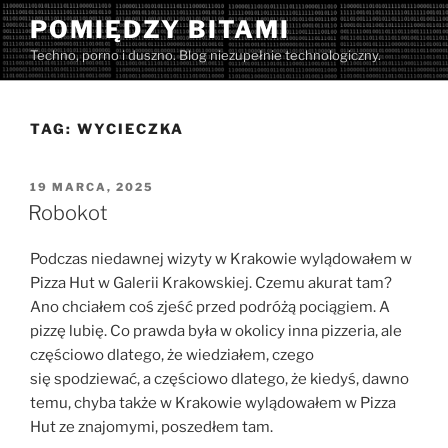
Przejdź
POMIĘDZY BITAMI
do
Techno, porno i duszno. Blog niezupełnie technologiczny.
treści
TAG:
WYCIECZKA
OPUBLIKOWANE
19 MARCA, 2025
W
Robokot
Podczas niedawnej wizyty w Krakowie wylądowałem w
Pizza Hut w Galerii Krakowskiej. Czemu akurat tam?
Ano chciałem coś zjeść przed podróżą pociągiem. A
pizzę lubię. Co prawda była w okolicy inna pizzeria, ale
częściowo dlatego, że wiedziałem, czego
się spodziewać, a częściowo dlatego, że kiedyś, dawno
temu, chyba także w Krakowie wylądowałem w Pizza
Hut ze znajomymi, poszedłem tam.