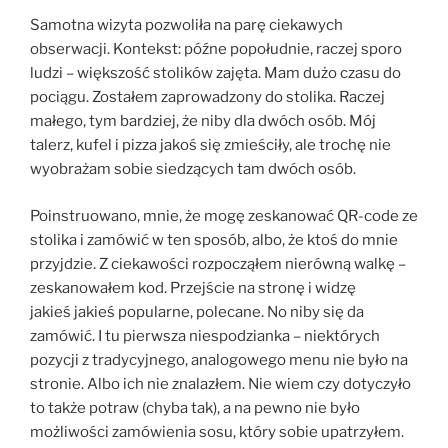
Samotna wizyta pozwoliła na parę ciekawych
obserwacji. Kontekst: późne popołudnie, raczej sporo
ludzi – większość stolików zajęta. Mam dużo czasu do
pociągu. Zostałem zaprowadzony do stolika. Raczej
małego, tym bardziej, że niby dla dwóch osób. Mój
talerz, kufel i pizza jakoś się zmieściły, ale trochę nie
wyobrażam sobie siedzących tam dwóch osób.
Poinstruowano, mnie, że mogę zeskanować QR-code ze
stolika i zamówić w ten sposób, albo, że ktoś do mnie
przyjdzie. Z ciekawości rozpocząłem nierówną walkę –
zeskanowałem kod. Przejście na stronę i widzę
jakieś jakieś popularne, polecane. No niby się da
zamówić. I tu pierwsza niespodzianka – niektórych
pozycji z tradycyjnego, analogowego menu nie było na
stronie. Albo ich nie znalazłem. Nie wiem czy dotyczyło
to także potraw (chyba tak), a na pewno nie było
możliwości zamówienia sosu, który sobie upatrzyłem.