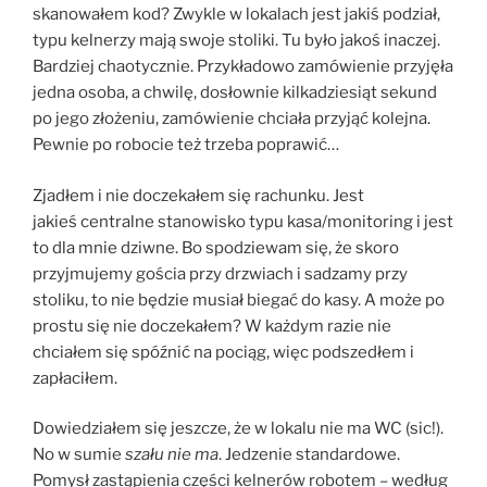
skanowałem kod? Zwykle w lokalach jest jakiś podział,
typu kelnerzy mają swoje stoliki. Tu było jakoś inaczej.
Bardziej chaotycznie. Przykładowo zamówienie przyjęła
jedna osoba, a chwilę, dosłownie kilkadziesiąt sekund
po jego złożeniu, zamówienie chciała przyjąć kolejna.
Pewnie po robocie też trzeba poprawić…
Zjadłem i nie doczekałem się rachunku. Jest
jakieś centralne stanowisko typu kasa/monitoring i jest
to dla mnie dziwne. Bo spodziewam się, że skoro
przyjmujemy gościa przy drzwiach i sadzamy przy
stoliku, to nie będzie musiał biegać do kasy. A może po
prostu się nie doczekałem? W każdym razie nie
chciałem się spóźnić na pociąg, więc podszedłem i
zapłaciłem.
Dowiedziałem się jeszcze, że w lokalu nie ma WC (sic!).
No w sumie
szału nie ma
. Jedzenie standardowe.
Pomysł zastąpienia części kelnerów robotem – według