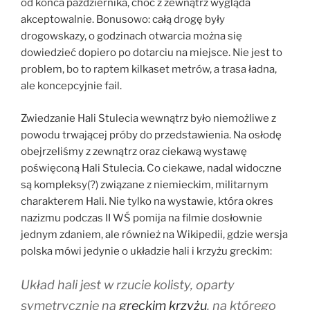
od końca października, choć z zewnątrz wygląda
akceptowalnie. Bonusowo: całą drogę były
drogowskazy, o godzinach otwarcia można się
dowiedzieć dopiero po dotarciu na miejsce. Nie jest to
problem, bo to raptem kilkaset metrów, a trasa ładna,
ale koncepcyjnie fail.
Zwiedzanie Hali Stulecia wewnątrz było niemożliwe z
powodu trwającej próby do przedstawienia. Na osłodę
obejrzeliśmy z zewnątrz oraz ciekawą wystawę
poświęconą Hali Stulecia. Co ciekawe, nadal widoczne
są kompleksy(?) związane z niemieckim, militarnym
charakterem Hali. Nie tylko na wystawie, która okres
nazizmu podczas II WŚ pomija na filmie dosłownie
jednym zdaniem, ale również na Wikipedii, gdzie wersja
polska mówi jedynie o układzie hali i krzyżu greckim:
Układ hali jest w rzucie kolisty, oparty
symetrycznie na
greckim krzyżu
, na którego