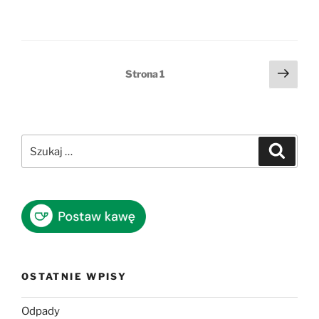
Stronicowanie
Nast
Strona
1
stro
wpisów
Szukaj:
Szukaj
OSTATNIE WPISY
Odpady