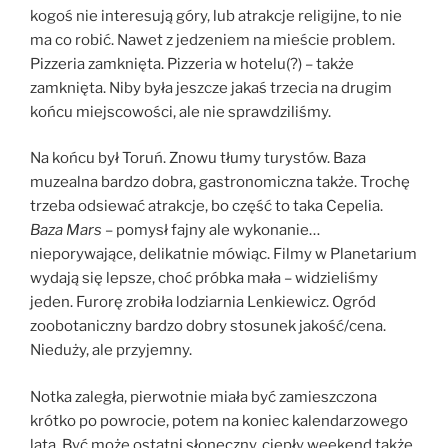
kogoś nie interesują góry, lub atrakcje religijne, to nie
ma co robić. Nawet z jedzeniem na mieście problem.
Pizzeria zamknięta. Pizzeria w hotelu(?) – także
zamknięta. Niby była jeszcze jakaś trzecia na drugim
końcu miejscowości, ale nie sprawdziliśmy.
Na końcu był Toruń. Znowu tłumy turystów. Baza
muzealna bardzo dobra, gastronomiczna także. Trochę
trzeba odsiewać atrakcje, bo część to taka Cepelia.
Baza Mars
– pomysł fajny ale wykonanie…
nieporywające, delikatnie mówiąc. Filmy w Planetarium
wydają się lepsze, choć próbka mała – widzieliśmy
jeden. Furorę zrobiła lodziarnia Lenkiewicz. Ogród
zoobotaniczny bardzo dobry stosunek jakość/cena.
Nieduży, ale przyjemny.
Notka zaległa, pierwotnie miała być zamieszczona
krótko po powrocie, potem na koniec kalendarzowego
lata. Być może ostatni słoneczny, ciepły weekend także