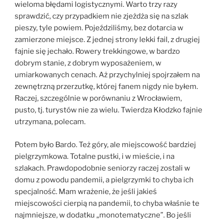
wieloma błędami logistycznymi. Warto trzy razy
sprawdzić, czy przypadkiem nie zjeżdża się na szlak
pieszy, tyle powiem. Pojeździliśmy, bez dotarcia w
zamierzone miejsce. Z jednej strony lekki fail, z drugiej
fajnie się jechało. Rowery trekkingowe, w bardzo
dobrym stanie, z dobrym wyposażeniem, w
umiarkowanych cenach. Aż przychylniej spojrzałem na
zewnętrzną przerzutkę, której fanem nigdy nie byłem.
Raczej, szczególnie w porównaniu z Wrocławiem,
pusto, tj. turystów nie za wielu. Twierdza Kłodzko fajnie
utrzymana, polecam.
Potem było Bardo. Też góry, ale miejscowość bardziej
pielgrzymkowa. Totalne pustki, i w mieście, i na
szlakach. Prawdopodobnie seniorzy raczej zostali w
domu z powodu pandemii, a pielgrzymki to chyba ich
specjalność. Mam wrażenie, że jeśli jakieś
miejscowości cierpią na pandemii, to chyba właśnie te
najmniejsze, w dodatku „monotematyczne”. Bo jeśli