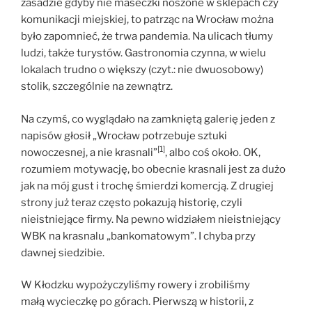
zasadzie gdyby nie maseczki noszone w sklepach czy
komunikacji miejskiej, to patrząc na Wrocław można
było zapomnieć, że trwa pandemia. Na ulicach tłumy
ludzi, także turystów. Gastronomia czynna, w wielu
lokalach trudno o większy (czyt.: nie dwuosobowy)
stolik, szczególnie na zewnątrz.
Na czymś, co wyglądało na zamkniętą galerię jeden z
napisów głosił „Wrocław potrzebuje sztuki
[1]
nowoczesnej, a nie krasnali”
, albo coś około. OK,
rozumiem motywację, bo obecnie krasnali jest za dużo
jak na mój gust i trochę śmierdzi komercją. Z drugiej
strony już teraz często pokazują historię, czyli
nieistniejące firmy. Na pewno widziałem nieistniejący
WBK na krasnalu „bankomatowym”. I chyba przy
dawnej siedzibie.
W Kłodzku wypożyczyliśmy rowery i zrobiliśmy
małą wycieczkę po górach. Pierwszą w historii, z