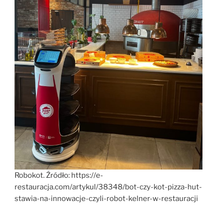
Robokot. Źródło: https://e-
restauracja.com/artykul/38348/bot-czy-kot-pizza-hut-
stawia-na-innowacje-czyli-robot-kelner-w-restauracji