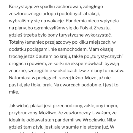
Korzystając ze spadku zachorowań, zaległego
zeszłorocznego urlopu i podobnych atrakcji,
wybraliśmy się na wakacje. Pandemia nieco wpłynęła
na plany, bo ograniczyliśmy się do Polski. Zresztą,
gdzieś trzeba było bony turystyczne wykorzystać.
Totalny łamaniec przejazdowy po kilku miejscach, w
dodatku pociągami, nie samochodem. Mam okazję
trochę jeździć autem po kraju, także po „turystycznych”
drogach i powiem, że korki na ekspersówkach bywają
znaczne, szczególnie w okolicach tzw. zmiany turnusów.
Natomiast w pociągach raczej luźno. Może już nie
pustki, ale tłoku brak. Na dworcach podobnie. I jest to
miłe.
Jak widać, plakat jest przechodzony, zaklejony innym,
przybrudzony. Możliwe, że zeszłoroczny. Uważam, że
idealnie oddawał stan pandemii we Wrocławiu. Niby
gdzieś tam z tyłu jest, ale w sumie nieistotna już. W