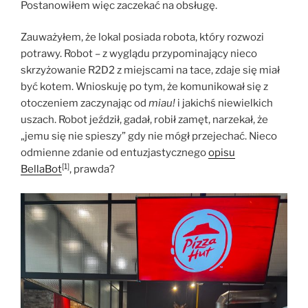
Postanowiłem więc zaczekać na obsługę.
Zauważyłem, że lokal posiada robota, który rozwozi
potrawy. Robot – z wyglądu przypominający nieco
skrzyżowanie R2D2 z miejscami na tace, zdaje się miał
być kotem. Wnioskuję po tym, że komunikował się z
otoczeniem zaczynając od
miau!
i jakichś niewielkich
uszach. Robot jeździł, gadał, robił zamęt, narzekał, że
„jemu się nie spieszy” gdy nie mógł przejechać. Nieco
odmienne zdanie od entuzjastycznego
opisu
[1]
BellaBot
, prawda?