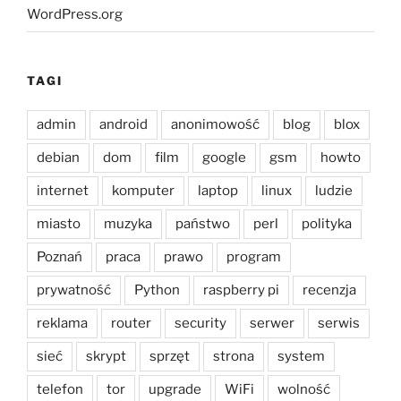
WordPress.org
TAGI
admin
android
anonimowość
blog
blox
debian
dom
film
google
gsm
howto
internet
komputer
laptop
linux
ludzie
miasto
muzyka
państwo
perl
polityka
Poznań
praca
prawo
program
prywatność
Python
raspberry pi
recenzja
reklama
router
security
serwer
serwis
sieć
skrypt
sprzęt
strona
system
telefon
tor
upgrade
WiFi
wolność