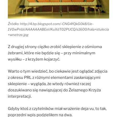
Źródło: http://4.bp.blogspot.com/-CNG4fQkG0k8/Ue-
1V0wPnbI/AAAAAAABEeI/KuXdT02PUCQ/s1600/hala+stulecia
+wnetrze.jpg
Z drugiej strony ciężko zrobić sklepienie z ośmioma
żebrami, które nie będzie się – przy minimalnym
wysiłku – z krzyżem kojarzyć.
Warto o tym wiedzieć, bo ciekawie jest oglądać zdjęcia
z okresu PRL z różnymi elementami zasłaniającymi
sklepienie – wygląda, że wtedy również raczej
doszukiwano się nawiązującej do Żelaznego Krzyża
interpretacji.
Gdyby ktoś z czytelników miał wrażenie deja vu, to tak,
poprzedni wpis podzieliłem na dwa.