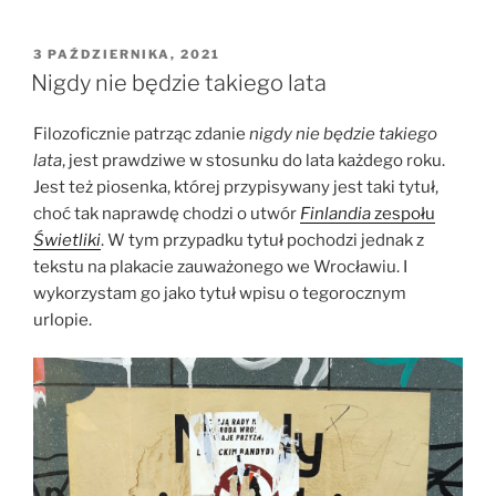
OPUBLIKOWANE
3 PAŹDZIERNIKA, 2021
W
Nigdy nie będzie takiego lata
Filozoficznie patrząc zdanie
nigdy nie będzie takiego
lata
, jest prawdziwe w stosunku do lata każdego roku.
Jest też piosenka, której przypisywany jest taki tytuł,
choć tak naprawdę chodzi o utwór
Finlandia
zespołu
Świetliki
. W tym przypadku tytuł pochodzi jednak z
tekstu na plakacie zauważonego we Wrocławiu. I
wykorzystam go jako tytuł wpisu o tegorocznym
urlopie.