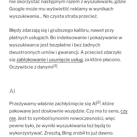
nie skorzystać następnym razem z wyszukiwarki, gdzie
Google może mu wyświetlić reklamy w wynikach
wyszukiwania… No czysta strata przecież.
Błędy zdarzają się i grubszego kalibru, nawet przy
płatnych usługach. Bo indeksowanie i pokazywanie w
wyszukiwarce jest bezpłatne i bez żadnych
dwustronnych umów i gwarancji. A przecież zdarzyło
się
zablokowanie i
usunięcie
usług
, za które płacono.
[3]
Oczywiście z danymi
.
AI
[2]
Przeżywamy właśnie zachłyśnięcie się AI
, które
pakowane jest dosłownie wszędzie. Czy ma to sens,
czy
nie
. Jest to symbol/synonim nowoczesności, więc
pewne było, że wyniki wyszukiwania też będą to
wykorzystywać. Zresztą, Bing zrobił to już dawno.