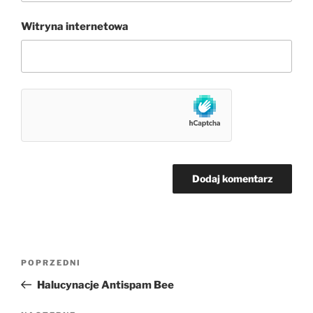
Witryna internetowa
Nawigacja
Poprzedni
POPRZEDNI
wpisu
wpis
Halucynacje Antispam Bee