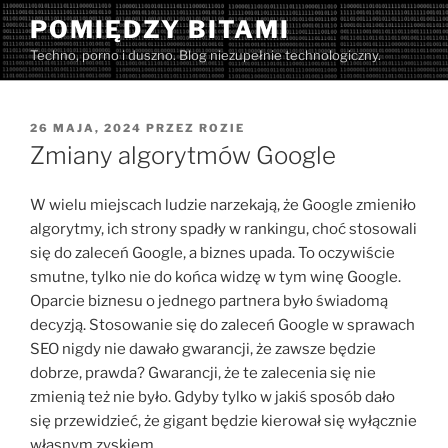
Przejdź
POMIĘDZY BITAMI
do
Techno, porno i duszno. Blog niezupełnie technologiczny.
treści
OPUBLIKOWANE
26 MAJA, 2024
PRZEZ
ROZIE
W
Zmiany algorytmów Google
W wielu miejscach ludzie narzekają, że Google zmieniło
algorytmy, ich strony spadły w rankingu, choć stosowali
się do zaleceń Google, a biznes upada. To oczywiście
smutne, tylko nie do końca widzę w tym winę Google.
Oparcie biznesu o jednego partnera było świadomą
decyzją. Stosowanie się do zaleceń Google w sprawach
SEO nigdy nie dawało gwarancji, że zawsze będzie
dobrze, prawda? Gwarancji, że te zalecenia się nie
zmienią też nie było. Gdyby tylko w jakiś sposób dało
się przewidzieć, że gigant będzie kierował się wyłącznie
własnym zyskiem…