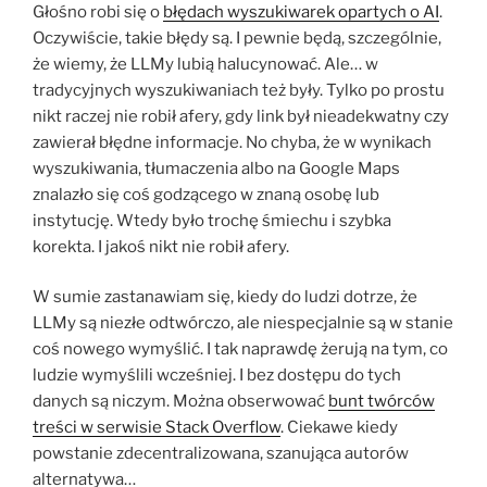
Głośno robi się o
błędach wyszukiwarek opartych o AI
.
Oczywiście, takie błędy są. I pewnie będą, szczególnie,
że wiemy, że LLMy lubią halucynować. Ale… w
tradycyjnych wyszukiwaniach też były. Tylko po prostu
nikt raczej nie robił afery, gdy link był nieadekwatny czy
zawierał błędne informacje. No chyba, że w wynikach
wyszukiwania, tłumaczenia albo na Google Maps
znalazło się coś godzącego w znaną osobę lub
instytucję. Wtedy było trochę śmiechu i szybka
korekta. I jakoś nikt nie robił afery.
W sumie zastanawiam się, kiedy do ludzi dotrze, że
LLMy są niezłe odtwórczo, ale niespecjalnie są w stanie
coś nowego wymyślić. I tak naprawdę żerują na tym, co
ludzie wymyślili wcześniej. I bez dostępu do tych
danych są niczym. Można obserwować
bunt twórców
treści w serwisie Stack Overflow
. Ciekawe kiedy
powstanie zdecentralizowana, szanująca autorów
alternatywa…