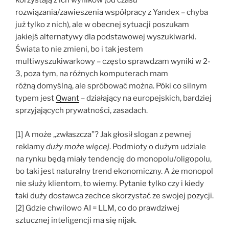
korzystają z ich wyników (od czasu
rozwiązania/zawieszenia współpracy z Yandex – chyba
już tylko z nich), ale w obecnej sytuacji poszukam
jakiejś alternatywy dla podstawowej wyszukiwarki.
Świata to nie zmieni, bo i tak jestem
multiwyszukiwarkowy – często sprawdzam wyniki w 2-
3, poza tym, na różnych komputerach mam
różną domyślną, ale spróbować można. Póki co silnym
typem jest
Qwant
– działający na europejskich, bardziej
sprzyjających prywatności, zasadach.
[1] A może „zwłaszcza”? Jak głosił slogan z pewnej
reklamy
duży może więcej
. Podmioty o dużym udziale
na rynku będą miały tendencję do monopolu/oligopolu,
bo taki jest naturalny trend ekonomiczny. A że monopol
nie służy klientom, to wiemy. Pytanie tylko czy i kiedy
taki duży dostawca zechce skorzystać ze swojej pozycji.
[2] Gdzie chwilowo AI = LLM, co do prawdziwej
sztucznej inteligencji ma się nijak.