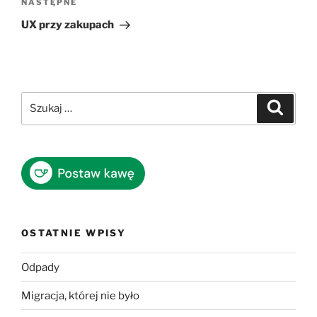
Następny
NASTĘPNE
wpis
UX przy zakupach
Szukaj:
Szukaj
OSTATNIE WPISY
Odpady
Migracja, której nie było