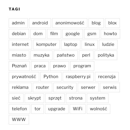
TAGI
admin
android
anonimowość
blog
blox
debian
dom
film
google
gsm
howto
internet
komputer
laptop
linux
ludzie
miasto
muzyka
państwo
perl
polityka
Poznań
praca
prawo
program
prywatność
Python
raspberry pi
recenzja
reklama
router
security
serwer
serwis
sieć
skrypt
sprzęt
strona
system
telefon
tor
upgrade
WiFi
wolność
WWW