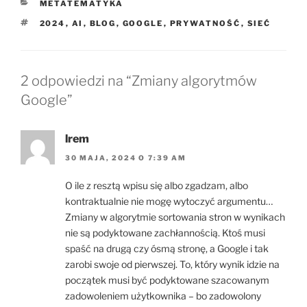
KATEGORIE
METATEMATYKA
TAGI
2024
,
AI
,
BLOG
,
GOOGLE
,
PRYWATNOŚĆ
,
SIEĆ
2 odpowiedzi na “Zmiany algorytmów
Google”
lrem
30 MAJA, 2024 O 7:39 AM
O ile z resztą wpisu się albo zgadzam, albo
kontraktualnie nie mogę wytoczyć argumentu…
Zmiany w algorytmie sortowania stron w wynikach
nie są podyktowane zachłannością. Ktoś musi
spaść na drugą czy ósmą stronę, a Google i tak
zarobi swoje od pierwszej. To, który wynik idzie na
początek musi być podyktowane szacowanym
zadowoleniem użytkownika – bo zadowolony