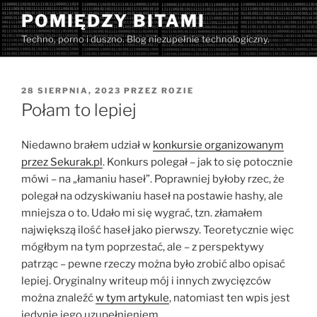
Przejdź
POMIĘDZY BITAMI
do
Techno, porno i duszno. Blog niezupełnie technologiczny.
treści
OPUBLIKOWANE
28 SIERPNIA, 2023
PRZEZ
ROZIE
W
Połam to lepiej
Niedawno brałem udział w
konkursie organizowanym
przez Sekurak.pl
. Konkurs polegał – jak to się potocznie
mówi – na „łamaniu haseł”. Poprawniej byłoby rzec, że
polegał na odzyskiwaniu haseł na postawie hashy, ale
mniejsza o to. Udało mi się wygrać, tzn. złamałem
największą ilość haseł jako pierwszy. Teoretycznie więc
mógłbym na tym poprzestać, ale – z perspektywy
patrząc – pewne rzeczy można było zrobić albo opisać
lepiej. Oryginalny writeup mój i innych zwycięzców
można znaleźć
w tym artykule
, natomiast ten wpis jest
jedynie jego uzupełnieniem.