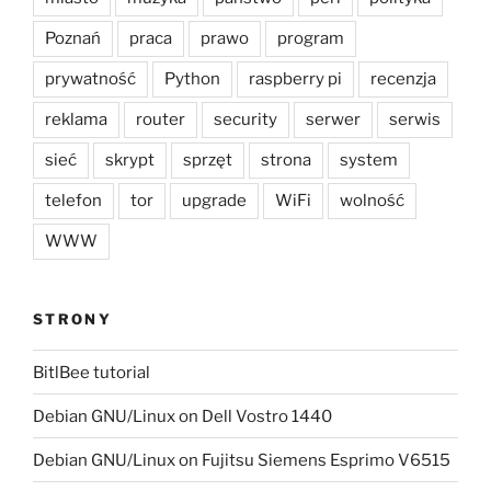
Poznań
praca
prawo
program
prywatność
Python
raspberry pi
recenzja
reklama
router
security
serwer
serwis
sieć
skrypt
sprzęt
strona
system
telefon
tor
upgrade
WiFi
wolność
WWW
STRONY
BitlBee tutorial
Debian GNU/Linux on Dell Vostro 1440
Debian GNU/Linux on Fujitsu Siemens Esprimo V6515