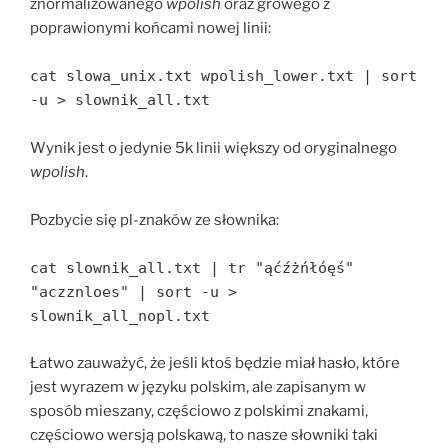
znormalizowanego
wpolish
oraz growego z
poprawionymi końcami nowej linii:
cat slowa_unix.txt wpolish_lower.txt | sort
-u > slownik_all.txt
Wynik jest o jedynie 5k linii większy od oryginalnego
wpolish
.
Pozbycie się pl-znaków ze słownika:
cat slownik_all.txt | tr "ąćźżńłóęś"
"aczznloes" | sort -u >
slownik_all_nopl.txt
Łatwo zauważyć, że jeśli ktoś będzie miał hasło, które
jest wyrazem w języku polskim, ale zapisanym w
sposób mieszany, częściowo z polskimi znakami,
częściowo wersją polskawą, to nasze słowniki taki