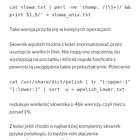
cat slowa.txt | perl -ne 'chomp; /(\S+)/ &&
print $1,$/' > slowa_unix.txt
Taka wersja przyda się w kolejnych operacjach.
Słownik wpolish można z kolei znormalizować przez
usunięcie wielkich liter. Nie mają one znaczenia, bo
występują na początku i któraś reguła
hashcata
z
pewnością uwzględnia takie przekształcenie. Polecenie
cat /usr/share/dict/polish | tr "[:upper:]"
"[:lower:]" | sort -u > wpolish_lower.txt
redukuje wielkość słownika o 46k wierszy, czyli nieco
ponad 1%.
Z kolei jeśli chodzi o najbardziej kompletny słownik
języka polskiego, to będzie nim złączenie