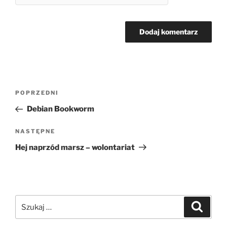
Nawigacja
Poprzedni
POPRZEDNI
wpisu
wpis
Debian Bookworm
Następny
NASTĘPNE
wpis
Hej naprzód marsz – wolontariat
Szukaj:
Szukaj