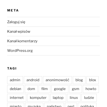
META
Zaloguj się
Kanał wpisów
Kanał komentarzy
WordPress.org
TAGI
admin
android
anonimowość
blog
blox
debian
dom
film
google
gsm
howto
internet
komputer
laptop
linux
ludzie
miasto
muzyka
państwo
perl
polityka