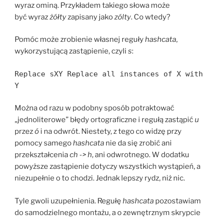
wyraz ominą. Przykładem takiego słowa może
być wyraz
żółty
zapisany jako
zólty
. Co wtedy?
Pomóc może zrobienie własnej reguły
hashcata
,
wykorzystującą zastąpienie, czyli
s
:
Replace sXY Replace all instances of X with
Y
Można od razu w podobny sposób potraktować
„jednoliterowe” błędy ortograficzne i regułą zastąpić
u
przez
ó
i na odwrót. Niestety, z tego co widzę przy
pomocy samego
hashcata
nie da się zrobić ani
przekształcenia
ch -> h
, ani odwrotnego. W dodatku
powyższe zastąpienie dotyczy wszystkich wystąpień, a
niezupełnie o to chodzi. Jednak lepszy rydz, niż nic.
Tyle gwoli uzupełnienia. Regułę
hashcata
pozostawiam
do samodzielnego montażu, a o zewnętrznym skrypcie