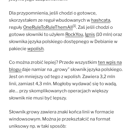
Dla przypomnienia, jeśli chodzi o gotowce,
skorzystałem ze reguł wbudowanych w
hashcata
,
[1]
reguły
OneRuleToRuleThemAll
. Zaś jeśli chodzi o
gotowe słowniki to użyłem
RockYou
,
Ignis
(10 mln) oraz
słownika języka polskiego dostępnego w Debianie w
pakiecie
wpolish
.
Co można zrobić lepiej? Przede wszystkim
ten wpis na
blogu
daje namiar na „growy” słownik języka polskiego.
Jest on mniejszy od tego z
wpolish.
Zawiera 3,2 mln
linii, zamiast 4,3 mln. Mogłoby wydawać się to wadą,
ale… przy skomplikowanych operacjach większy
słownik nie musi być lepszy.
Słownik growy zawiera znaki końca linii w formacie
windowsowym. Można je przekształcić na format
uniksowy np. w taki sposób: