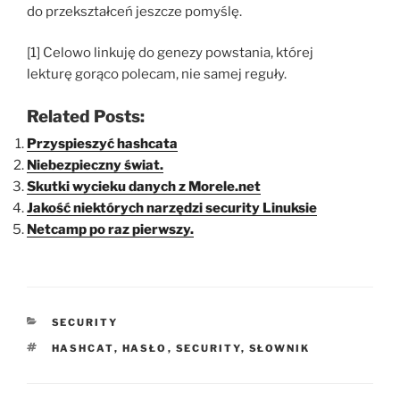
do przekształceń jeszcze pomyślę.
[1] Celowo linkuję do genezy powstania, której
lekturę gorąco polecam, nie samej reguły.
Related Posts:
Przyspieszyć hashcata
Niebezpieczny świat.
Skutki wycieku danych z Morele.net
Jakość niektórych narzędzi security Linuksie
Netcamp po raz pierwszy.
KATEGORIE
SECURITY
TAGI
HASHCAT
,
HASŁO
,
SECURITY
,
SŁOWNIK