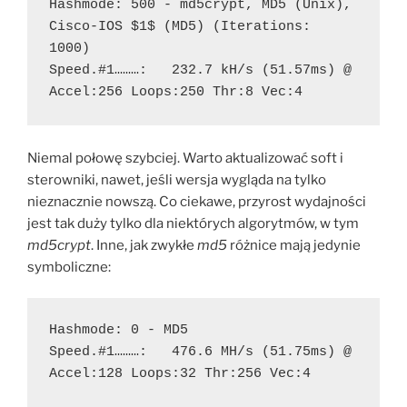
Hashmode: 500 - md5crypt, MD5 (Unix), 
Cisco-IOS $1$ (MD5) (Iterations: 
1000)
Speed.#1………:   232.7 kH/s (51.57ms) @ 
Accel:256 Loops:250 Thr:8 Vec:4 
Niemal połowę szybciej. Warto aktualizować soft i
sterowniki, nawet, jeśli wersja wygląda na tylko
nieznacznie nowszą. Co ciekawe, przyrost wydajności
jest tak duży tylko dla niektórych algorytmów, w tym
md5crypt
. Inne, jak zwykłe
md5
różnice mają jedynie
symboliczne:
Hashmode: 0 - MD5
Speed.#1………:   476.6 MH/s (51.75ms) @ 
Accel:128 Loops:32 Thr:256 Vec:4