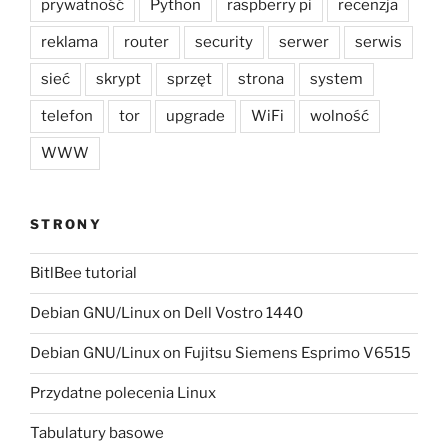
prywatność
Python
raspberry pi
recenzja
reklama
router
security
serwer
serwis
sieć
skrypt
sprzęt
strona
system
telefon
tor
upgrade
WiFi
wolność
WWW
STRONY
BitlBee tutorial
Debian GNU/Linux on Dell Vostro 1440
Debian GNU/Linux on Fujitsu Siemens Esprimo V6515
Przydatne polecenia Linux
Tabulatury basowe