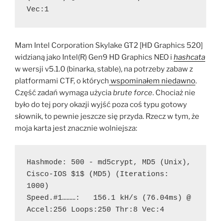
Vec:1
Mam Intel Corporation Skylake GT2 [HD Graphics 520]
widzianą jako Intel(R) Gen9 HD Graphics NEO i
hashcata
w wersji v5.1.0 (binarka, stable), na potrzeby zabaw z
platformami CTF, o których
wspominałem niedawno
.
Część zadań wymaga użycia
brute force
. Chociaż nie
było do tej pory okazji wyjść poza coś typu gotowy
słownik, to pewnie jeszcze się przyda. Rzecz w tym, że
moja karta jest znacznie wolniejsza:
Hashmode: 500 - md5crypt, MD5 (Unix), 
Cisco-IOS $1$ (MD5) (Iterations: 
1000)
Speed.#1………:   156.1 kH/s (76.04ms) @ 
Accel:256 Loops:250 Thr:8 Vec:4