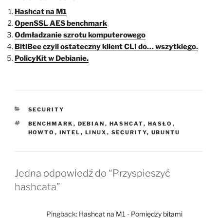
Hashcat na M1
OpenSSL AES benchmark
Odmładzanie szrotu komputerowego
BitlBee czyli ostateczny klient CLI do… wszytkiego.
PolicyKit w Debianie.
KATEGORIE
SECURITY
TAGI
BENCHMARK
,
DEBIAN
,
HASHCAT
,
HASŁO
,
HOWTO
,
INTEL
,
LINUX
,
SECURITY
,
UBUNTU
Jedna odpowiedź do “Przyspieszyć
hashcata”
Pingback:
Hashcat na M1 - Pomiędzy bitami