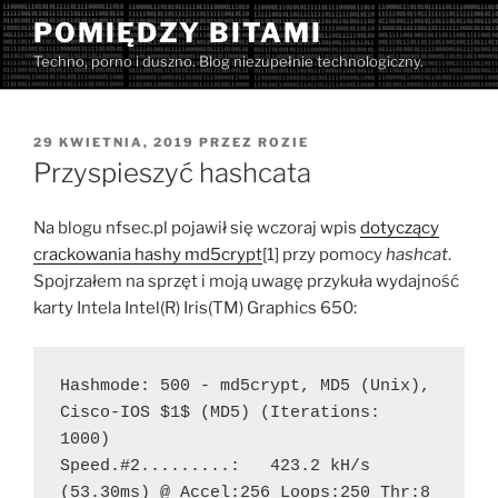
Przejdź
POMIĘDZY BITAMI
do
Techno, porno i duszno. Blog niezupełnie technologiczny.
treści
OPUBLIKOWANE
29 KWIETNIA, 2019
PRZEZ
ROZIE
W
Przyspieszyć hashcata
Na blogu nfsec.pl pojawił się wczoraj wpis
dotyczący
crackowania hashy md5crypt
[1] przy pomocy
hashcat
.
Spojrzałem na sprzęt i moją uwagę przykuła wydajność
karty Intela Intel(R) Iris(TM) Graphics 650:
Hashmode: 500 - md5crypt, MD5 (Unix), 
Cisco-IOS $1$ (MD5) (Iterations: 
1000)
Speed.#2.........:   423.2 kH/s 
(53.30ms) @ Accel:256 Loops:250 Thr:8 