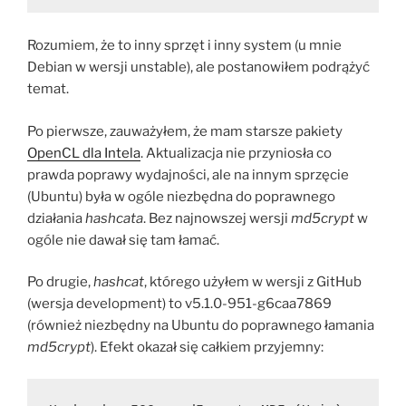
Rozumiem, że to inny sprzęt i inny system (u mnie
Debian w wersji unstable), ale postanowiłem podrążyć
temat.
Po pierwsze, zauważyłem, że mam starsze pakiety
OpenCL dla Intela
. Aktualizacja nie przyniosła co
prawda poprawy wydajności, ale na innym sprzęcie
(Ubuntu) była w ogóle niezbędna do poprawnego
działania
hashcata
. Bez najnowszej wersji
md5crypt
w
ogóle nie dawał się tam łamać.
Po drugie,
hashcat
, którego użyłem w wersji z GitHub
(wersja development) to v5.1.0-951-g6caa7869
(również niezbędny na Ubuntu do poprawnego łamania
md5crypt
). Efekt okazał się całkiem przyjemny: