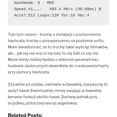
Hashmode: 0 - MD5
Speed.#1………:   493.4 MH/s (50.09ms) @ 
Accel:512 Loops:128 Thr:16 Vec:4
Tyle tym razem – trochę o instalacji i uruchomieniu
hashcata
, trochę o przyspieszeniu na poziomie softu.
Mam świadomość, że to trochę takie wyścigi ślimaków,
ale… jak się nie ma co się lubi, to się lubi co się ma.
Może kiedy indziej będzie o doborze parametrów i
budowie skutecznych słowników do crackowania hashy
przy pomocy
hashcata.
[1] Ładnie po polsku, owinięte w bawełnę, nazywa się to
audyt haseł. Ewentualnie, mniej owijając w bawełnę,
łamanie funkcji skrótu haseł. Zostanę jednak przy
brzydkiej, potocznej wersji angielskiej.
Related Posts: