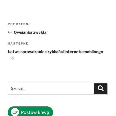
Nawigacja
Poprzedni
POPRZEDNI
wpisu
wpis
Owsianka zwykła
Następny
NASTĘPNE
wpis
Łatwe sprawdzanie szybkości internetu mobilnego
Szukaj:
Szukaj