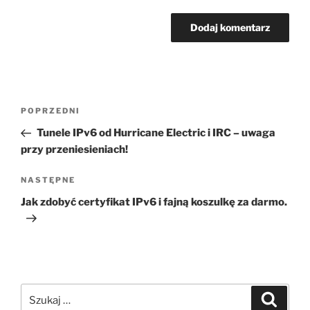
Nawigacja
Poprzedni
POPRZEDNI
wpisu
wpis
Tunele IPv6 od Hurricane Electric i IRC – uwaga
przy przeniesieniach!
Następny
NASTĘPNE
wpis
Jak zdobyć certyfikat IPv6 i fajną koszulkę za darmo.
Szukaj:
Szukaj