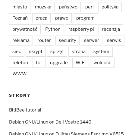
miasto
muzyka
państwo
perl
polityka
Poznań
praca
prawo
program
prywatność
Python
raspberry pi
recenzja
reklama
router
security
serwer
serwis
sieć
skrypt
sprzęt
strona
system
telefon
tor
upgrade
WiFi
wolność
WWW
STRONY
BitlBee tutorial
Debian GNU/Linux on Dell Vostro 1440
Debian GNU/Linux on Fujitsu Siemens Esprimo V6515