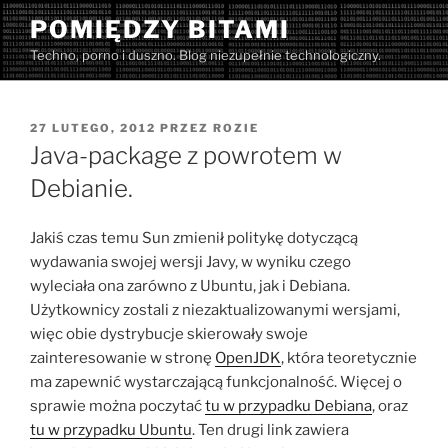
Przejdź
POMIĘDZY BITAMI
do
Techno, porno i duszno. Blog niezupełnie technologiczny.
treści
OPUBLIKOWANE
27 LUTEGO, 2012
PRZEZ
ROZIE
W
Java-package z powrotem w
Debianie.
Jakiś czas temu Sun zmienił politykę dotyczącą
wydawania swojej wersji Javy, w wyniku czego
wyleciała ona zarówno z Ubuntu, jak i Debiana.
Użytkownicy zostali z niezaktualizowanymi wersjami,
więc obie dystrybucje skierowały swoje
zainteresowanie w stronę
OpenJDK
, która teoretycznie
ma zapewnić wystarczającą funkcjonalność. Więcej o
sprawie można poczytać
tu w przypadku Debiana
, oraz
tu w przypadku Ubuntu
. Ten drugi link zawiera