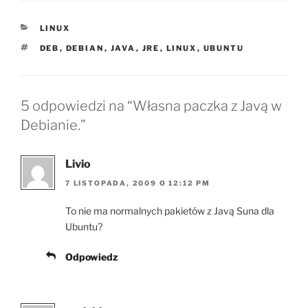
KATEGORIE
LINUX
TAGI
DEB
,
DEBIAN
,
JAVA
,
JRE
,
LINUX
,
UBUNTU
5 odpowiedzi na “Własna paczka z Javą w
Debianie.”
Livio
7 LISTOPADA, 2009 O 12:12 PM
To nie ma normalnych pakietów z Javą Suna dla
Ubuntu?
Odpowiedz