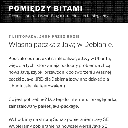
Przejdź
POMIĘDZY BITAMI
do
Techno, porno i duszno. Blog niezupełnie technologiczny.
treści
OPUBLIKOWANE
7 LISTOPADA, 2009
PRZEZ
ROZIE
W
Własna paczka z Javą w Debianie.
Kosciak
coś
narzekał na aktualizacje Javy w Ubuntu
,
więc dla tych, którzy mają podobny problem, a chcą
nową Javę, szybki przewodnik po tworzeniu własnej
paczki z Javą (JRE) dla Debiana (powinno działać dla
Ubuntu, ale nie testowałem).
Co jest potrzebne? Dostęp do internetu, przeglądarka,
zainstalowany pakiet
java-package
.
Wchodzimy na
stronę Suna z pobieraniem Javy SE
.
Wybieramy pobieranie najnowszej wersji
Java SE