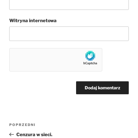
Witryna internetowa
Nawigacja
Poprzedni
POPRZEDNI
wpisu
wpis
Cenzura w sieci.