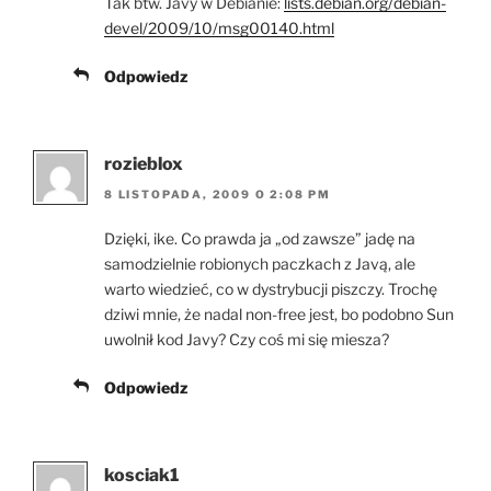
Tak btw. Javy w Debianie:
lists.debian.org/debian-
devel/2009/10/msg00140.html
Odpowiedz
rozieblox
8 LISTOPADA, 2009 O 2:08 PM
Dzięki, ike. Co prawda ja „od zawsze” jadę na
samodzielnie robionych paczkach z Javą, ale
warto wiedzieć, co w dystrybucji piszczy. Trochę
dziwi mnie, że nadal non-free jest, bo podobno Sun
uwolnił kod Javy? Czy coś mi się miesza?
Odpowiedz
kosciak1