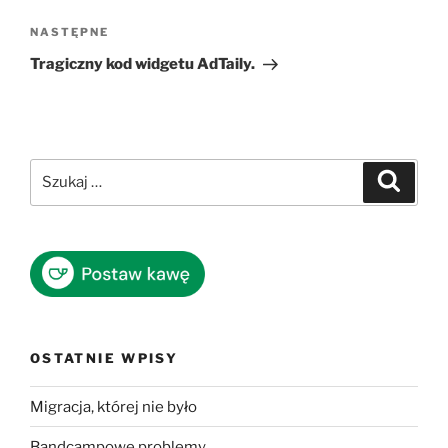
Następny
NASTĘPNE
wpis
Tragiczny kod widgetu AdTaily.
Szukaj:
Szukaj
OSTATNIE WPISY
Migracja, której nie było
Bandcampowe problemy