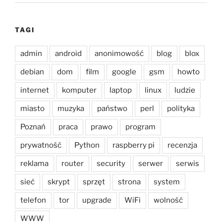
TAGI
admin
android
anonimowość
blog
blox
debian
dom
film
google
gsm
howto
internet
komputer
laptop
linux
ludzie
miasto
muzyka
państwo
perl
polityka
Poznań
praca
prawo
program
prywatność
Python
raspberry pi
recenzja
reklama
router
security
serwer
serwis
sieć
skrypt
sprzęt
strona
system
telefon
tor
upgrade
WiFi
wolność
WWW