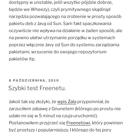
dostępny w unstable, jeśli wszytko pójdzie dobrze,
będzie we Wheezy), czyli prymitywnego skądinąd
narzędzia pozwalającego na zrobienie w prosty sposób
pakietu deb z Javą od Sun. Sam fakt spaczkowania
oczywiście nie wpływa na działanie w żaden sposób, ale
na pewno ułatwi utrzymanie porządku w systemach
poprzez włącznie Javy od Sun do systemu zarządzania
pakietami, wrzucenie do swojego repozytorium
pakietów itp.
OPUBLIKOWANE
8 PAŹDZIERNIKA, 2010
W
Szybki test Freenetu.
Jakoś tak się złożyło, że
wpis Zala
przypomniał, że
zarzuciłem zabawę z Gnunetem (którego po prostu nie
udało mi się w 5 minut
na czuja
uruchomić).
Postanowiłem przyjrzeć się
Freenetowi
, który powinien
być prostszy i popularniejszy. I którego do tej pory