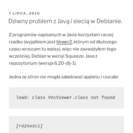
OPUBLIKOWANE
7 LIPCA, 2010
W
Dziwny problem z Javą i siecią w Debianie.
Z programów napisanych w Javie korzystam raczej
rzadko (wyjątkiem jest
bloxer2
, którym od dłuższego
czasu wrzucam tu wpisy), więc nie zauważyłem tego
wcześniej. Debian w wersji Squeeze, Java z
repozytorium (wersja 6.20-dlj-1).
Jedna ze stron nie mogła załadować appletu i rzucała:
load: class VncViewer.class not found
[różności]