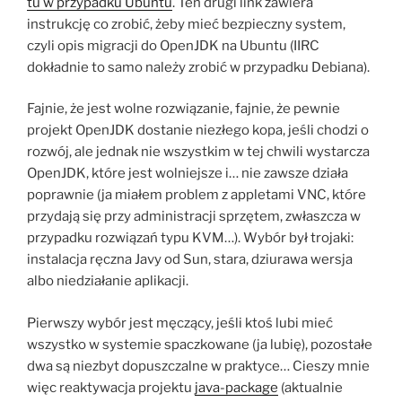
tu w przypadku Ubuntu
. Ten drugi link zawiera
instrukcję co zrobić, żeby mieć bezpieczny system,
czyli opis migracji do OpenJDK na Ubuntu (IIRC
dokładnie to samo należy zrobić w przypadku Debiana).
Fajnie, że jest wolne rozwiązanie, fajnie, że pewnie
projekt OpenJDK dostanie niezłego kopa, jeśli chodzi o
rozwój, ale jednak nie wszystkim w tej chwili wystarcza
OpenJDK, które jest wolniejsze i… nie zawsze działa
poprawnie (ja miałem problem z appletami VNC, które
przydają się przy administracji sprzętem, zwłaszcza w
przypadku rozwiązań typu KVM…). Wybór był trojaki:
instalacja ręczna Javy od Sun, stara, dziurawa wersja
albo niedziałanie aplikacji.
Pierwszy wybór jest męczący, jeśli ktoś lubi mieć
wszystko w systemie spaczkowane (ja lubię), pozostałe
dwa są niezbyt dopuszczalne w praktyce… Cieszy mnie
więc reaktywacja projektu
java-package
(aktualnie