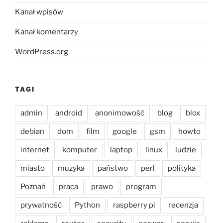
Kanał wpisów
Kanał komentarzy
WordPress.org
TAGI
admin
android
anonimowość
blog
blox
debian
dom
film
google
gsm
howto
internet
komputer
laptop
linux
ludzie
miasto
muzyka
państwo
perl
polityka
Poznań
praca
prawo
program
prywatność
Python
raspberry pi
recenzja