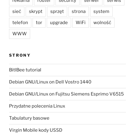
reklama
router
security
serwer
serwis
sieć
skrypt
sprzęt
strona
system
telefon
tor
upgrade
WiFi
wolność
WWW
STRONY
BitlBee tutorial
Debian GNU/Linux on Dell Vostro 1440
Debian GNU/Linux on Fujitsu Siemens Esprimo V6515
Przydatne polecenia Linux
Tabulatury basowe
Virgin Mobile kody USSD