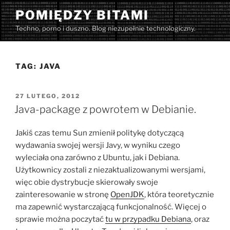
Przejdź
POMIĘDZY BITAMI
do
Techno, porno i duszno. Blog niezupełnie technologiczny.
treści
TAG:
JAVA
OPUBLIKOWANE
27 LUTEGO, 2012
W
Java-package z powrotem w Debianie.
Jakiś czas temu Sun zmienił politykę dotyczącą
wydawania swojej wersji Javy, w wyniku czego
wyleciała ona zarówno z Ubuntu, jak i Debiana.
Użytkownicy zostali z niezaktualizowanymi wersjami,
więc obie dystrybucje skierowały swoje
zainteresowanie w stronę
OpenJDK
, która teoretycznie
ma zapewnić wystarczającą funkcjonalność. Więcej o
sprawie można poczytać
tu w przypadku Debiana
, oraz