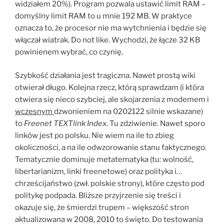
widziałem 20%). Program pozwala ustawić limit RAM –
domyślny limit RAM to u mnie 192 MB. W praktyce
oznacza to, że procesor nie ma wytchnienia i będzie się
włączał wiatrak. Do not like. Wychodzi, że łącze 32 KB
powinienem wybrać, co czynię.
Szybkość działania jest tragiczna. Nawet prostą wiki
otwierał długo. Kolejna rzecz, którą sprawdzam (i która
otwiera się nieco szybciej, ale skojarzenia z modemem i
wczesnym
dzwonieniem na 0202122 silnie wskazane)
to
Freenet TEXTlink Index
. Tu zdziwienie. Nawet sporo
linków jest po polsku. Nie wiem na ile to zbieg
okoliczności, a na ile odwzorowanie stanu faktycznego.
Tematycznie dominuje metatematyka (tu: wolność,
libertarianizm, linki freenetowe) oraz polityka i…
chrześcijaństwo (zwł. polskie strony), które często pod
politykę podpada. Bliższe przyjrzenie się treści i
okazuje się, że śmierdzi trupem – większość stron
aktualizowana w 2008, 2010 to święto. Do testowania