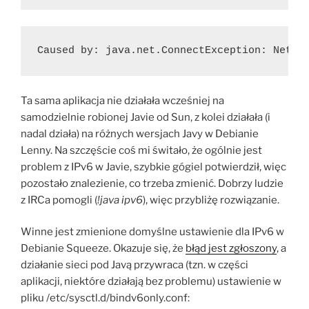
Caused by: java.net.ConnectException: Netwo
Ta sama aplikacja nie działała wcześniej na
samodzielnie robionej Javie od Sun, z kolei działała (i
nadal działa) na różnych wersjach Javy w Debianie
Lenny. Na szczęście coś mi świtało, że ogólnie jest
problem z IPv6 w Javie, szybkie gógiel potwierdził, więc
pozostało znalezienie, co trzeba zmienić. Dobrzy ludzie
z IRCa pomogli (
!java ipv6
), więc przybliżę rozwiązanie.
Winne jest zmienione domyślne ustawienie dla IPv6 w
Debianie Squeeze. Okazuje się, że
błąd jest zgłoszony
, a
działanie sieci pod Javą przywraca (tzn. w części
aplikacji, niektóre działają bez problemu) ustawienie w
pliku /etc/sysctl.d/bindv6only.conf: