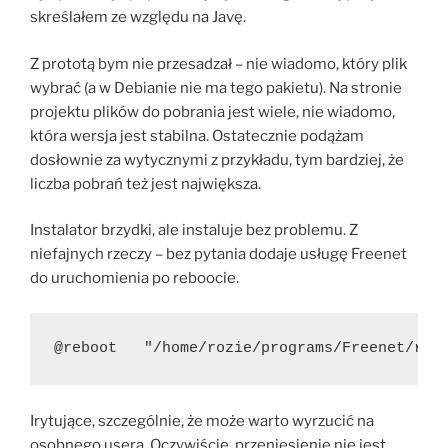
skreślałem ze względu na Javę.
Z prototą bym nie przesadzał – nie wiadomo, który plik
wybrać (a w Debianie nie ma tego pakietu). Na stronie
projektu plików do pobrania jest wiele, nie wiadomo,
która wersja jest stabilna. Ostatecznie podążam
dosłownie za wytycznymi z przykładu, tym bardziej, że
liczba pobrań też jest największa.
Instalator brzydki, ale instaluje bez problemu. Z
niefajnych rzeczy – bez pytania dodaje usługę Freenet
do uruchomienia po reboocie.
@reboot   "/home/rozie/programs/Freenet/run
Irytujące, szczególnie, że może warto wyrzucić na
osobnego usera. Oczywiście, przeniesienie nie jest