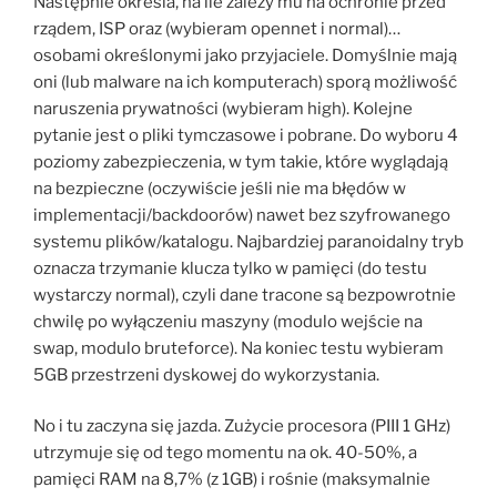
Następnie określa, na ile zależy mu na ochronie przed
rządem, ISP oraz (wybieram opennet i normal)…
osobami określonymi jako przyjaciele. Domyślnie mają
oni (lub malware na ich komputerach) sporą możliwość
naruszenia prywatności (wybieram high). Kolejne
pytanie jest o pliki tymczasowe i pobrane. Do wyboru 4
poziomy zabezpieczenia, w tym takie, które wyglądają
na bezpieczne (oczywiście jeśli nie ma błędów w
implementacji/backdoorów) nawet bez szyfrowanego
systemu plików/katalogu. Najbardziej paranoidalny tryb
oznacza trzymanie klucza tylko w pamięci (do testu
wystarczy normal), czyli dane tracone są bezpowrotnie
chwilę po wyłączeniu maszyny (modulo wejście na
swap, modulo bruteforce). Na koniec testu wybieram
5GB przestrzeni dyskowej do wykorzystania.
No i tu zaczyna się jazda. Zużycie procesora (PIII 1 GHz)
utrzymuje się od tego momentu na ok. 40-50%, a
pamięci RAM na 8,7% (z 1GB) i rośnie (maksymalnie