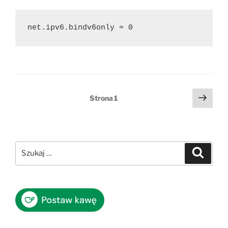
net.ipv6.bindv6only = 0
Stronicowanie
Nast
Strona
1
stro
wpisów
Szukaj:
Szukaj