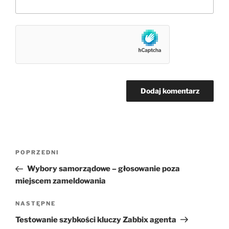
Nawigacja
Poprzedni
POPRZEDNI
wpisu
wpis
Wybory samorządowe – głosowanie poza
miejscem zameldowania
Następny
NASTĘPNE
wpis
Testowanie szybkości kluczy Zabbix agenta