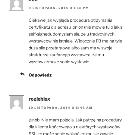
9 LISTOPADA, 2014 O 1:18 PM
Ciekawe jak wygląda procedura otrzymania
certyfikatu dla adresu .onion (nie mowie tu o jakis
self-signed), domyslam sie, ze u tradycyjnych
wystawcow nie istnieje. Widocznie FB ma na tyle
duza sile przetargowa albo sam ma w swojej
strukturze zaufanego wystawce, ze mu
wystawia/moze sobie wystawic.
Odpowiedz
rozieblox
10 LISTOPADA, 2014 O 8:46 AM
@nbb: Nie mam pojęcia. Jak patrzę na procedury
dla klienta końcowego u niektórych wystawców
SSL, to może sobie wpisać co mu się żywnie