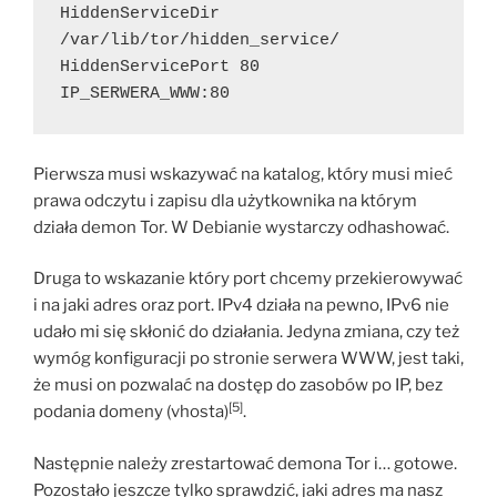
HiddenServiceDir 
/var/lib/tor/hidden_service/
HiddenServicePort 80 
IP_SERWERA_WWW:80
Pierwsza musi wskazywać na katalog, który musi mieć
prawa odczytu i zapisu dla użytkownika na którym
działa demon Tor. W Debianie wystarczy odhashować.
Druga to wskazanie który port chcemy przekierowywać
i na jaki adres oraz port. IPv4 działa na pewno, IPv6 nie
udało mi się skłonić do działania. Jedyna zmiana, czy też
wymóg konfiguracji po stronie serwera WWW, jest taki,
że musi on pozwalać na dostęp do zasobów po IP, bez
[5]
podania domeny (vhosta)
.
Następnie należy zrestartować demona Tor i… gotowe.
Pozostało jeszcze tylko sprawdzić, jaki adres ma nasz