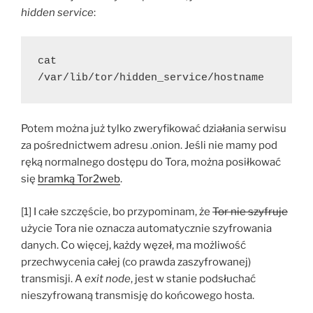
hidden service
:
cat 
/var/lib/tor/hidden_service/hostname
Potem można już tylko zweryfikować działania serwisu
za pośrednictwem adresu .onion. Jeśli nie mamy pod
ręką normalnego dostępu do Tora, można posiłkować
się
bramką Tor2web
.
[1] I całe szczęście, bo przypominam, że
Tor nie szyfruje
użycie Tora nie oznacza automatycznie szyfrowania
danych. Co więcej, każdy węzeł, ma możliwość
przechwycenia całej (co prawda zaszyfrowanej)
transmisji. A
exit node
, jest w stanie podsłuchać
nieszyfrowaną transmisję do końcowego hosta.