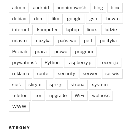
admin
android
anonimowość
blog
blox
debian
dom
film
google
gsm
howto
internet
komputer
laptop
linux
ludzie
miasto
muzyka
państwo
perl
polityka
Poznań
praca
prawo
program
prywatność
Python
raspberry pi
recenzja
reklama
router
security
serwer
serwis
sieć
skrypt
sprzęt
strona
system
telefon
tor
upgrade
WiFi
wolność
WWW
STRONY