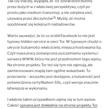
Tak czy inaczej, wygląda, że Tor został dostrzeżony
przez dużych w z właściwej perspektywy, czyli po
prostu jako medium transmisji, a nie odrębna sieć,
[3]
używana przez złoczyńców
. Myślę, że można
spodziewać się kolejnych naśladowców.
Warto zauważyć, że to co zrobił Facebook to nie jest
typowy
hidden service
w sieci Tor. W typowym chodzi o
ukrycie tożsamości właściciela, miejsca hostowania itp.
Czyli masa pracy poświęcona uszczelnianiu systemu i
serwera WWW, która nie jest przedmiotem tego wpisu.
Na stronie projektu Tor też się tym nie zajmują, ale
zainteresowani znajdą tam ogólne wskazówki. Tu
przeciwnie – wszystko jest dostępne, a tożsamość jest
potwierdzona certyfikatem SSL, czyli wersja znacznie
łatwiejsza w wykonaniu.
I właśnie takim przypadkiem zajmę się w tym wpisie.
Całość
opisana jest dokładnie na stronie projektu Tor
.