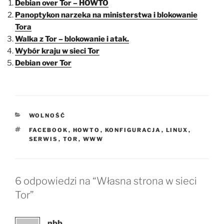
Debian over Tor – HOWTO
Panoptykon narzeka na ministerstwa i blokowanie
Tora
Walka z Tor – blokowanie i atak.
Wybór kraju w sieci Tor
Debian over Tor
KATEGORIE
WOLNOŚĆ
TAGI
FACEBOOK
,
HOWTO
,
KONFIGURACJA
,
LINUX
,
SERWIS
,
TOR
,
WWW
6 odpowiedzi na “Własna strona w sieci
Tor”
nbb