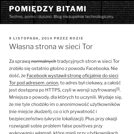
Przejdź
POMIĘDZY BITAMI
do
Techno, porno i duszno. Blog niezupełnie technologiczny.
treści
OPUBLIKOWANE
9 LISTOPADA, 2014
PRZEZ
ROZIE
W
Własna strona w sieci Tor
Za sprawą
normalnych
tradycyjnych stron w sieci Tor
zrobiło się ostatnio głośno z powodu Facebooka. Nie
dość, że
Facebook wystawił stronę oficjalnie do sieci
Tor pod adresem .onion
, to adres był ciekawy, a całość
[1]
jest dostępna po HTTPS, czyli w wersji szyfrowanej
.
Mniejsza o powody, dla których to uczynili. Wydaje się,
że nie tyle chodziło im o anonimowość użytkowników
(nie miejcie złudzeń), co o ich prywatność i
bezpieczeństwo (ukrycie lokalizacji). Plus przy okazji
rozwiązali sobie problem false positives przy
wykrywaniu włamań, które mieli przy użytkownikach