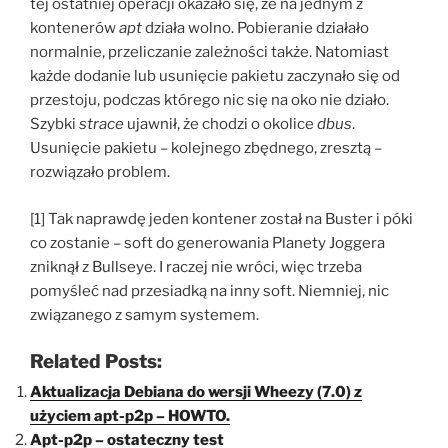
tej ostatniej operacji okazało się, że na jednym z
kontenerów
apt
działa wolno. Pobieranie działało
normalnie, przeliczanie zależności także. Natomiast
każde dodanie lub usunięcie pakietu zaczynało się od
przestoju, podczas którego nic się na oko nie działo.
Szybki
strace
ujawnił, że chodzi o okolice
dbus
.
Usunięcie pakietu – kolejnego zbędnego, zresztą –
rozwiązało problem.
[1] Tak naprawdę jeden kontener został na Buster i póki
co zostanie – soft do generowania Planety Joggera
zniknął z Bullseye. I raczej nie wróci, więc trzeba
pomyśleć nad przesiadką na inny soft. Niemniej, nic
związanego z samym systemem.
Related Posts:
Aktualizacja Debiana do wersji Wheezy (7.0) z
użyciem apt-p2p – HOWTO.
Apt-p2p – ostateczny test