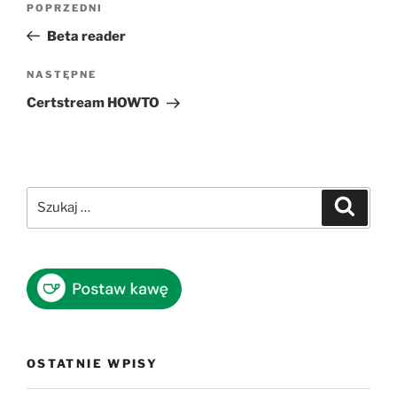
Poprzedni
POPRZEDNI
wpisu
wpis
Beta reader
Następny
NASTĘPNE
wpis
Certstream HOWTO
Szukaj:
Szukaj
OSTATNIE WPISY