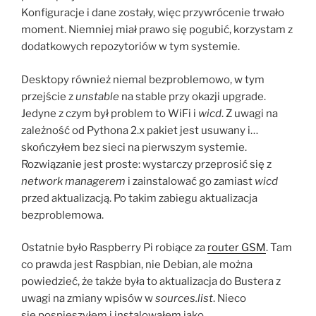
Konfiguracje i dane zostały, więc przywrócenie trwało
moment. Niemniej miał prawo się pogubić, korzystam z
dodatkowych repozytoriów w tym systemie.
Desktopy również niemal bezproblemowo, w tym
przejście z
unstable
na stable przy okazji upgrade.
Jedyne z czym był problem to WiFi i
wicd
. Z uwagi na
zależność od Pythona 2.x pakiet jest usuwany i…
skończyłem bez sieci na pierwszym systemie.
Rozwiązanie jest proste: wystarczy przeprosić się z
network managerem
i zainstalować go zamiast
wicd
przed aktualizacją. Po takim zabiegu aktualizacja
bezproblemowa.
Ostatnie było Raspberry Pi robiące za
router GSM
. Tam
co prawda jest Raspbian, nie Debian, ale można
powiedzieć, że także była to aktualizacja do Bustera z
uwagi na zmiany wpisów w
sources.list
. Nieco
się pospieszyłem i instalowałem jako