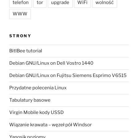
telefon
tor
upgrade
WiFi
wolność
WWW
STRONY
BitlBee tutorial
Debian GNU/Linux on Dell Vostro 1440
Debian GNU/Linux on Fujitsu Siemens Esprimo V6515
Przydatne polecenia Linux
Tabulatury basowe
Virgin Mobile kody USSD
Wiązanie krawata – węzeł pół Windsor
Yanosik poziomy