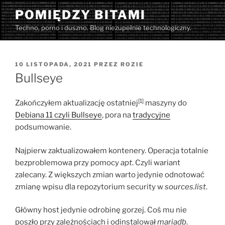
Przejdź
POMIĘDZY BITAMI
do
Techno, porno i duszno. Blog niezupełnie technologiczny.
treści
OPUBLIKOWANE
10 LISTOPADA, 2021
PRZEZ
ROZIE
W
Bullseye
[1]
Zakończyłem aktualizację ostatniej
maszyny do
Debiana 11 czyli Bullseye
, pora na
tradycyjne
podsumowanie.
Najpierw zaktualizowałem kontenery. Operacja totalnie
bezproblemowa przy pomocy
apt
. Czyli wariant
zalecany. Z większych zmian warto jedynie odnotować
zmianę wpisu dla repozytorium security w
sources.list
.
Główny host jedynie odrobinę gorzej. Coś mu nie
poszło przy zależnościach i odinstalował
mariadb
.