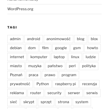
WordPress.org
TAGI
admin
android
anonimowość
blog
blox
debian
dom
film
google
gsm
howto
internet
komputer
laptop
linux
ludzie
miasto
muzyka
państwo
perl
polityka
Poznań
praca
prawo
program
prywatność
Python
raspberry pi
recenzja
reklama
router
security
serwer
serwis
sieć
skrypt
sprzęt
strona
system