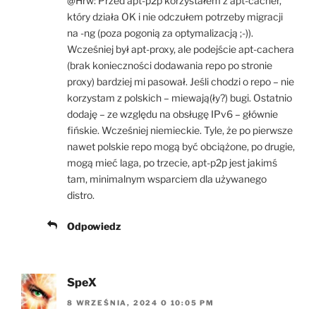
@Hrw: Przed apt-p2p korzystałem z apt-cacher,
który działa OK i nie odczułem potrzeby migracji
na -ng (poza pogonią za optymalizacją ;-)).
Wcześniej był apt-proxy, ale podejście apt-cachera
(brak konieczności dodawania repo po stronie
proxy) bardziej mi pasował. Jeśli chodzi o repo – nie
korzystam z polskich – miewają(ły?) bugi. Ostatnio
dodaję – ze względu na obsługę IPv6 – głównie
fińskie. Wcześniej niemieckie. Tyle, że po pierwsze
nawet polskie repo mogą być obciążone, po drugie,
mogą mieć laga, po trzecie, apt-p2p jest jakimś
tam, minimalnym wsparciem dla używanego
distro.
Odpowiedz
SpeX
8 WRZEŚNIA, 2024 O 10:05 PM