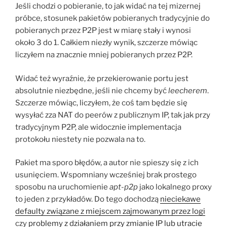
Jeśli chodzi o pobieranie, to jak widać na tej mizernej
próbce, stosunek pakietów pobieranych tradycyjnie do
pobieranych przez P2P jest w miarę stały i wynosi
około 3 do 1. Całkiem niezły wynik, szczerze mówiąc
liczyłem na znacznie mniej pobieranych przez P2P.
Widać też wyraźnie, że przekierowanie portu jest
absolutnie niezbędne, jeśli nie chcemy być
leecherem
.
Szczerze mówiąc, liczyłem, że coś tam będzie się
wysyłać zza NAT do peerów z publicznym IP, tak jak przy
tradycyjnym P2P, ale widocznie implementacja
protokołu niestety nie pozwala na to.
Pakiet ma sporo błędów, a autor nie spieszy się z ich
usunięciem. Wspomniany wcześniej brak prostego
sposobu na uruchomienie
apt-p2p
jako lokalnego proxy
to jeden z przykładów. Do tego dochodzą
nieciekawe
defaulty związane z miejscem zajmowanym przez logi
czy
problemy z działaniem przy zmianie IP lub utracie