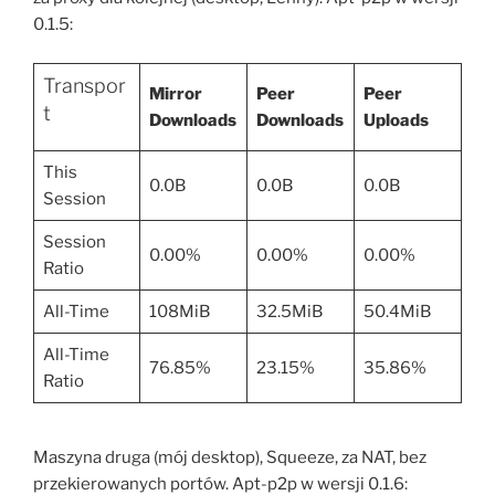
0.1.5:
Transpor
Mirror
Peer
Peer
t
Downloads
Downloads
Uploads
This
0.0B
0.0B
0.0B
Session
Session
0.00%
0.00%
0.00%
Ratio
All-Time
108MiB
32.5MiB
50.4MiB
All-Time
76.85%
23.15%
35.86%
Ratio
Maszyna druga (mój desktop), Squeeze, za NAT, bez
przekierowanych portów. Apt-p2p w wersji 0.1.6: