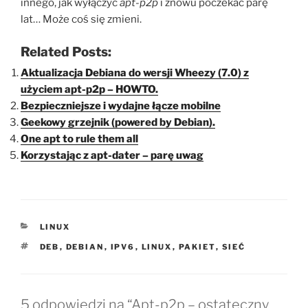
innego, jak wyłączyć
apt-p2p
i znowu poczekać parę
lat… Może coś się zmieni.
Related Posts:
Aktualizacja Debiana do wersji Wheezy (7.0) z
użyciem apt-p2p – HOWTO.
Bezpieczniejsze i wydajne łącze mobilne
Geekowy grzejnik (powered by Debian).
One apt to rule them all
Korzystając z apt-dater – parę uwag
KATEGORIE
LINUX
TAGI
DEB
,
DEBIAN
,
IPV6
,
LINUX
,
PAKIET
,
SIEĆ
5 odpowiedzi na “Apt-p2p – ostateczny