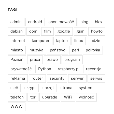
TAGI
admin
android
anonimowość
blog
blox
debian
dom
film
google
gsm
howto
internet
komputer
laptop
linux
ludzie
miasto
muzyka
państwo
perl
polityka
Poznań
praca
prawo
program
prywatność
Python
raspberry pi
recenzja
reklama
router
security
serwer
serwis
sieć
skrypt
sprzęt
strona
system
telefon
tor
upgrade
WiFi
wolność
WWW