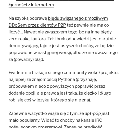
łączności z Internetem
.
Na szybką poprawę
błędu związanego z możliwym
DDoSem przez klientów P2P
też pewnie nie ma co
liczyć… Nawet nie zgłaszałem tego, bo na inne błędy
zero reakcji autora. Taki brak odpowiedzi jest okrutnie
demotywujący, fajnie jest usłyszeć choćby, że będzie
poprawione w następnej wersji, albo że nie uważa tego
za (poważny) błąd.
Ewidentnie brakuje silnego community wokół projektu,
najlepiej ze znajomością Pythona (przyznaję,
próbowałem nieco z powyższych poprawić przez
dodanie opcji, ale prawda jest taka, że ciężko i długo
robi się coś w języku, którego się nie zna).
Zapewne wszystko wiąże się z tym, że
apt-p2p
jest
mało popularny. Widać to choćby na kanale IRC
poświęconym programowi. Zapewne prędkość