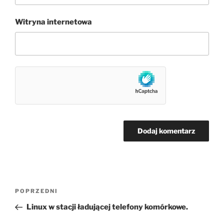
Witryna internetowa
Nawigacja
Poprzedni
POPRZEDNI
wpisu
wpis
Linux w stacji ładującej telefony komórkowe.