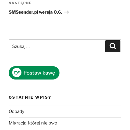
Następny
NASTĘPNE
wpis
SMSsender.pl wersja 0.6.
Szukaj:
Szukaj
OSTATNIE WPISY
Odpady
Migracja, której nie było