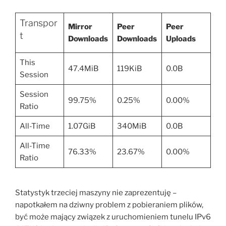
Transpor
Mirror
Peer
Peer
t
Downloads
Downloads
Uploads
This
47.4MiB
119KiB
0.0B
Session
Session
99.75%
0.25%
0.00%
Ratio
All-Time
1.07GiB
340MiB
0.0B
All-Time
76.33%
23.67%
0.00%
Ratio
Statystyk trzeciej maszyny nie zaprezentuję –
napotkałem na dziwny problem z pobieraniem plików,
być może mający związek z uruchomieniem tunelu IPv6