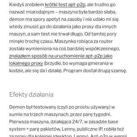
Kiedyś zrobiłem
krótki test apt-p2p
, ale trudno go
nazwać miarodajnym – maszyna była bardzo słaba,
demon ma spory apetyt na zasoby i nie udało mi się
wtedy zmusić go do działania jako proxy dla innych
maszyn, a sam test nie trwał długo. Od tamtej pory
minęło trochę czasu. Maszynka robiąca za router
została wymieniona na coś bardziej współczesnego,
znalazłem sposób na uruchomienie apt-p2p jako
lokalnego proxy
(brzydki, bo wymaga gmerania w
kodzie, ale się da i działa). Program dostał drugą szansę.
Efekty działania
Demon był testowany (czyli po prostu używany) w
sumie na trzech maszynach, przez parę tygodni.
Pierwsza maszyna, działająca 24/7, w zasadzie base
system + parę pakietów, Lenny, publiczne IP, robiła też
za proxy dla kolejnej (desktop, Lenny). Apt-p2p w wersji