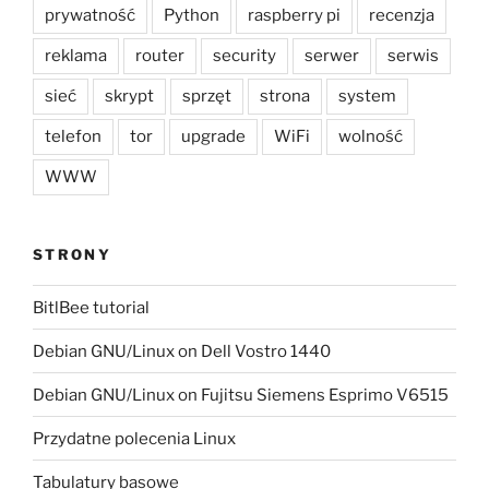
prywatność
Python
raspberry pi
recenzja
reklama
router
security
serwer
serwis
sieć
skrypt
sprzęt
strona
system
telefon
tor
upgrade
WiFi
wolność
WWW
STRONY
BitlBee tutorial
Debian GNU/Linux on Dell Vostro 1440
Debian GNU/Linux on Fujitsu Siemens Esprimo V6515
Przydatne polecenia Linux
Tabulatury basowe