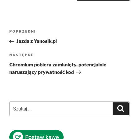
Nawigacja
Poprzedni
POPRZEDNI
wpisu
wpis
Jazda z Yanosik.pl
Następny
NASTĘPNE
wpis
Chromium pobiera zamknięty, potencjalnie
naruszający prywatność kod
Szukaj:
Szukaj