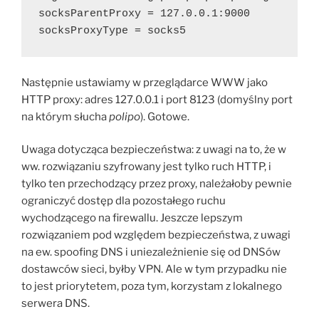
socksParentProxy = 127.0.0.1:9000
socksProxyType = socks5
Następnie ustawiamy w przeglądarce WWW jako
HTTP proxy: adres 127.0.0.1 i port 8123 (domyślny port
na którym słucha
polipo
). Gotowe.
Uwaga dotycząca bezpieczeństwa: z uwagi na to, że w
ww. rozwiązaniu szyfrowany jest tylko ruch HTTP, i
tylko ten przechodzący przez proxy, należałoby pewnie
ograniczyć dostęp dla pozostałego ruchu
wychodzącego na firewallu. Jeszcze lepszym
rozwiązaniem pod względem bezpieczeństwa, z uwagi
na ew. spoofing DNS i uniezależnienie się od DNSów
dostawców sieci, byłby VPN. Ale w tym przypadku nie
to jest priorytetem, poza tym, korzystam z lokalnego
serwera DNS.