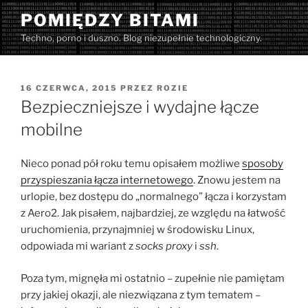
Przejdź
POMIĘDZY BITAMI
do
Techno, porno i duszno. Blog niezupełnie technologiczny.
treści
OPUBLIKOWANE
16 CZERWCA, 2015
PRZEZ
ROZIE
W
Bezpieczniejsze i wydajne łącze
mobilne
Nieco ponad pół roku temu opisałem możliwe
sposoby
przyspieszania łącza internetowego
. Znowu jestem na
urlopie, bez dostępu do „normalnego” łącza i korzystam
z Aero2. Jak pisałem, najbardziej, ze względu na łatwość
uruchomienia, przynajmniej w środowisku Linux,
odpowiada mi wariant z
socks proxy
i
ssh
.
Poza tym, mignęła mi ostatnio – zupełnie nie pamiętam
przy jakiej okazji, ale niezwiązana z tym tematem –