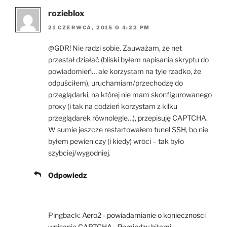
rozieblox
21 CZERWCA, 2015 O 4:22 PM
@GDR! Nie radzi sobie. Zauważam, że net
przestał działać (bliski byłem napisania skryptu do
powiadomień… ale korzystam na tyle rzadko, że
odpuściłem), uruchamiam/przechodzę do
przeglądarki, na której nie mam skonfigurowanego
proxy (i tak na codzień korzystam z kilku
przeglądarek równolegle…), przepisuję CAPTCHA.
W sumie jeszcze restartowałem tunel SSH, bo nie
byłem pewien czy (i kiedy) wróci – tak było
szybciej/wygodniej.
Odpowiedz
Pingback:
Aero2 - powiadamianie o konieczności
wpisania CAPTCHA - Pomiędzy bitami