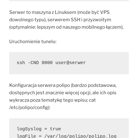
Serwer to maszyna z Linuksem (może być VPS
dowolnego typu), serwerem SSH i przyzwoitym
(optymalnie: lepszym od naszego mobilnego łączem).
Uruchomienie tunelu:
ssh -CND 9000 user@serwer
Konfiguracja serwera polipo (bardzo podstawowa,
dostępnych jest znacznie więcej opcji, ale ich opis
wykracza poza tematykę tego wpisu; cat
/etc/polipo/config):
logSyslog = true
logFile = /var/log/polipo/polipo.log