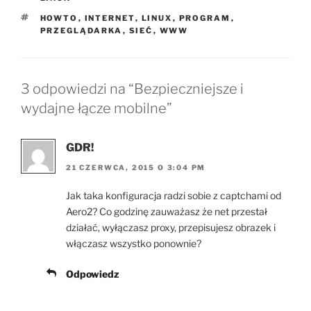
TAGI
HOWTO
,
INTERNET
,
LINUX
,
PROGRAM
,
PRZEGLĄDARKA
,
SIEĆ
,
WWW
3 odpowiedzi na “Bezpieczniejsze i
wydajne łącze mobilne”
GDR!
21 CZERWCA, 2015 O 3:04 PM
Jak taka konfiguracja radzi sobie z captchami od
Aero2? Co godzinę zauważasz że net przestał
działać, wyłączasz proxy, przepisujesz obrazek i
włączasz wszystko ponownie?
Odpowiedz