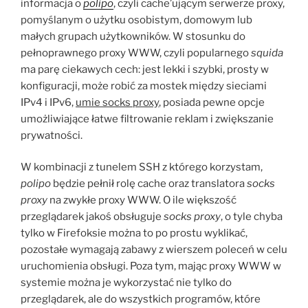
informacja o
polipo
, czyli cache’ującym serwerze proxy,
pomyślanym o użytku osobistym, domowym lub
małych grupach użytkowników. W stosunku do
pełnoprawnego proxy WWW, czyli popularnego
squida
ma parę ciekawych cech: jest lekki i szybki, prosty w
konfiguracji, może robić za mostek między sieciami
IPv4 i IPv6,
umie socks proxy
, posiada pewne opcje
umożliwiające łatwe filtrowanie reklam i zwiększanie
prywatności.
W kombinacji z tunelem SSH z którego korzystam,
polipo
będzie pełnił rolę cache oraz translatora
socks
proxy
na zwykłe proxy WWW. O ile większość
przeglądarek jakoś obsługuje
socks proxy
, o tyle chyba
tylko w Firefoksie można to po prostu wyklikać,
pozostałe wymagają zabawy z wierszem poleceń w celu
uruchomienia obsługi. Poza tym, mając proxy WWW w
systemie można je wykorzystać nie tylko do
przeglądarek, ale do wszystkich programów, które