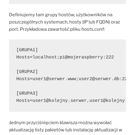
Definiujemy tam grupy hostów, użytkowników na
poszczególnych systemach, hosty (IP lub FQDN) oraz
port. Przykładowa zawartość pliku
hosts.conf:
[GRUPA1]
Hosts=localhost;pi@mojeraspberry:222
[GRUPA2]
Hosts=user1@serwer.www;user2@serwer.db:222;
[GRUPA3]
Hosts=user1@kolejny.serwer,user1@kolejny.se
Jednym przyciśnięciem klawisza można wywołać
aktualizację listy pakietów lub instalację aktualizacji w