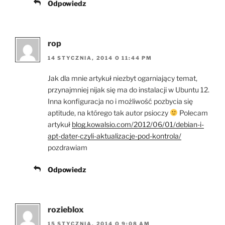
Odpowiedz
rop
14 STYCZNIA, 2014 O 11:44 PM
Jak dla mnie artykuł niezbyt ogarniający temat,
przynajmniej nijak się ma do instalacji w Ubuntu 12.
Inna konfiguracja no i możliwość pozbycia się
aptitude, na którego tak autor psioczy
Polecam
artykuł
blog.kowalsio.com/2012/06/01/debian-i-
apt-dater-czyli-aktualizacje-pod-kontrola/
pozdrawiam
Odpowiedz
rozieblox
15 STYCZNIA, 2014 O 9:08 AM