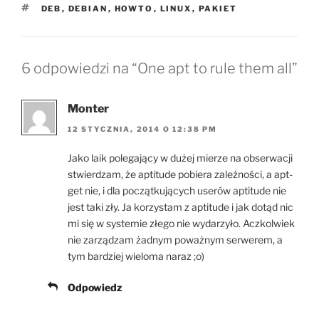
TAGI
DEB
,
DEBIAN
,
HOWTO
,
LINUX
,
PAKIET
6 odpowiedzi na “One apt to rule them all”
Monter
12 STYCZNIA, 2014 O 12:38 PM
Jako laik polegający w dużej mierze na obserwacji
stwierdzam, że aptitude pobiera zależności, a apt-
get nie, i dla początkujących userów aptitude nie
jest taki zły. Ja korzystam z aptitude i jak dotąd nic
mi się w systemie złego nie wydarzyło. Aczkolwiek
nie zarządzam żadnym poważnym serwerem, a
tym bardziej wieloma naraz ;o)
Odpowiedz