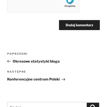
Nawigacja
Poprzedni
POPRZEDNI
wpisu
wpis
Okresowe statystyki bloga
Następny
NASTĘPNE
wpis
Konferencyjne centrum Polski
Szukaj:
Szukaj