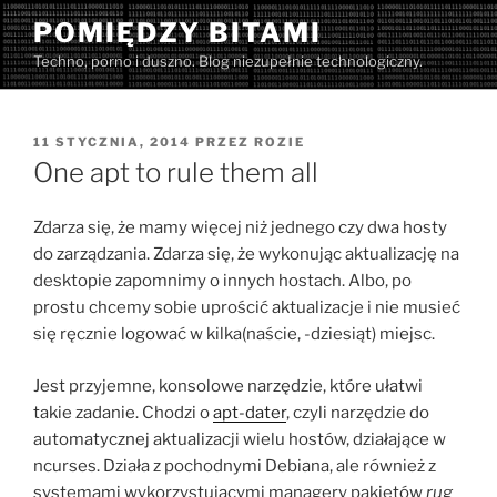
Przejdź
POMIĘDZY BITAMI
do
Techno, porno i duszno. Blog niezupełnie technologiczny.
treści
OPUBLIKOWANE
11 STYCZNIA, 2014
PRZEZ
ROZIE
W
One apt to rule them all
Zdarza się, że mamy więcej niż jednego czy dwa hosty
do zarządzania. Zdarza się, że wykonując aktualizację na
desktopie zapomnimy o innych hostach. Albo, po
prostu chcemy sobie uprościć aktualizacje i nie musieć
się ręcznie logować w kilka(naście, -dziesiąt) miejsc.
Jest przyjemne, konsolowe narzędzie, które ułatwi
takie zadanie. Chodzi o
apt-dater
, czyli narzędzie do
automatycznej aktualizacji wielu hostów, działające w
ncurses. Działa z pochodnymi Debiana, ale również z
systemami wykorzystującymi managery pakietów
rug