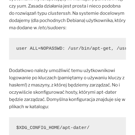
czy
yum
. Zasada działania jest prosta i nieco podobna
do rozwiązań typu
clusterssh
. Na systemie docelowym
dodajemy (dla pochodnych Debiana) użytkownika, który
ma dodane w
/etc/sudoers
:
user ALL=NOPASSWD: /usr/bin/apt-get, /usr/b
Dodatkowo należy umożliwić temu użytkownikowi
logowanie po kluczach (pamiętamy o używaniu kluczy z
hasłem!) z maszyny, z której będziemy zarządzać. No i
oczywiście skonfigurować hosty, którymi apt-dater
będzie zarządzać. Domyślna konfiguracja znajduje się w
plikach w katalogu:
$XDG_CONFIG_HOME/apt-dater/