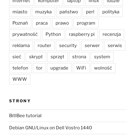
internet
komputer
laptop
linux
ludzie
miasto
muzyka
państwo
perl
polityka
Poznań
praca
prawo
program
prywatność
Python
raspberry pi
recenzja
reklama
router
security
serwer
serwis
sieć
skrypt
sprzęt
strona
system
telefon
tor
upgrade
WiFi
wolność
WWW
STRONY
BitlBee tutorial
Debian GNU/Linux on Dell Vostro 1440