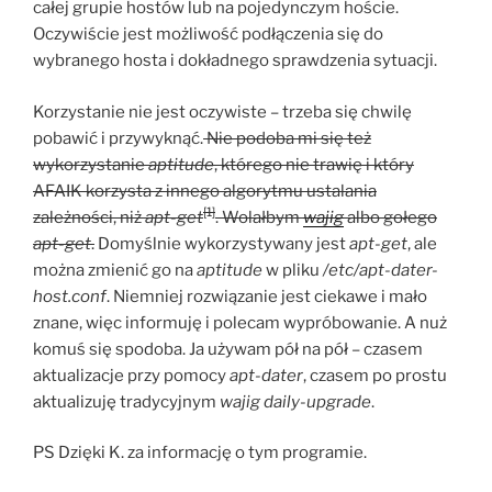
całej grupie hostów lub na pojedynczym hoście.
Oczywiście jest możliwość podłączenia się do
wybranego hosta i dokładnego sprawdzenia sytuacji.
Korzystanie nie jest oczywiste – trzeba się chwilę
pobawić i przywyknąć.
Nie podoba mi się też
wykorzystanie
aptitude
, którego nie trawię i który
AFAIK korzysta z innego algorytmu ustalania
[1]
zależności, niż
apt-get
. Wolałbym
wajig
albo gołego
apt-get
.
Domyślnie wykorzystywany jest
apt-get
, ale
można zmienić go na
aptitude
w pliku
/etc/apt-dater-
host.conf
. Niemniej rozwiązanie jest ciekawe i mało
znane, więc informuję i polecam wypróbowanie. A nuż
komuś się spodoba. Ja używam pół na pół – czasem
aktualizacje przy pomocy
apt-dater
, czasem po prostu
aktualizuję tradycyjnym
wajig daily-upgrade
.
PS Dzięki K. za informację o tym programie.