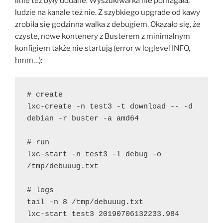
linie też były dodane. Wyszukiwarka nie pomagała,
ludzie na kanale też nie. Z szybkiego upgrade od kawy
zrobiła się godzinna walka z debugiem. Okazało się, że
czyste, nowe kontenery z Busterem z minimalnym
konfigiem także nie startują (error w loglevel INFO,
hmm…):
# create

lxc-create -n test3 -t download -- -d 
debian -r buster -a amd64

# run

lxc-start -n test3 -l debug -o 
/tmp/debuuug.txt

# logs

tail -n 8 /tmp/debuuug.txt

lxc-start test3 20190706132233.984 