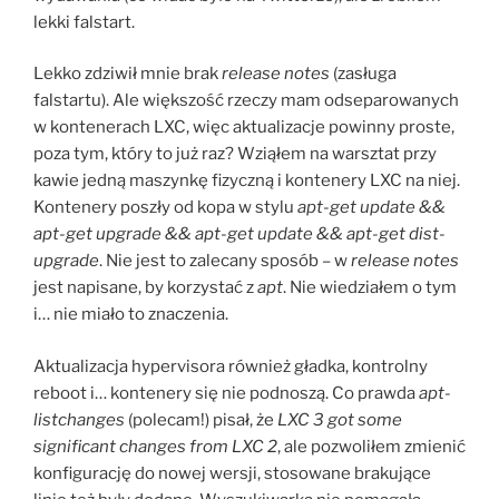
lekki falstart.
Lekko zdziwił mnie brak
release notes
(zasługa
falstartu). Ale większość rzeczy mam odseparowanych
w kontenerach LXC, więc aktualizacje powinny proste,
poza tym, który to już raz? Wziąłem na warsztat przy
kawie jedną maszynkę fizyczną i kontenery LXC na niej.
Kontenery poszły od kopa w stylu
apt-get update &&
apt-get upgrade && apt-get update && apt-get dist-
upgrade
. Nie jest to zalecany sposób – w
release notes
jest napisane, by korzystać z
apt
. Nie wiedziałem o tym
i… nie miało to znaczenia.
Aktualizacja hypervisora również gładka, kontrolny
reboot i… kontenery się nie podnoszą. Co prawda
apt-
listchanges
(polecam!) pisał, że
LXC 3 got some
significant changes from LXC 2
, ale pozwoliłem zmienić
konfigurację do nowej wersji, stosowane brakujące