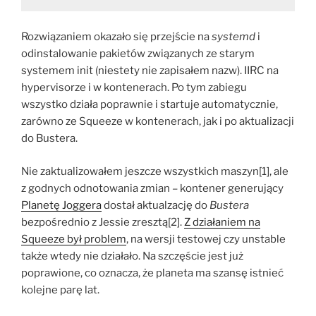
Rozwiązaniem okazało się przejście na
systemd
i
odinstalowanie pakietów związanych ze starym
systemem init (niestety nie zapisałem nazw). IIRC na
hypervisorze i w kontenerach. Po tym zabiegu
wszystko działa poprawnie i startuje automatycznie,
zarówno ze Squeeze w kontenerach, jak i po aktualizacji
do Bustera.
Nie zaktualizowałem jeszcze wszystkich maszyn[1], ale
z godnych odnotowania zmian – kontener generujący
Planetę Joggera
dostał aktualzację do
Bustera
bezpośrednio z Jessie zresztą[2].
Z działaniem na
Squeeze był problem
, na wersji testowej czy unstable
także wtedy nie działało. Na szczęście jest już
poprawione, co oznacza, że planeta ma szansę istnieć
kolejne parę lat.