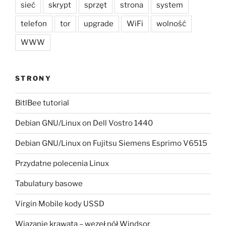
sieć
skrypt
sprzęt
strona
system
telefon
tor
upgrade
WiFi
wolność
WWW
STRONY
BitlBee tutorial
Debian GNU/Linux on Dell Vostro 1440
Debian GNU/Linux on Fujitsu Siemens Esprimo V6515
Przydatne polecenia Linux
Tabulatury basowe
Virgin Mobile kody USSD
Wiązanie krawata – węzeł pół Windsor