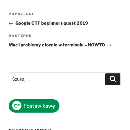
Nawigacja
Poprzedni
POPRZEDNI
wpisu
wpis
Google CTF beginners quest 2019
Następny
NASTĘPNE
wpis
Mac i problemy z locale w terminalu – HOWTO
Szukaj:
Szukaj