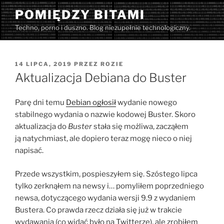
Przejdź
POMIĘDZY BITAMI
do
Techno, porno i duszno. Blog niezupełnie technologiczny.
treści
OPUBLIKOWANE
14 LIPCA, 2019
PRZEZ
ROZIE
W
Aktualizacja Debiana do Buster
Parę dni temu
Debian ogłosił
wydanie nowego
stabilnego wydania o nazwie kodowej Buster. Skoro
aktualizacja do
Buster
stała się możliwa, zacząłem
ją natychmiast, ale dopiero teraz mogę nieco o niej
napisać.
Przede wszystkim, pospieszyłem się. Szóstego lipca
tylko zerknąłem na newsy i… pomyliłem poprzedniego
newsa, dotyczącego wydania wersji 9.9 z wydaniem
Bustera. Co prawda rzecz działa się już w trakcie
wydawania (co widać było na Twitterze), ale zrobiłem