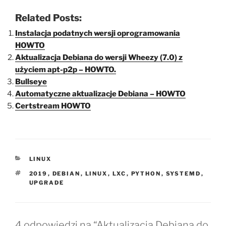
Related Posts:
Instalacja podatnych wersji oprogramowania
HOWTO
Aktualizacja Debiana do wersji Wheezy (7.0) z
użyciem apt-p2p – HOWTO.
Bullseye
Automatyczne aktualizacje Debiana – HOWTO
Certstream HOWTO
KATEGORIE
LINUX
TAGI
2019
,
DEBIAN
,
LINUX
,
LXC
,
PYTHON
,
SYSTEMD
,
UPGRADE
4 odpowiedzi na “Aktualizacja Debiana do