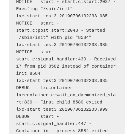
NOTICE   start - start.c:start:2037 - 
Exec'ing "/sbin/init"

lxc-start test3 20190706132233.985 
NOTICE   start - 
start.c:post_start:2048 - Started 
"/sbin/init" with pid "8584"

lxc-start test3 20190706132233.985 
NOTICE   start - 
start.c:signal_handler:430 - Received 
17 from pid 8582 instead of container 
init 8584

lxc-start test3 20190706132233.985 
DEBUG    lxccontainer - 
lxccontainer.c:wait_on_daemonized_sta
rt:830 - First child 8580 exited

lxc-start test3 20190706132233.999 
DEBUG    start - 
start.c:signal_handler:447 - 
Container init process 8584 exited
