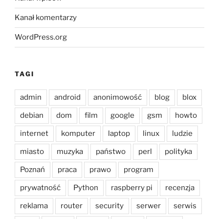
Kanał komentarzy
WordPress.org
TAGI
admin
android
anonimowość
blog
blox
debian
dom
film
google
gsm
howto
internet
komputer
laptop
linux
ludzie
miasto
muzyka
państwo
perl
polityka
Poznań
praca
prawo
program
prywatność
Python
raspberry pi
recenzja
reklama
router
security
serwer
serwis