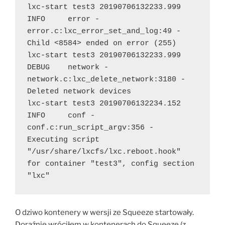
lxc-start test3 20190706132233.999 
INFO     error - 
error.c:lxc_error_set_and_log:49 - 
Child <8584> ended on error (255)

lxc-start test3 20190706132233.999 
DEBUG    network - 
network.c:lxc_delete_network:3180 - 
Deleted network devices

lxc-start test3 20190706132234.152 
INFO     conf - 
conf.c:run_script_argv:356 - 
Executing script 
"/usr/share/lxcfs/lxc.reboot.hook" 
for container "test3", config section 
"lxc"
O dziwo kontenery w wersji ze Squeeze startowały.
Doraźnie wróciłem w kontenerach do Squeeze (z