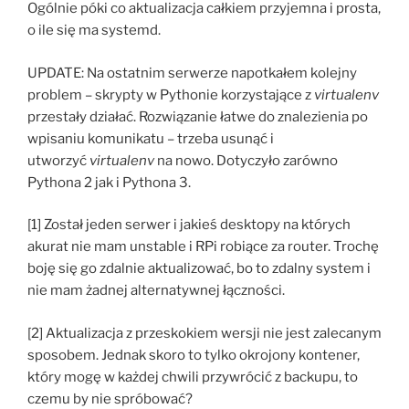
Ogólnie póki co aktualizacja całkiem przyjemna i prosta,
o ile się ma systemd.
UPDATE: Na ostatnim serwerze napotkałem kolejny
problem – skrypty w Pythonie korzystające z
virtualenv
przestały działać. Rozwiązanie łatwe do znalezienia po
wpisaniu komunikatu – trzeba usunąć i
utworzyć
virtualenv
na nowo. Dotyczyło zarówno
Pythona 2 jak i Pythona 3.
[1] Został jeden serwer i jakieś desktopy na których
akurat nie mam unstable i RPi robiące za router. Trochę
boję się go zdalnie aktualizować, bo to zdalny system i
nie mam żadnej alternatywnej łączności.
[2] Aktualizacja z przeskokiem wersji nie jest zalecanym
sposobem. Jednak skoro to tylko okrojony kontener,
który mogę w każdej chwili przywrócić z backupu, to
czemu by nie spróbować?