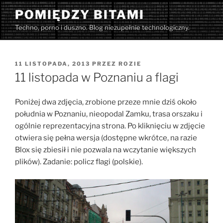
Przejdź
POMIĘDZY BITAMI
do
Techno, porno i duszno. Blog niezupełnie technologiczny.
treści
OPUBLIKOWANE
11 LISTOPADA, 2013
PRZEZ
ROZIE
W
11 listopada w Poznaniu a flagi
Poniżej dwa zdjęcia, zrobione przeze mnie dziś około
południa w Poznaniu, nieopodal Zamku, trasa orszaku i
ogólnie reprezentacyjna strona. Po kliknięciu w zdjęcie
otwiera się pełna wersja (dostępne wkrótce, na razie
Blox się zbiesił i nie pozwala na wczytanie większych
plików). Zadanie: policz flagi (polskie).