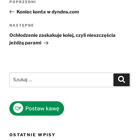
Poprzedni
POPRZEDNI
wpisu
wpis
Koniec konta w dyndns.com
Następny
NASTĘPNE
wpis
Ochłodzenie zaskakuje kolej, czyli nieszczęścia
jeżdżą parami
Szukaj:
Szukaj
OSTATNIE WPISY