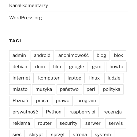
Kanał komentarzy
WordPress.org
TAGI
admin
android
anonimowość
blog
blox
debian
dom
film
google
gsm
howto
internet
komputer
laptop
linux
ludzie
miasto
muzyka
państwo
perl
polityka
Poznań
praca
prawo
program
prywatność
Python
raspberry pi
recenzja
reklama
router
security
serwer
serwis
sieć
skrypt
sprzęt
strona
system