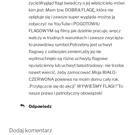
życie.Wygląd flagi świadczy o jej właścicielu-mówi
kim jest .Mam tzw. DOBRĄ FLAGĘ, która nie
oplątuje się i zawsze super wygląda-można ją
zobaczyć na YouTube i POGOTOWIU
FLAGOWYM-są filmy jak dzielnie pracuje, wręcz
walczy w trudnych warunkach i zawsze zwycięża-
to prawdziwy symbol.Potrzebny jest uchwyt
flagowy z zabezpieczeniem,aby jej nie
wydmuchnęło-są różne uchwyty flagowe
np.naścienny lub uchwyt balustradowy- nie trzeba
nawet wiercić, żeby zamocować.Moja BIAŁO-
CZERWONA powiewa na moim domu cały rok.
.Przyłączcie się do akcji” WYWIEŚMY FLAGI !”To
nasze prawo i patriotyczny obowiązek!
Odpowiedz
Dodaj komentarz