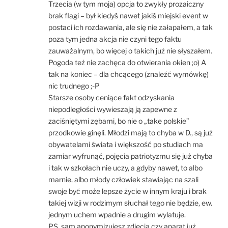
Trzecia (w tym moja) opcja to zwykły prozaiczny
brak flagi – był kiedyś nawet jakiś miejski event w
postaci ich rozdawania, ale się nie załapałem, a tak
poza tym jedna akcja nie czyni tego faktu
zauważalnym, bo więcej o takich już nie słyszałem.
Pogoda też nie zachęca do otwierania okien ;o) A
tak na koniec – dla chcącego (znaleźć wymówkę)
nic trudnego ;-P
Starsze osoby ceniące fakt odzyskania
niepodległości wywieszają ją zapewne z
zaciśniętymi zębami, bo nie o „take polskie”
przodkowie ginęli. Młodzi mają to chyba w D., są już
obywatelami świata i większość po studiach ma
zamiar wyfrunąć, pojęcia patriotyzmu się już chyba
i tak w szkołach nie uczy, a gdyby nawet, to albo
marnie, albo młody człowiek stawiając na szali
swoje być może lepsze życie w innym kraju i brak
takiej wizji w rodzimym słuchał tego nie będzie, ew.
jednym uchem wpadnie a drugim wylatuje.
PS. sam anonymizujesz zdjęcia czy aparat już