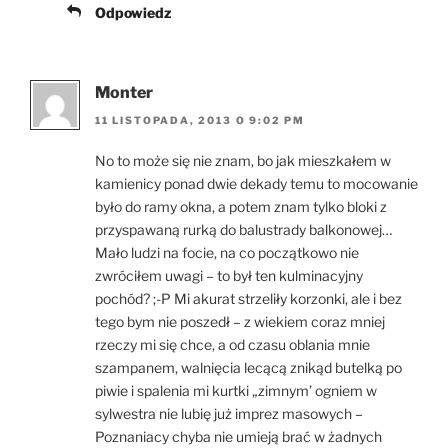
Odpowiedz
Monter
11 LISTOPADA, 2013 O 9:02 PM
No to może się nie znam, bo jak mieszkałem w
kamienicy ponad dwie dekady temu to mocowanie
było do ramy okna, a potem znam tylko bloki z
przyspawaną rurką do balustrady balkonowej…
Mało ludzi na focie, na co początkowo nie
zwróciłem uwagi – to był ten kulminacyjny
pochód? ;-P Mi akurat strzeliły korzonki, ale i bez
tego bym nie poszedł – z wiekiem coraz mniej
rzeczy mi się chce, a od czasu oblania mnie
szampanem, walnięcia lecącą znikąd butelką po
piwie i spalenia mi kurtki „zimnym’ ogniem w
sylwestra nie lubię już imprez masowych –
Poznaniacy chyba nie umieją brać w żadnych