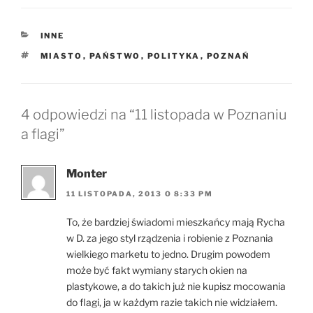
KATEGORIE
INNE
TAGI
MIASTO
,
PAŃSTWO
,
POLITYKA
,
POZNAŃ
4 odpowiedzi na “11 listopada w Poznaniu
a flagi”
Monter
11 LISTOPADA, 2013 O 8:33 PM
To, że bardziej świadomi mieszkańcy mają Rycha
w D. za jego styl rządzenia i robienie z Poznania
wielkiego marketu to jedno. Drugim powodem
może być fakt wymiany starych okien na
plastykowe, a do takich już nie kupisz mocowania
do flagi, ja w każdym razie takich nie widziałem.