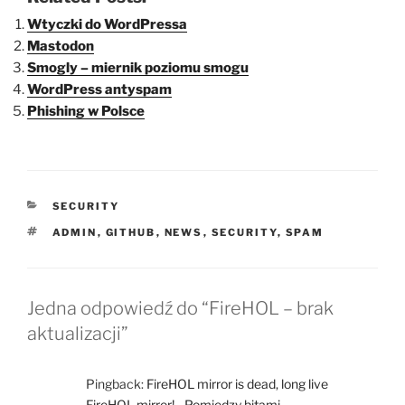
Wtyczki do WordPressa
Mastodon
Smogly – miernik poziomu smogu
WordPress antyspam
Phishing w Polsce
KATEGORIE
SECURITY
TAGI
ADMIN
,
GITHUB
,
NEWS
,
SECURITY
,
SPAM
Jedna odpowiedź do “FireHOL – brak
aktualizacji”
Pingback:
FireHOL mirror is dead, long live
FireHOL mirror! - Pomiędzy bitami