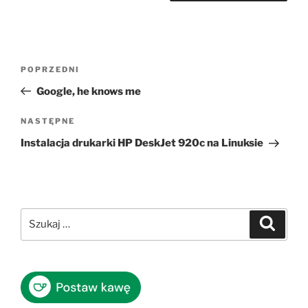
Nawigacja
Poprzedni
POPRZEDNI
wpisu
wpis
Google, he knows me
Następny
NASTĘPNE
wpis
Instalacja drukarki HP DeskJet 920c na Linuksie
Szukaj:
Szukaj