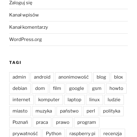
Zaloguj się
Kanał wpisów
Kanał komentarzy
WordPress.org
TAGI
admin
android
anonimowość
blog
blox
debian
dom
film
google
gsm
howto
internet
komputer
laptop
linux
ludzie
miasto
muzyka
państwo
perl
polityka
Poznań
praca
prawo
program
prywatność
Python
raspberry pi
recenzja