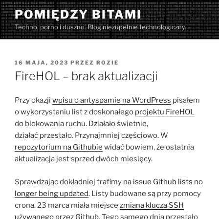
Przejdź
POMIĘDZY BITAMI
do
Techno, porno i duszno. Blog niezupełnie technologiczny.
treści
OPUBLIKOWANE
16 MAJA, 2023
PRZEZ
ROZIE
W
FireHOL – brak aktualizacji
Przy okazji
wpisu o antyspamie na WordPress
pisałem
o wykorzystaniu list z doskonałego
projektu FireHOL
do blokowania ruchu. Działało świetnie,
działać przestało. Przynajmniej częściowo. W
repozytorium na Githubie
widać bowiem, że ostatnia
aktualizacja jest sprzed dwóch miesięcy.
Sprawdzając dokładniej trafimy na
issue Github lists no
longer being updated
. Listy budowane są przy pomocy
crona. 23 marca miała miejsce
zmiana klucza SSH
używanego przez Github.
Tego samego dnia przestało