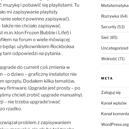
 muzykę i pobawić się playlistami. Tu
Metatematyka
ało mi zapisywanie playlisty
Rozrywka
(64)
ymanie
select
powinno zapisywać).
 także nie chciało zapisywać.
Security
(53)
m.in. klon Frozen Bubble i Life!) i
Sieć
(85)
afiłem na forum o wiele mówiącej
óre będąc użytkownikiem Rockboksa
Uncategorized
y tam odpowiedzi na pytania.
Wolność
(71)
pgrade do current coś zmienia w
m – o dziwo – graficzny instalator nie
META
m sprzętu. Dodałem kilka tematów,
wy firmware. Upgrade jest prosty – po
Zaloguj się
yśmy chcieli zrobić upgrade manualny).
ji – nie trzeba upgrade’ować
Kanał wpisów
zo rzadko.
Kanał komenta
rozwiązał problem z zapisywaniem
WordPress.org