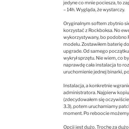
jedyne co mnie pociesza, to z
– 14h. Wygląda, że wystarczy.
Oryginalnym softem zbytnio się
korzystać z Rockboksa. No ewe
wykorzystywany, bo podobno 
modelu. Zostawiłem baterię do
upgrade. Od samego początku b
wykrył sprzętu. Nie wiem, co by
naprawdę cała instalacja to r
uruchomienie jednej binarki, 
Instalacja, a konkretnie wgra
administratora. Najpierw kop
(zdecydowałem się oczywiście na
3.3), potem uruchamiamy patc
moment. Po reboocie możemy p
Opcji jest dużo. Trochę za dużo