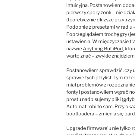
intuicyjna. Postanowiłem dodać
pierwszy spory zonk – nie dział
(teoretycznie dłuższe przytrz
Podobnie z presetami w radiu –
Poprzeglądałem trochę gry (jest 
ustawienia. W międzyczasie tr
nazwie
Anything But iPod
, kt
warto znać – zwykle znajdziem
Postanowiłem sprawdzić, czy u
sprawie tych playlist. Tym raze
miał problemów z rozpoznanie
fonty i postanowiłem wgrać no
prostu nadpisujemy pliki (gdyb
Automat robi to sam. Przy okaz
bootloadera – zmienia się bard
Upgrade firmware’u nie tylko 