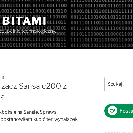
 BITAMI
iezupełnie technologiczny.
IE
Szukaj:
rzacz Sansa c200 z
a.
ckboksie na Sansie
. Sprawa
e postanowiłem kupić ten wynalazek.