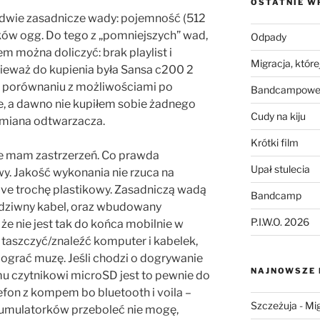
OSTATNIE W
 dwie zasadnicze wady: pojemność (512
ków ogg. Do tego z „pomniejszych” wad,
Odpady
m można doliczyć: brak playlist i
Migracja, której
nieważ do kupienia była Sansa c200 2
 w porównaniu z możliwościami po
Bandcampowe 
ze, a dawno nie kupiłem sobie żadnego
Cudy na kiju
ymiana odtwarzacza.
Krótki film
e mam zastrzerzeń. Co prawda
Upał stulecia
wy. Jakość wykonania nie rzuca na
ive trochę plastikowy. Zasadniczą wadą
Bandcamp
, dziwny kabel, oraz wbudowany
P.I.W.O. 2026
że nie jest tak do końca mobilnie w
 taszczyć/znaleźć komputer i kabelek,
ograć muzę. Jeśli chodzi o dogrywanie
NAJNOWSZE
u czytnikowi microSD jest to pewnie do
lefon z kompem bo bluetooth i voila –
Szczeżuja
-
Mig
umulatorków przeboleć nie mogę,