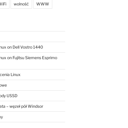
iFi
wolność
WWW
ux on Dell Vostro 1440
ux on Fujitsu Siemens Esprimo
cenia Linux
sowe
kody USSD
ta – węzeł pół Windsor
my