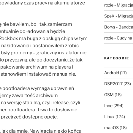
apowiadany czas pracy na akumulatorze
rozie
-
Migracja,
SpeX
-
Migracja
 nie bawiłem, bo i tak zamierzam
Borys
-
Bandca
ntualnie do ładowania będzie
rozie
-
Cudy na 
Rockbox ma buga z obsługą chipa w tym
 naładowania i postanowiłem zrobić
yły problemy – graficzny instalator nie
KATEGORIE
ło przyczyną, ale po doczytaniu, że tak
ozpakowanie archiwum na playera i
Android
(17)
postanowiłem instalować manualnie.
DSP2017
(23)
nie bootloadera wymaga uprawnień
GSM
(18)
iujemy zawartość archiwum
 wersję stabilną, czyli release, czyli
Inne
(294)
her bootloadera. Trwa to dosłownie
rzejrzeć dostępne opcje.
Linux
(174)
macOS
(18)
, jak dla mnie. Nawigacja nie do końca