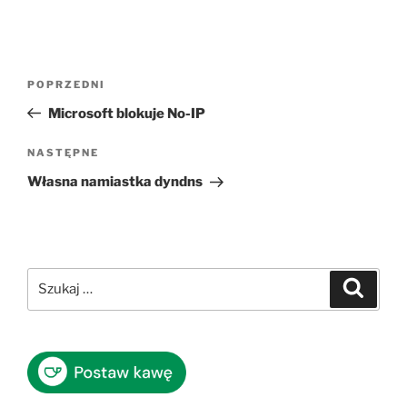
Nawigacja
Poprzedni
POPRZEDNI
wpisu
wpis
Microsoft blokuje No-IP
Następny
NASTĘPNE
wpis
Własna namiastka dyndns
Szukaj:
Szukaj