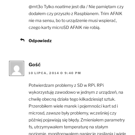
@mt3o Tylko
noatime
jest dla / Nie pamiętam czy
dodałem czy przyszło z Raspbianem. Trim AFAIK
nie ma sensu, bo to urządzenie musi wspierać,
czego karty microSD AFAIK nie robią.
Odpowiedz
Gość
10 LIPCA, 2014 O 9:40 PM
Potwierdzam problemy z SD w RPi. RPi
wykorzystuję zawodowo w jednym z urządzeń, na
chwilę obecną działa tego kilkadziesiąt sztuk.
Przerobiłem wiele marek i pojemności kart sd i
microsd, zawsze były problemy, wcześniej czy
później pojawiają się błędy. Zmieniałem parametry
fs, utrzymywałem temperaturę na stałym
poziomie, monitorowałem napięcie zasilania i wiele