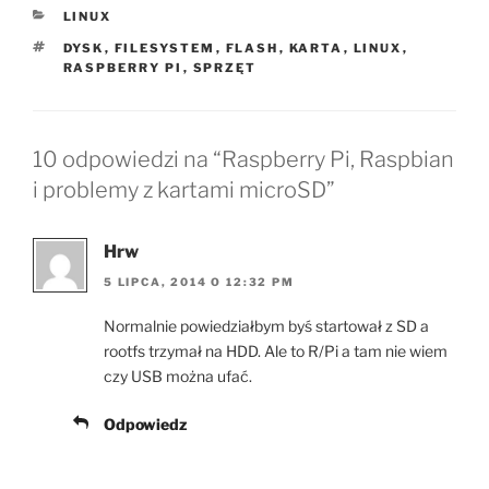
KATEGORIE
LINUX
TAGI
DYSK
,
FILESYSTEM
,
FLASH
,
KARTA
,
LINUX
,
RASPBERRY PI
,
SPRZĘT
10 odpowiedzi na “Raspberry Pi, Raspbian
i problemy z kartami microSD”
Hrw
5 LIPCA, 2014 O 12:32 PM
Normalnie powiedziałbym byś startował z SD a
rootfs trzymał na HDD. Ale to R/Pi a tam nie wiem
czy USB można ufać.
Odpowiedz