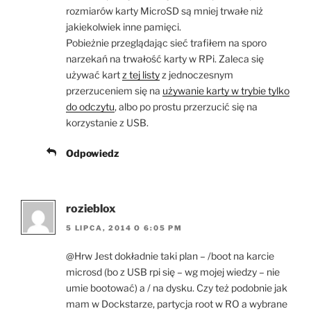
rozmiarów karty MicroSD są mniej trwałe niż
jakiekolwiek inne pamięci.
Pobieżnie przeglądając sieć trafiłem na sporo
narzekań na trwałość karty w RPi. Zaleca się
używać kart
z tej listy
z jednoczesnym
przerzuceniem się na
używanie karty w trybie tylko
do odczytu
, albo po prostu przerzucić się na
korzystanie z USB.
Odpowiedz
rozieblox
5 LIPCA, 2014 O 6:05 PM
@Hrw Jest dokładnie taki plan – /boot na karcie
microsd (bo z USB rpi się – wg mojej wiedzy – nie
umie bootować) a / na dysku. Czy też podobnie jak
mam w Dockstarze, partycja root w RO a wybrane