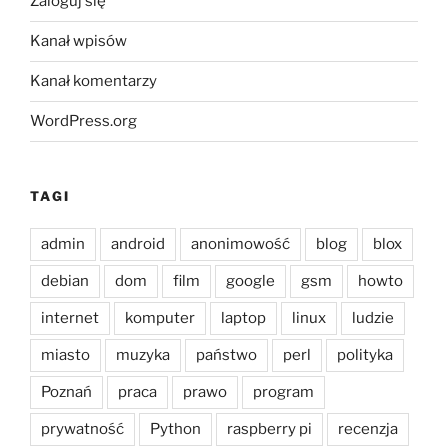
Zaloguj się
Kanał wpisów
Kanał komentarzy
WordPress.org
TAGI
admin
android
anonimowość
blog
blox
debian
dom
film
google
gsm
howto
internet
komputer
laptop
linux
ludzie
miasto
muzyka
państwo
perl
polityka
Poznań
praca
prawo
program
prywatność
Python
raspberry pi
recenzja