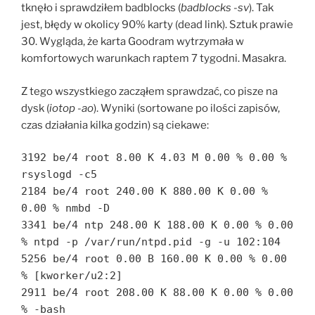
tknęło i sprawdziłem badblocks (
badblocks -sv
). Tak
jest, błędy w okolicy 90% karty (dead link). Sztuk prawie
30. Wygląda, że karta Goodram wytrzymała w
komfortowych warunkach raptem 7 tygodni. Masakra.
Z tego wszystkiego zacząłem sprawdzać, co pisze na
dysk (
iotop -ao
). Wyniki (sortowane po ilości zapisów,
czas działania kilka godzin) są ciekawe:
3192 be/4 root 8.00 K 4.03 M 0.00 % 0.00 %
rsyslogd -c5
2184 be/4 root 240.00 K 880.00 K 0.00 %
0.00 % nmbd -D
3341 be/4 ntp 248.00 K 188.00 K 0.00 % 0.00
% ntpd -p /var/run/ntpd.pid -g -u 102:104
5256 be/4 root 0.00 B 160.00 K 0.00 % 0.00
% [kworker/u2:2]
2911 be/4 root 208.00 K 88.00 K 0.00 % 0.00
% -bash