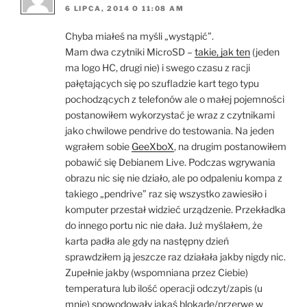
6 LIPCA, 2014 O 11:08 AM
Chyba miałeś na myśli „wystąpić”.
Mam dwa czytniki MicroSD –
takie, jak ten
(jeden
ma logo HC, drugi nie) i swego czasu z racji
pałętających się po szufladzie kart tego typu
pochodzących z telefonów ale o małej pojemności
postanowiłem wykorzystać je wraz z czytnikami
jako chwilowe pendrive do testowania. Na jeden
wgrałem sobie
GeeXboX
, na drugim postanowiłem
pobawić się Debianem Live. Podczas wgrywania
obrazu nic się nie działo, ale po odpaleniu kompa z
takiego „pendrive” raz się wszystko zawiesiło i
komputer przestał widzieć urządzenie. Przekładka
do innego portu nic nie dała. Już myślałem, że
karta padła ale gdy na następny dzień
sprawdziłem ją jeszcze raz działała jakby nigdy nic.
Zupełnie jakby (wspomniana przez Ciebie)
temperatura lub ilość operacji odczyt/zapis (u
mnie) spowodowały jakąś blokadę/przerwę w