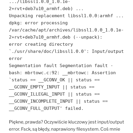
.../libssl1.0.0_1.0.1e-
2+rvt+deb7u10_armhf.deb) ...
Unpacking replacement libssl1.0.0:armhf ...
dpkg: error processing
/var/cache/apt/archives/libssl1.0.0_1.0.1e-
2+rvt+deb7u10_armhf.deb (--unpack):
error creating directory
`./usr/share/doc/libssl1.0.0': Input/output
error
Segmentation fault Segmentation fault -
bash: mbrtowc.c:92: __mbrtowc: Assertion
`status == __GCONV_OK || status ==
__GCONV_EMPTY_INPUT || status ==
__GCONV_ILLEGAL_INPUT || status ==
__GCONV_INCOMPLETE_INPUT || status ==
__GCONV_FULL_OUTPUT' failed.
Piękne, prawda? Oczywiście kluczowy jest input/output
error. Fsck, są błędy, naprawiony filesystem. Coś mnie