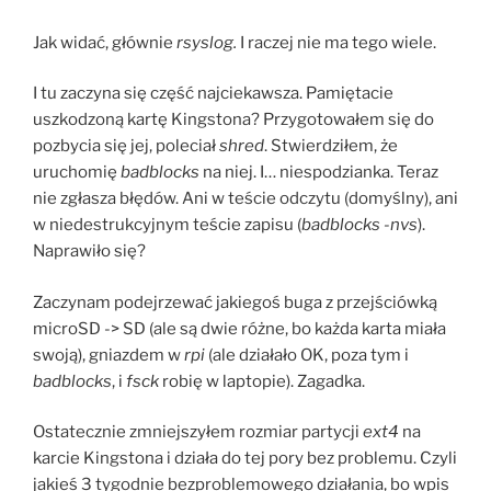
Jak widać, głównie
rsyslog.
I raczej nie ma tego wiele.
I tu zaczyna się część najciekawsza. Pamiętacie
uszkodzoną kartę Kingstona? Przygotowałem się do
pozbycia się jej, poleciał
shred
. Stwierdziłem, że
uruchomię
badblocks
na niej. I… niespodzianka. Teraz
nie zgłasza błędów. Ani w teście odczytu (domyślny), ani
w niedestrukcyjnym teście zapisu (
badblocks -nvs
).
Naprawiło się?
Zaczynam podejrzewać jakiegoś buga z przejściówką
microSD -> SD (ale są dwie różne, bo każda karta miała
swoją), gniazdem w
rpi
(ale działało OK, poza tym i
badblocks
, i
fsck
robię w laptopie). Zagadka.
Ostatecznie zmniejszyłem rozmiar partycji
ext4
na
karcie Kingstona i działa do tej pory bez problemu. Czyli
jakieś 3 tygodnie bezproblemowego działania, bo wpis