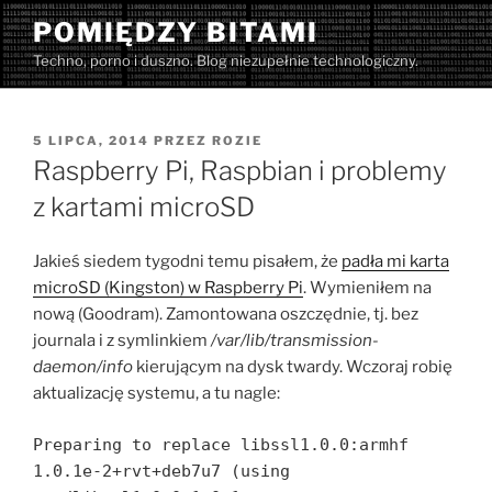
Przejdź
POMIĘDZY BITAMI
do
Techno, porno i duszno. Blog niezupełnie technologiczny.
treści
OPUBLIKOWANE
5 LIPCA, 2014
PRZEZ
ROZIE
W
Raspberry Pi, Raspbian i problemy
z kartami microSD
Jakieś siedem tygodni temu pisałem, że
padła mi karta
microSD (Kingston) w Raspberry Pi
. Wymieniłem na
nową (Goodram). Zamontowana oszczędnie, tj. bez
journala i z symlinkiem
/var/lib/transmission-
daemon/info
kierującym na dysk twardy. Wczoraj robię
aktualizację systemu, a tu nagle:
Preparing to replace libssl1.0.0:armhf
1.0.1e-2+rvt+deb7u7 (using