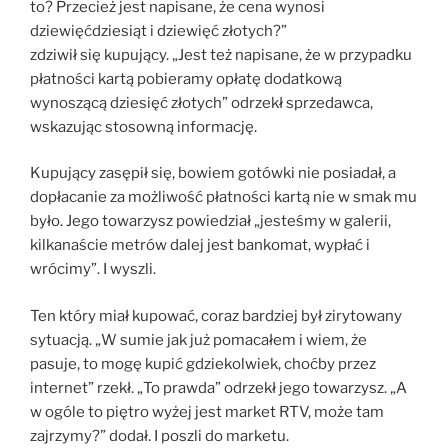
to? Przecież jest napisane, że cena wynosi
dziewięćdziesiąt i dziewięć złotych?”
zdziwił się kupujący. „Jest też napisane, że w przypadku
płatności kartą pobieramy opłatę dodatkową
wynoszącą dziesięć złotych” odrzekł sprzedawca,
wskazując stosowną informację.
Kupujący zasępił się, bowiem gotówki nie posiadał, a
dopłacanie za możliwość płatności kartą nie w smak mu
było. Jego towarzysz powiedział „jesteśmy w galerii,
kilkanaście metrów dalej jest bankomat, wypłać i
wrócimy”. I wyszli.
Ten który miał kupować, coraz bardziej był zirytowany
sytuacją. „W sumie jak już pomacałem i wiem, że
pasuje, to mogę kupić gdziekolwiek, choćby przez
internet” rzekł. „To prawda” odrzekł jego towarzysz. „A
w ogóle to piętro wyżej jest market RTV, może tam
zajrzymy?” dodał. I poszli do marketu.