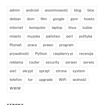
admin
android
anonimowość
blog
blox
debian
dom
film
google
gsm
howto
internet
komputer
laptop
linux
ludzie
miasto
muzyka
państwo
perl
polityka
Poznań
praca
prawo
program
prywatność
Python
raspberry pi
recenzja
reklama
router
security
serwer
serwis
sieć
skrypt
sprzęt
strona
system
telefon
tor
upgrade
WiFi
wolność
WWW
STRONY