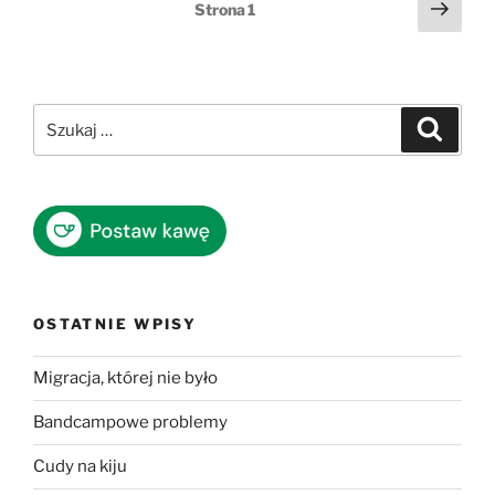
Stronicowanie
Nast
Strona
1
stro
wpisów
Szukaj:
Szukaj
OSTATNIE WPISY
Migracja, której nie było
Bandcampowe problemy
Cudy na kiju