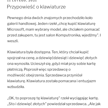
OPUBLIKOWANE
11 LUTEGO, 2021
W
Przypowieść o klawiaturze
Pewnego dnia dwóch znajomych przechodziło koło
galerii handlowej. Jeden rzekł „chcę kupić klawiaturę
Microsoft, mam wybrany model, ale chciałem pomacać
przed zakupem, tu jest salon Komputronika, wjedźmy”. I
weszli.
Klawiatura była dostępna. Ten, który chciał kupić
spojrzał na cenę, a dziewięćdziesiąt i dziewięć złotych
ona wynosiła. Ucieszył się, gdyż miał przy sobie kartę
płatniczą. Poprosił więc sprzedawcę o
możliwość obejrzenia. Sprzedawca przyniósł
klawiaturę. Klawiatura została pomacana i entuzjazm
wzbudziła.
„OK, to poproszę tę klawiaturę” rzekł wyciągając kartę.
„Sto i dziewięć złotych” powiedział sprzedawca. „Ale jak