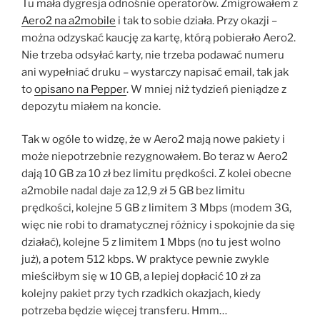
Tu mała dygresja odnośnie operatorów. Zmigrowałem z
Aero2 na a2mobile
i tak to sobie działa. Przy okazji –
można odzyskać kaucję za kartę, którą pobierało Aero2.
Nie trzeba odsyłać karty, nie trzeba podawać numeru
ani wypełniać druku – wystarczy napisać email, tak jak
to
opisano na Pepper
. W mniej niż tydzień pieniądze z
depozytu miałem na koncie.
Tak w ogóle to widzę, że w Aero2 mają nowe pakiety i
może niepotrzebnie rezygnowałem. Bo teraz w Aero2
dają 10 GB za 10 zł bez limitu prędkości. Z kolei obecne
a2mobile nadal daje za 12,9 zł 5 GB bez limitu
prędkości, kolejne 5 GB z limitem 3 Mbps (modem 3G,
więc nie robi to dramatycznej różnicy i spokojnie da się
działać), kolejne 5 z limitem 1 Mbps (no tu jest wolno
już), a potem 512 kbps. W praktyce pewnie zwykle
mieściłbym się w 10 GB, a lepiej dopłacić 10 zł za
kolejny pakiet przy tych rzadkich okazjach, kiedy
potrzeba będzie więcej transferu. Hmm…