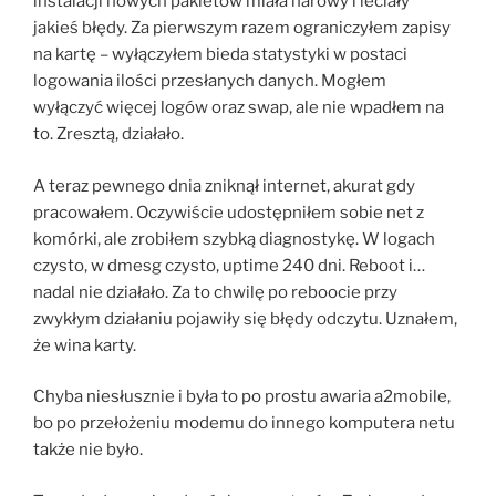
instalacji nowych pakietów miała narowy i leciały
jakieś błędy. Za pierwszym razem ograniczyłem zapisy
na kartę – wyłączyłem bieda statystyki w postaci
logowania ilości przesłanych danych. Mogłem
wyłączyć więcej logów oraz swap, ale nie wpadłem na
to. Zresztą, działało.
A teraz pewnego dnia zniknął internet, akurat gdy
pracowałem. Oczywiście udostępniłem sobie net z
komórki, ale zrobiłem szybką diagnostykę. W logach
czysto, w dmesg czysto, uptime 240 dni. Reboot i…
nadal nie działało. Za to chwilę po reboocie przy
zwykłym działaniu pojawiły się błędy odczytu. Uznałem,
że wina karty.
Chyba niesłusznie i była to po prostu awaria a2mobile,
bo po przełożeniu modemu do innego komputera netu
także nie było.