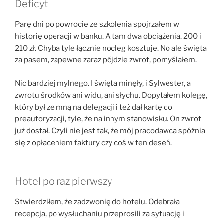
Deficyt
Parę dni po powrocie ze szkolenia spojrzałem w
historię operacji w banku. A tam dwa obciążenia. 200 i
210 zł. Chyba tyle łącznie nocleg kosztuje. No ale święta
za pasem, zapewne zaraz pójdzie zwrot, pomyślałem.
Nic bardziej mylnego. I święta minęły, i Sylwester, a
zwrotu środków ani widu, ani słychu. Dopytałem kolegę,
który był ze mną na delegacji i też dał kartę do
preautoryzacji, tyle, że na innym stanowisku. On zwrot
już dostał. Czyli nie jest tak, że mój pracodawca spóźnia
się z opłaceniem faktury czy coś w ten deseń.
Hotel po raz pierwszy
Stwierdziłem, że zadzwonię do hotelu. Odebrała
recepcja, po wysłuchaniu przeprosili za sytuację i