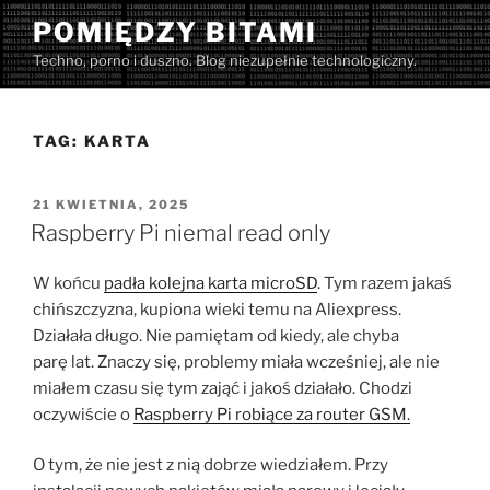
Przejdź
POMIĘDZY BITAMI
do
Techno, porno i duszno. Blog niezupełnie technologiczny.
treści
TAG:
KARTA
OPUBLIKOWANE
21 KWIETNIA, 2025
W
Raspberry Pi niemal read only
W końcu
padła kolejna karta microSD
. Tym razem jakaś
chińszczyzna, kupiona wieki temu na Aliexpress.
Działała długo. Nie pamiętam od kiedy, ale chyba
parę lat. Znaczy się, problemy miała wcześniej, ale nie
miałem czasu się tym zająć i jakoś działało. Chodzi
oczywiście o
Raspberry Pi robiące za router GSM.
O tym, że nie jest z nią dobrze wiedziałem. Przy