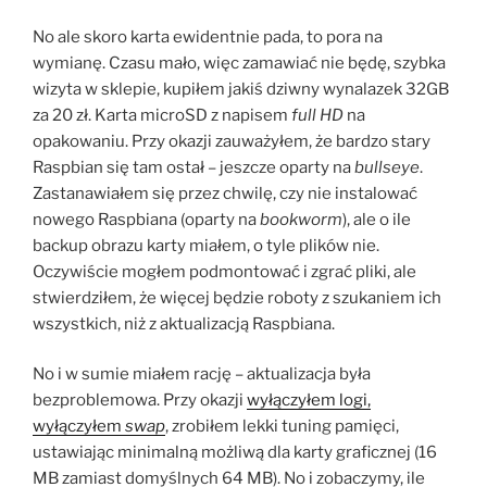
No ale skoro karta ewidentnie pada, to pora na
wymianę. Czasu mało, więc zamawiać nie będę, szybka
wizyta w sklepie, kupiłem jakiś dziwny wynalazek 32GB
za 20 zł. Karta microSD z napisem
full HD
na
opakowaniu. Przy okazji zauważyłem, że bardzo stary
Raspbian się tam ostał – jeszcze oparty na
bullseye
.
Zastanawiałem się przez chwilę, czy nie instalować
nowego Raspbiana (oparty na
bookworm
), ale o ile
backup obrazu karty miałem, o tyle plików nie.
Oczywiście mogłem podmontować i zgrać pliki, ale
stwierdziłem, że więcej będzie roboty z szukaniem ich
wszystkich, niż z aktualizacją Raspbiana.
No i w sumie miałem rację – aktualizacja była
bezproblemowa. Przy okazji
wyłączyłem logi,
wyłączyłem
swap
, zrobiłem lekki tuning pamięci,
ustawiając minimalną możliwą dla karty graficznej (16
MB zamiast domyślnych 64 MB). No i zobaczymy, ile