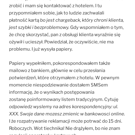
zrobić i mam się kontaktować z hotelem. I tu
przypomniałem sobie, jak to ludzie zachwalali
płatność kartą
bo jest chargeback, który chroni klienta,
jest szybki i bezproblemowy.
Gdy wspomniałem o tym,
że chcę skorzystać, pan z obsługi klienta wyraźnie się
ożywił i ucieszył. Powiedział, że oczywiście, nie ma
problemu. I już wysyła papiery.
Papiery wypełniłem, pokorespondowałem także
mailowo z bankiem, głównie w celu przesłania
potwierdzeń
, które otrzymałem z hotelu. W pewnym
momencie niespodziewanie dostałem SMSem
informację, że o wynikach postępowania
zostanę poinformowany listem tradycyjnym. Cytuję
odpowiedz wyslemy na adres korespondencyjny: ul.
XXX. Swoje dane mozesz zmienic w bankowosci online.
I że rozpatrywanie reklamacji może potrwać do 15 dni.
Roboczych. Wot tiechnika! Nie drążyłem, bo nie znam