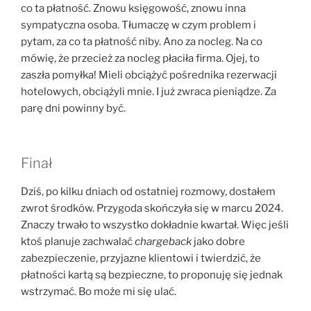
co ta płatność. Znowu księgowość, znowu inna
sympatyczna osoba. Tłumaczę w czym problem i
pytam, za co ta płatność niby. Ano za nocleg. Na co
mówię, że przecież za nocleg płaciła firma. Ojej, to
zaszła pomyłka! Mieli obciążyć pośrednika rezerwacji
hotelowych, obciążyli mnie. I już zwraca pieniądze. Za
parę dni powinny być.
Finał
Dziś, po kilku dniach od ostatniej rozmowy, dostałem
zwrot środków. Przygoda skończyła się w marcu 2024.
Znaczy trwało to wszystko dokładnie kwartał. Więc jeśli
ktoś planuje zachwalać
chargeback
jako dobre
zabezpieczenie, przyjazne klientowi i twierdzić, że
płatności kartą są bezpieczne, to proponuję się jednak
wstrzymać. Bo może mi się ulać.