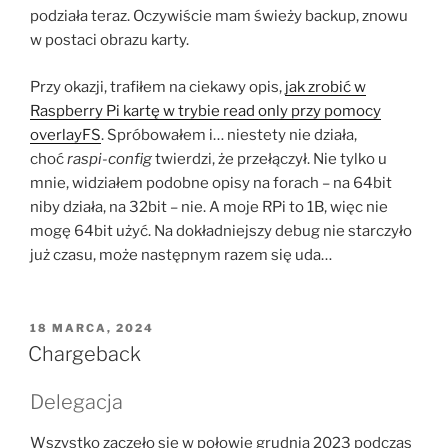
podziała teraz. Oczywiście mam świeży backup, znowu
w postaci obrazu karty.
Przy okazji, trafiłem na ciekawy opis,
jak zrobić w
Raspberry Pi kartę w trybie read only przy pomocy
overlayFS
. Spróbowałem i… niestety nie działa,
choć
raspi-config
twierdzi, że przełączył. Nie tylko u
mnie, widziałem podobne opisy na forach – na 64bit
niby działa, na 32bit – nie. A moje RPi to 1B, więc nie
mogę 64bit użyć. Na dokładniejszy debug nie starczyło
już czasu, może następnym razem się uda…
OPUBLIKOWANE
18 MARCA, 2024
W
Chargeback
Delegacja
Wszystko zaczęło się w połowie grudnia 2023 podczas