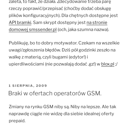
zaleta, to fakt, że działa. Zdecydowanie trzeba parę
rzeczy poprawić/przepisać (choćby dodać obsługę
plików konfiguracyjnych). Dla chętnych dostępne jest
API bramki
. Sam skrypt dostępny jest
na stronie
domowej smssender.pl
(och, jaka szumna nazwa).
Publikuję, bo to dobry motywator. Czekam na wszelkie
uwagi/zgłoszenia błędów. Dziś pół godzinki zeszło na
walkę z materią, czyli bugami (edytor!) i
upierdliwościami (nie pozwalają dodać .gz!) w
blox.pl
;/
OPUBLIKOWANE
1 SIERPNIA, 2009
W
Braki w ofertach operatorów GSM.
Zmiany na rynku GSM niby są. Niby na lepsze. Ale tak
naprawdę ciągle nie widzę dla siebie idealnej oferty
prepaid.