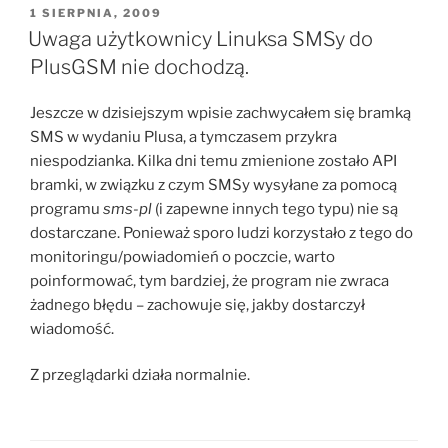
OPUBLIKOWANE
1 SIERPNIA, 2009
W
Uwaga użytkownicy Linuksa SMSy do
PlusGSM nie dochodzą.
Jeszcze w dzisiejszym wpisie zachwycałem się bramką
SMS w wydaniu Plusa, a tymczasem przykra
niespodzianka. Kilka dni temu zmienione zostało API
bramki, w związku z czym SMSy wysyłane za pomocą
programu
sms-pl
(i zapewne innych tego typu) nie są
dostarczane. Ponieważ sporo ludzi korzystało z tego do
monitoringu/powiadomień o poczcie, warto
poinformować, tym bardziej, że program nie zwraca
żadnego błędu – zachowuje się, jakby dostarczył
wiadomość.
Z przeglądarki działa normalnie.