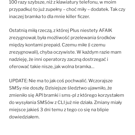
100 razy szybsze, niż z klawiatury telefonu, w moim
przypadku) to już zupełny – choć miły – dodatek. Tak czy
inaczej bramka to dla mnie killer ficzer.
Ostatnią miłą rzeczą, z której Plus niestety AFAIK
zrezygnował, była możliwość przelewania środków
między kontami prepaid. Czemu miłe (i czemu
zrezygnowali), chyba oczywiste. W każdym razie mam
nadzieję, że inni operatorzy zaczną dostrzegać i
oferować takie nisze, jak wolna bramka…
UPDATE: Nie ma to jak coś pochwalić. Wczorajsze
SMSy nie doszły. Dzisiejsze śledztwo ujawniło, że
zmieniło się API bramki i sms-pl z którego korzystałem
do wysyłania SMSów z CLI już nie działa. Zmiany miały
miejsce jakieś 3 dni temu z tego co się na blipie
dowiedziałem.