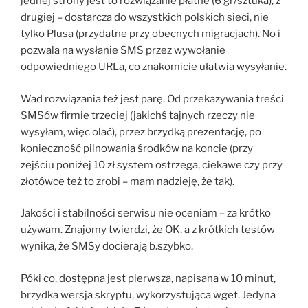
jednej strony jest to rozwiązanie płatne (6 gr/sztuka), z
drugiej – dostarcza do wszystkich polskich sieci, nie
tylko Plusa (przydatne przy obecnych migracjach). No i
pozwala na wysłanie SMS przez wywołanie
odpowiedniego URLa, co znakomicie ułatwia wysyłanie.
Wad rozwiązania też jest parę. Od przekazywania treści
SMSów firmie trzeciej (jakichś tajnych rzeczy nie
wysyłam, więc olać), przez brzydką prezentację, po
konieczność pilnowania środków na koncie (przy
zejściu poniżej 10 zł system ostrzega, ciekawe czy przy
złotówce też to zrobi – mam nadzieję, że tak).
Jakości i stabilności serwisu nie oceniam – za krótko
używam. Znajomy twierdzi, że OK, a z krótkich testów
wynika, że SMSy docierają b.szybko.
Póki co, dostępna jest pierwsza, napisana w 10 minut,
brzydka wersja skryptu, wykorzystująca wget. Jedyna