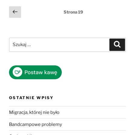
Stronicowanie
Poprzednia
Strona
19
strona
wpisów
Szukaj:
Szukaj
OSTATNIE WPISY
Migracja, której nie było
Bandcampowe problemy