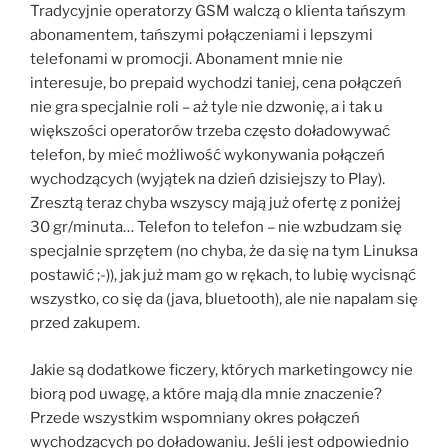
Tradycyjnie operatorzy GSM walczą o klienta tańszym
abonamentem, tańszymi połączeniami i lepszymi
telefonami w promocji. Abonament mnie nie
interesuje, bo prepaid wychodzi taniej, cena połączeń
nie gra specjalnie roli – aż tyle nie dzwonię, a i tak u
większości operatorów trzeba często doładowywać
telefon, by mieć możliwość wykonywania połączeń
wychodzących (wyjątek na dzień dzisiejszy to Play).
Zresztą teraz chyba wszyscy mają już ofertę z poniżej
30 gr/minuta… Telefon to telefon – nie wzbudzam się
specjalnie sprzętem (no chyba, że da się na tym Linuksa
postawić ;-)), jak już mam go w rękach, to lubię wycisnąć
wszystko, co się da (java, bluetooth), ale nie napalam się
przed zakupem.
Jakie są dodatkowe ficzery, których marketingowcy nie
biorą pod uwagę, a które mają dla mnie znaczenie?
Przede wszystkim wspomniany okres połączeń
wychodzących po doładowaniu. Jeśli jest odpowiednio