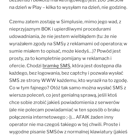
bezsensu i bełkotu marketingowego jest 100 SMSów
na dzień w Play – kilka to wysyłam na dzień, nie godzinę.
Czemu zatem zostaję w Simplusie, mimo jego wad, z
nieprzyjaznym BOK i upierdliwymi procedurami
udowadniania, że nie jestem wielbłądem (tu: że nie
wyrażałem zgody na SMSy z reklamami od operatora; w
sumie miałem to opisać, może kiedyś…)? Powód jest
prosty, za to kompletnie pomijany w reklamach i
ofercie. Chodzi
bramkę SMS
, która jest dostępna dla
każdego, bez logowania, bez captchy i pozwala wysłać
SMS ze strony WWW każdemu, kto wyraził na to zgodę.
Co w tym fajnego? Otóż tak samo można wysłać SMS z
wiersza poleceń, co jest genialną sprawą, jeśli ktoś
chce sobie zrobić jakieś powiadomienia z serwerów
(ale nie polecam powiadamiać w ten sposób o braku
połączenia internetowego ;-))… AFAIK żaden inny
operator nie ma czegoś takiego w tej chwili. Proste i
wygodne pisanie SMSów z normalnej klawiatury (jakieś