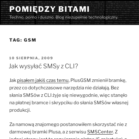
Przejdź
POMIĘDZY BITAMI
do
Techno, porno i duszno. Blog niezupełnie technologiczny.
treści
TAG:
GSM
OPUBLIKOWANE
10 SIERPNIA, 2009
W
Jak wysyłać SMSy z CLI?
Jak
pisałem jakiś czas temu
, PlusGSM zmienił bramkę,
przez co dotychczasowe narzędzia nie działają. Bez
słania SMSów z CLI żyje się niewygodnie, więc stanęło
na płatnej bramce i skrypciku do słania SMSów własnej
produkcji.
Za namową znajomego postanowiłem skorzystać nie z
darmowej bramki Plusa, a z serwisu
SMSCenter
. Z