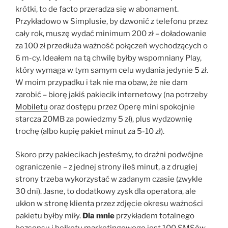
krótki, to de facto przeradza się w abonament.
Przykładowo w Simplusie, by dzwonić z telefonu przez
cały rok, muszę wydać minimum 200 zł – doładowanie
za 100 zł przedłuża ważność połączeń wychodzących o
6 m-cy. Ideałem na tą chwilę byłby wspomniany Play,
który wymaga w tym samym celu wydania jedynie 5 zł.
W moim przypadku i tak nie ma obaw, że nie dam
zarobić – biorę jakiś pakiecik internetowy (na potrzeby
Mobiletu
oraz dostępu przez Operę mini spokojnie
starcza 20MB za powiedzmy 5 zł), plus wydzownię
trochę (albo kupię pakiet minut za 5-10 zł).
Skoro przy pakiecikach jesteśmy, to drażni podwójne
ograniczenie – z jednej strony ileś minut, a z drugiej
strony trzeba wykorzystać w zadanym czasie (zwykle
30 dni). Jasne, to dodatkowy zysk dla operatora, ale
ukłon w stronę klienta przez zdjęcie okresu ważności
pakietu byłby miły.
Dla mnie
przykładem totalnego