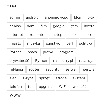
TAGI
admin
android
anonimowość
blog
blox
debian
dom
film
google
gsm
howto
internet
komputer
laptop
linux
ludzie
miasto
muzyka
państwo
perl
polityka
Poznań
praca
prawo
program
prywatność
Python
raspberry pi
recenzja
reklama
router
security
serwer
serwis
sieć
skrypt
sprzęt
strona
system
telefon
tor
upgrade
WiFi
wolność
WWW