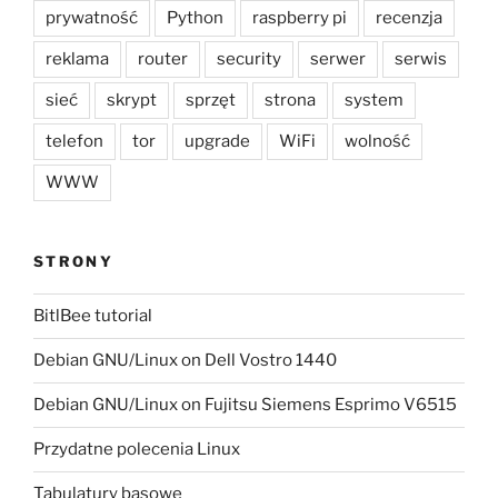
prywatność
Python
raspberry pi
recenzja
reklama
router
security
serwer
serwis
sieć
skrypt
sprzęt
strona
system
telefon
tor
upgrade
WiFi
wolność
WWW
STRONY
BitlBee tutorial
Debian GNU/Linux on Dell Vostro 1440
Debian GNU/Linux on Fujitsu Siemens Esprimo V6515
Przydatne polecenia Linux
Tabulatury basowe