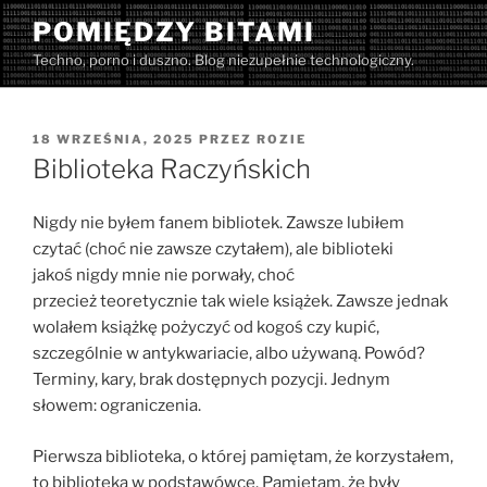
Przejdź
POMIĘDZY BITAMI
do
Techno, porno i duszno. Blog niezupełnie technologiczny.
treści
OPUBLIKOWANE
18 WRZEŚNIA, 2025
PRZEZ
ROZIE
W
Biblioteka Raczyńskich
Nigdy nie byłem fanem bibliotek. Zawsze lubiłem
czytać (choć nie zawsze czytałem), ale biblioteki
jakoś nigdy mnie nie porwały, choć
przecież teoretycznie tak wiele książek. Zawsze jednak
wolałem książkę pożyczyć od kogoś czy kupić,
szczególnie w antykwariacie, albo używaną. Powód?
Terminy, kary, brak dostępnych pozycji. Jednym
słowem: ograniczenia.
Pierwsza biblioteka, o której pamiętam, że korzystałem,
to biblioteka w podstawówce. Pamiętam, że były