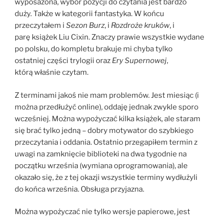
wyposażona, wybór pozycji do czytania jest bardzo
duży. Także w kategorii fantastyka. W końcu
przeczytałem i
Sezon Burz
, i
Rozdroże kruków
, i
parę książek Liu Cixin. Znaczy prawie wszystkie wydane
po polsku, do kompletu brakuje mi chyba tylko
ostatniej części trylogii oraz
Ery Supernowej
,
którą właśnie czytam.
Z terminami jakoś nie mam problemów. Jest miesiąc (i
można przedłużyć online), oddaję jednak zwykle sporo
wcześniej. Można wypożyczać kilka książek, ale staram
się brać tylko jedną – dobry motywator do szybkiego
przeczytania i oddania. Ostatnio przegapiłem termin z
uwagi na zamknięcie biblioteki na dwa tygodnie na
początku września (wymiana oprogramowania), ale
okazało się, że z tej okazji wszystkie terminy wydłużyli
do końca września. Obsługa przyjazna.
Można wypożyczać nie tylko wersje papierowe, jest