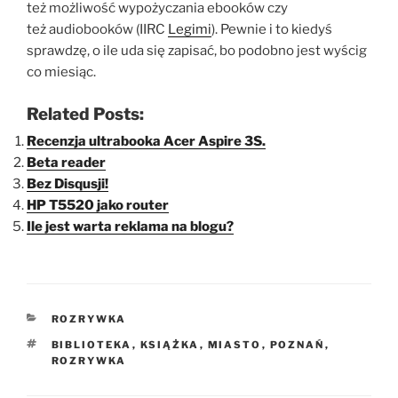
też możliwość wypożyczania ebooków czy
też audiobooków (IIRC
Legimi
). Pewnie i to kiedyś
sprawdzę, o ile uda się zapisać, bo podobno jest wyścig
co miesiąc.
Related Posts:
Recenzja ultrabooka Acer Aspire 3S.
Beta reader
Bez Disqusji!
HP T5520 jako router
Ile jest warta reklama na blogu?
KATEGORIE
ROZRYWKA
TAGI
BIBLIOTEKA
,
KSIĄŻKA
,
MIASTO
,
POZNAŃ
,
ROZRYWKA