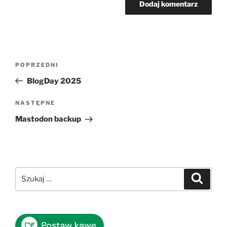
Nawigacja
Poprzedni
POPRZEDNI
wpisu
wpis
BlogDay 2025
Następny
NASTĘPNE
wpis
Mastodon backup
Szukaj:
Szukaj