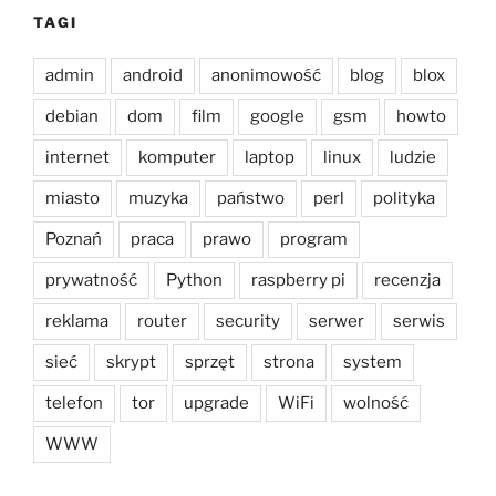
TAGI
admin
android
anonimowość
blog
blox
debian
dom
film
google
gsm
howto
internet
komputer
laptop
linux
ludzie
miasto
muzyka
państwo
perl
polityka
Poznań
praca
prawo
program
prywatność
Python
raspberry pi
recenzja
reklama
router
security
serwer
serwis
sieć
skrypt
sprzęt
strona
system
telefon
tor
upgrade
WiFi
wolność
WWW