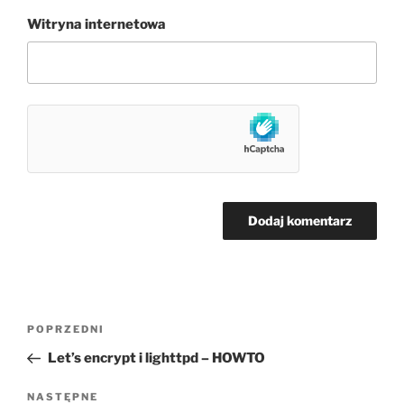
Witryna internetowa
Nawigacja
Poprzedni
POPRZEDNI
wpisu
wpis
Let’s encrypt i lighttpd – HOWTO
Następny
NASTĘPNE