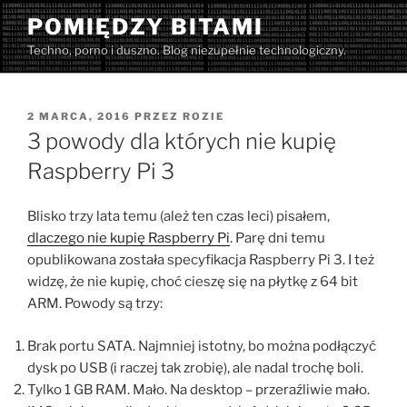
Przejdź
POMIĘDZY BITAMI
do
Techno, porno i duszno. Blog niezupełnie technologiczny.
treści
OPUBLIKOWANE
2 MARCA, 2016
PRZEZ
ROZIE
W
3 powody dla których nie kupię
Raspberry Pi 3
Blisko trzy lata temu (ależ ten czas leci) pisałem,
dlaczego nie kupię Raspberry Pi
. Parę dni temu
opublikowana została specyfikacja Raspberry Pi 3. I też
widzę, że nie kupię, choć cieszę się na płytkę z 64 bit
ARM. Powody są trzy:
Brak portu SATA. Najmniej istotny, bo można podłączyć
dysk po USB (i raczej tak zrobię), ale nadal trochę boli.
Tylko 1 GB RAM. Mało. Na desktop – przeraźliwie mało.