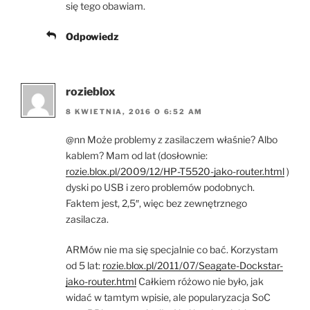
się tego obawiam.
Odpowiedz
rozieblox
8 KWIETNIA, 2016 O 6:52 AM
@nn Może problemy z zasilaczem właśnie? Albo
kablem? Mam od lat (dosłownie:
rozie.blox.pl/2009/12/HP-T5520-jako-router.html
)
dyski po USB i zero problemów podobnych.
Faktem jest, 2,5″, więc bez zewnętrznego
zasilacza.
ARMów nie ma się specjalnie co bać. Korzystam
od 5 lat:
rozie.blox.pl/2011/07/Seagate-Dockstar-
jako-router.html
Całkiem różowo nie było, jak
widać w tamtym wpisie, ale popularyzacja SoC