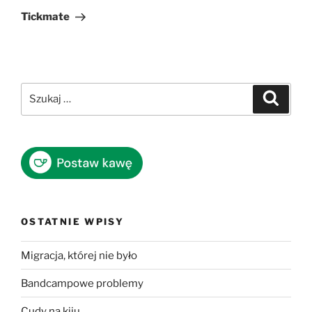
wpis
Tickmate
Szukaj:
Szukaj
OSTATNIE WPISY
Migracja, której nie było
Bandcampowe problemy
Cudy na kiju