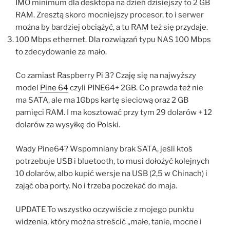
IMO minimum dla desktopa na dzień dzisiejszy to 2 GB
RAM. Zresztą skoro mocniejszy procesor, to i serwer
można by bardziej obciążyć, a tu RAM też się przydaje.
100 Mbps ethernet. Dla rozwiązań typu NAS 100 Mbps
to zdecydowanie za mało.
Co zamiast Raspberry Pi 3? Czaję się na najwyższy
model
Pine 64
czyli PINE64+ 2GB. Co prawda też nie
ma SATA, ale ma 1Gbps kartę sieciową oraz 2 GB
pamięci RAM. I ma kosztować przy tym 29 dolarów + 12
dolarów za wysyłkę do Polski.
Wady Pine64? Wspomniany brak SATA, jeśli ktoś
potrzebuje USB i bluetooth, to musi dołożyć kolejnych
10 dolarów, albo kupić wersje na USB (2,5 w Chinach) i
zająć oba porty. No i trzeba poczekać do maja.
UPDATE To wszystko oczywiście z mojego punktu
widzenia, który można streścić „małe, tanie, mocne i