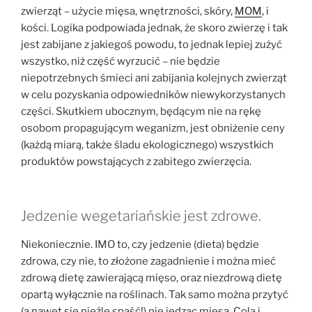
zwierząt – użycie mięsa, wnętrzności, skóry,
MOM
, i
kości. Logika podpowiada jednak, że skoro zwierzę i tak
jest zabijane z jakiegoś powodu, to jednak lepiej zużyć
wszystko, niż część wyrzucić – nie będzie
niepotrzebnych śmieci ani zabijania kolejnych zwierząt
w celu pozyskania odpowiedników niewykorzystanych
części. Skutkiem ubocznym, będącym nie na rękę
osobom propagującym weganizm, jest obniżenie ceny
(każdą miarą, także śladu ekologicznego) wszystkich
produktów powstających z zabitego zwierzęcia.
Jedzenie wegetariańskie jest zdrowe.
Niekoniecznie. IMO to, czy jedzenie (dieta) będzie
zdrowa, czy nie, to złożone zagadnienie i można mieć
zdrową dietę zawierającą mięso, oraz niezdrową dietę
opartą wyłącznie na roślinach. Tak samo można przytyć
(a nawet się nieźle spaść!) nie jedząc mięsa. Cola i