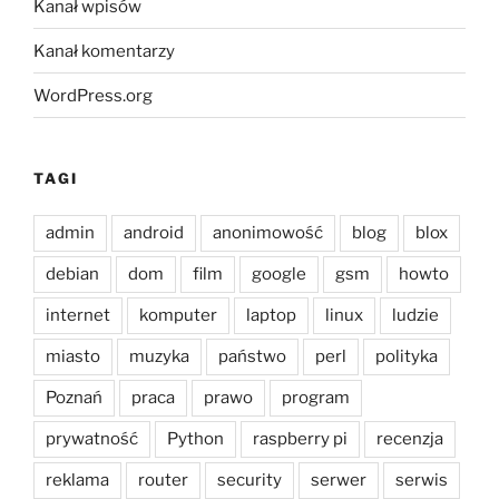
Kanał wpisów
Kanał komentarzy
WordPress.org
TAGI
admin
android
anonimowość
blog
blox
debian
dom
film
google
gsm
howto
internet
komputer
laptop
linux
ludzie
miasto
muzyka
państwo
perl
polityka
Poznań
praca
prawo
program
prywatność
Python
raspberry pi
recenzja
reklama
router
security
serwer
serwis