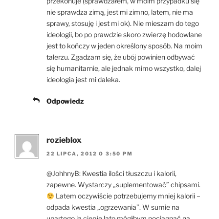
przekonuje (sprawdzałem, w moim przypadku się
nie sprawdza zimą, jest mi zimno, latem, nie ma
sprawy, stosuję i jest mi ok). Nie mieszam do tego
ideologii, bo po prawdzie skoro zwierzę hodowlane
jest to kończy w jeden określony sposób. Na moim
talerzu. Zgadzam się, że ubój powinien odbywać
się humanitarnie, ale jednak mimo wszystko, dalej
ideologia jest mi daleka.
Odpowiedz
rozieblox
22 LIPCA, 2012 O 3:50 PM
@JohhnyB: Kwestia ilości tłuszczu i kalorii,
zapewne. Wystarczy „suplementować” chipsami.
Latem oczywiście potrzebujemy mniej kalorii –
odpada kwestia „ogrzewania”. W sumie na
upartego ja ciepłe lato mógłbym pociągnąć na