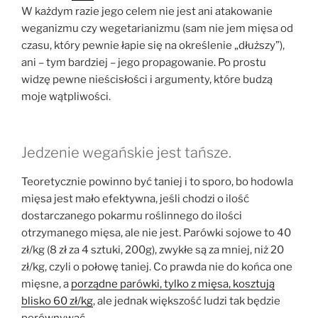
W każdym razie jego celem nie jest ani atakowanie
weganizmu czy wegetarianizmu (sam nie jem mięsa od
czasu, który pewnie łapie się na określenie „dłuższy”),
ani – tym bardziej – jego propagowanie. Po prostu
widzę pewne nieścisłości i argumenty, które budzą
moje wątpliwości.
Jedzenie wegańskie jest tańsze.
Teoretycznie powinno być taniej i to sporo, bo hodowla
mięsa jest mało efektywna, jeśli chodzi o ilość
dostarczanego pokarmu roślinnego do ilości
otrzymanego mięsa, ale nie jest. Parówki sojowe to 40
zł/kg (8 zł za 4 sztuki, 200g), zwykłe są za mniej, niż 20
zł/kg, czyli o połowę taniej. Co prawda nie do końca one
mięsne, a
porządne parówki, tylko z mięsa, kosztują
blisko 60 zł/kg
, ale jednak większość ludzi tak będzie
porównywać.