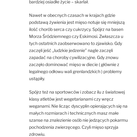
bardziej osiadłe życie – skarlał.
Nawet w obecnych czasach w krajach gdzie
podstawą żywienia jest mięso notuje się mniejszą
ilość chorób serca czy cukrzycy. Spójrz na basen
Morza Śródziemnego czy Eskimosi. Zwłaszcza u
tych ostatnich zaobserwowano to zjawisko. Gdy
zaczęli jeść „ludzkie jedzenie” nagle zaczęli
zapadać na choroby cywilizacyjne. Gdy znowu
zaczęło dominować mięso w diecie ( głównie z
legalnego odłowu wali grenlandzkich ) problemy
ustąpiły.
Spójrz też na sportowców i zobacz ilu z światowej
klasy atletów jest wegetarianami czy wręcz
weganami. Nie licząc dyscyplin opierających się na
małych rozmiarach i technicznych masz małe
szanse na znalezienie osób nie jedzących pokarmu
pochodzenia zwierzęcego. Czyli mięso sprzyja
zdrowiu.