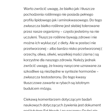
Warto zwrócić uwagę, że białko jak i tłuszcze
pochodzenia roślinnego nie posiada pełnego
profilu lipidowego jak i aminokwasowego. Do tego
zwłaszcza białko roślinne jest słabiej tolerowane
przez nasze organizmy – często jesteśmy na nie
uczuleni. Tłuszcze roślinne bywają zdrowe i nie
można ich wykluczyć z diety. Ale w postaci nie
przetworzonej – albo bardzo nisko przetworzonej (
orzechy, oliwa, oliwki, wszelkiej maści ziarna ) są
korzystne dla naszego zdrowia. Należy jednak
zwrócić uwagę, że kwasy nasycone uznawane za
szkodliwe są niezbędne w syntezie hormonów –
zwłaszcza testosteronu. Do tego kwasy
tłuszczowe zawarte w rybach są istotnym
budulcem mózgu.
Ciekawą komentarzem dotyczącym badań
naukowych dotyczących żywienia jest dokument
pod tytułem Fat Heads ( po naszemu Grubsi nie