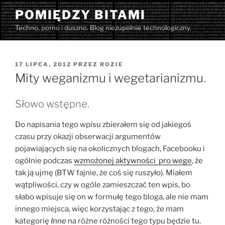
Przejdź
POMIĘDZY BITAMI
do
Techno, porno i duszno. Blog niezupełnie technologiczny.
treści
OPUBLIKOWANE
17 LIPCA, 2012
PRZEZ
ROZIE
W
Mity weganizmu i wegetarianizmu.
Słowo wstępne.
Do napisania tego wpisu zbierałem się od jakiegoś
czasu przy okazji obserwacji argumentów
pojawiających się na okolicznych blogach, Facebooku i
ogólnie podczas
wzmożonej aktywności pro wege
, że
tak ją ujmę (BTW fajnie, że coś się ruszyło). Miałem
wątpliwości, czy w ogóle zamieszczać ten wpis, bo
słabo wpisuje się on w formułę tego bloga, ale nie mam
innego miejsca, więc korzystając z tego, że mam
kategorię
Inne
na różne różności tego typu będzie tu.