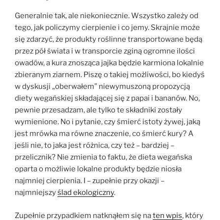
Generalnie tak, ale niekoniecznie. Wszystko zależy od
tego, jak policzymy cierpienie i co jemy. Skrajnie może
się zdarzyć, że produkty roślinne transportowane będą
przez pół świata i w transporcie zginą ogromne ilości
owadów, a kura znosząca jajka będzie karmiona lokalnie
zbieranym ziarnem. Piszę o takiej możliwości, bo kiedyś
w dyskusji „oberwałem” niewymuszoną propozycją
diety wegańskiej składającej się z papai i bananów. No,
pewnie przesadzam, ale tylko te składniki zostały
wymienione. No i pytanie, czy śmierć istoty żywej, jaką
jest mrówka ma równe znaczenie, co śmierć kury? A
jeśli nie, to jaka jest różnica, czy też – bardziej –
przelicznik? Nie zmienia to faktu, że dieta wegańska
oparta o możliwie lokalne produkty będzie niosła
najmniej cierpienia. I – zupełnie przy okazji –
najmniejszy
ślad ekologiczny
.
Zupełnie przypadkiem natknąłem się na
ten wpis
, który