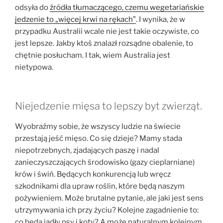
odsyła do
źródła tłumaczącego, czemu wegetariańskie
jedzenie to „więcej krwi na rękach”
. I wynika, że w
przypadku Australii wcale nie jest takie oczywiste, co
jest lepsze. Jakby ktoś znalazł rozsądne obalenie, to
chętnie posłucham. I tak, wiem Australia jest
nietypowa.
Niejedzenie mięsa to lepszy byt zwierząt.
Wyobraźmy sobie, że wszyscy ludzie na świecie
przestają jeść mięso. Co się dzieje? Mamy stada
niepotrzebnych, zjadających paszę i nadal
zanieczyszczających środowisko (gazy cieplarniane)
krów i świń. Będących konkurencją lub wręcz
szkodnikami dla upraw roślin, które będą naszym
pożywieniem. Może brutalne pytanie, ale jaki jest sens
utrzymywania ich przy życiu? Kolejne zagadnienie to:
co będą jadły psy i koty? A może naturalnym kolejnym