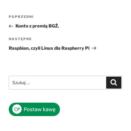
Nawigacja
Poprzedni
POPRZEDNI
wpisu
wpis
Konto z premią BGŻ.
Następny
NASTĘPNE
wpis
Raspbian, czyli Linux dla Raspberry Pi
Szukaj:
Szukaj