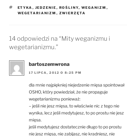
TAGI
ETYKA
,
JEDZENIE
,
ROŚLINY
,
WEGANIZM
,
WEGETARIANIZM
,
ZWIERZĘTA
14 odpowiedzi na “Mity weganizmu i
wegetarianizmu.”
bartoszemwrona
17 LIPCA, 2012 O 8:25 PM
dla mnie najpiękniej niejedzenie mięsa spointował
OSHO, który powiedział, że nie propaguje
wegetarianizmu ponieważ:
– jeśli nie jesz mięsa, to właściwie nic z tego nie
wynika, lecz jeśli medytujesz, to po prostu nie jesz
mięsa.
jeśli medytujesz dostatecznie długo to po prostu
nie jesz mięsa, nie zabijasz, nie kradniesz, nie