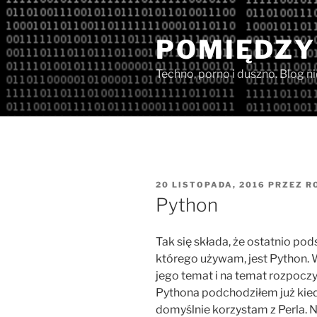
Przejdź
do
POMIĘDZY
treści
Techno, porno i duszno. Blog n
OPUBLIKOWANE
20 LISTOPADA, 2016
PRZEZ
R
W
Python
Tak się składa, że ostatnio 
którego używam, jest Python. 
jego temat i na temat rozpoczy
Pythona podchodziłem już kiedy
domyślnie korzystam z Perla. 