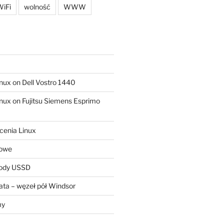
iFi
wolność
WWW
ux on Dell Vostro 1440
ux on Fujitsu Siemens Esprimo
cenia Linux
sowe
kody USSD
ta – węzeł pół Windsor
my