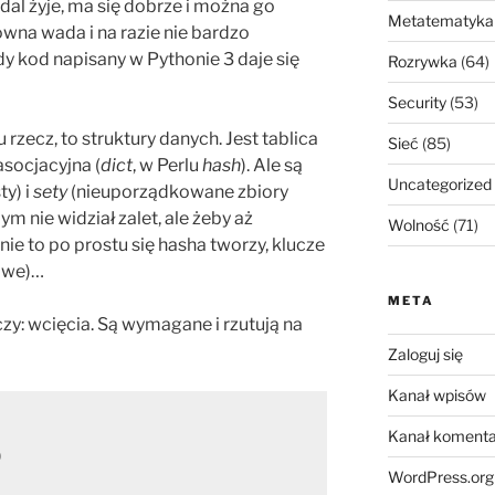
dal żyje, ma się dobrze i można go
Metatematyka
wna wada i na razie nie bardzo
dy kod napisany w Pythonie 3 daje się
Rozrywka
(64)
Security
(53)
rzecz, to struktury danych. Jest tablica
Sieć
(85)
 asocjacyjna (
dict
, w Perlu
hash
). Ale są
Uncategorized
ty) i
sety
(nieuporządkowane zbiory
m nie widział zalet, ale żeby aż
Wolność
(71)
ie to po prostu się hasha tworzy, klucze
owe)…
META
czy: wcięcia. Są wymagane i rzutują na
Zaloguj się
Kanał wpisów
Kanał komenta
)
WordPress.org