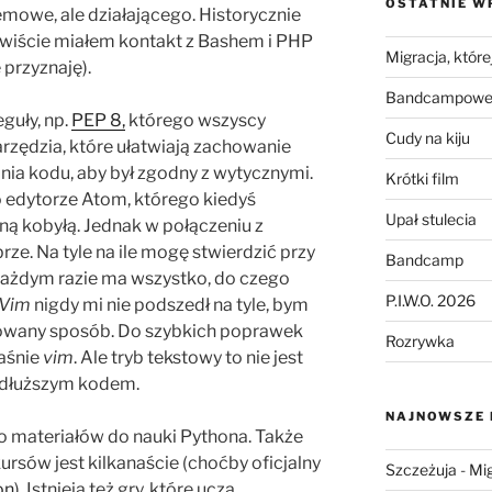
OSTATNIE W
mowe, ale działającego. Historycznie
ywiście miałem kontakt z Bashem i PHP
Migracja, której
e przyznaję).
Bandcampowe 
eguły, np.
PEP 8,
którego wszyscy
Cudy na kiju
narzędzia, które ułatwiają zachowanie
ia kodu, aby był zgodny z wytycznymi.
Krótki film
 edytorze Atom, którego kiedyś
Upał stulecia
zną kobyłą. Jednak w połączeniu z
ze. Na tyle na ile mogę stwierdzić przy
Bandcamp
ażdym razie ma wszystko, do czego
P.I.W.O. 2026
Vim
nigdy mi nie podszedł na tyle, bym
owany sposób. Do szybkich poprawek
Rozrywka
łaśnie
vim
. Ale tryb tekstowy to nie jest
d dłuższym kodem.
NAJNOWSZE
żo materiałów do nauki Pythona. Także
rsów jest kilkanaście (choćby oficjalny
Szczeżuja
-
Mig
on
). Istnieją też gry, które uczą