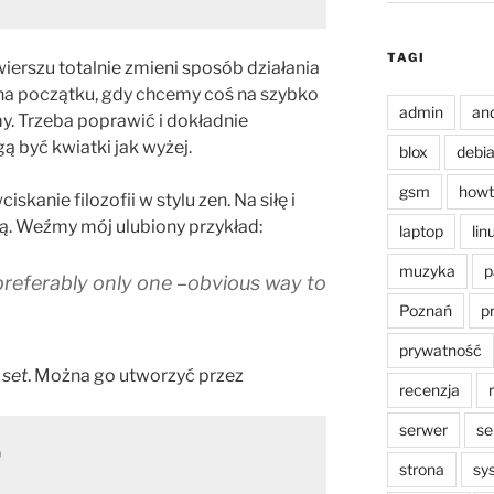
TAGI
ierszu totalnie zmieni sposób działania
na początku, gdy chcemy coś na szybko
admin
an
y. Trzeba poprawić i dokładnie
ą być kwiatki jak wyżej.
blox
debi
gsm
howt
ciskanie filozofii w stylu zen. Na siłę i
ą. Weźmy mój ulubiony przykład:
laptop
lin
muzyka
p
referably only one –obvious way to
Poznań
p
prywatność
ę
set
. Można go utworzyć przez
recenzja
serwer
se
)
strona
sy