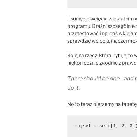
Usunięcie wcięcia w ostatnim w
programu. Drażni szczególnie 
przetestować i np. coś wklejam
sprawdzić wcięcia, inaczej mog
Kolejna rzecz, która irytuje, to w
niekoniecznie zgodnie z prawd
There should be one– and p
do it.
No to teraz bierzemy na tapet
mojset = set([1, 2, 3]