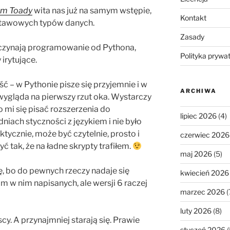
im Toady
wita nas już na samym wstępie,
Kontakt
stawowych typów danych.
Zasady
zaczynają programowanie od Pythona,
Polityka prywa
irytujące.
ć – w Pythonie pisze się przyjemnie i w
ARCHIWA
ż wygląda na pierwszy rzut oka. Wystarczy
ło mi się pisać rozszerzenia do
lipiec 2026
(4)
dniach styczności z językiem i nie było
ycznie, może być czytelnie, prosto i
czerwiec 2026
 tak, że na ładne skrypty trafiłem.
maj 2026
(5)
ę, bo do pewnych rzeczy nadaje się
kwiecień 2026
 w nim napisanych, ale wersji 6 raczej
marzec 2026
(
luty 2026
(8)
cy. A przynajmniej starają się. Prawie
styczeń 2026
(