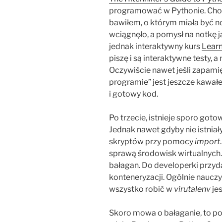
programować w Pythonie. Ch
bawiłem, o którym miała być no
wciągnęło, a pomysł na notkę j
jednak interaktywny kurs
Lear
piszę i są interaktywne testy, a
Oczywiście nawet jeśli zapami
programie” jest jeszcze kawał
i gotowy kod.
Po trzecie, istnieje sporo goto
Jednak nawet gdyby nie istniał
skryptów przy pomocy
import
sprawą środowisk wirtualnych. Z
bałagan. Do developerki przyd
konteneryzacji. Ogólnie nauczył
wszystko robić w
virutalenv
je
Skoro mowa o bałaganie, to por