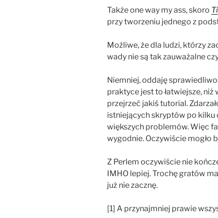
Także one way my ass, skoro
T
przy tworzeniu jednego z pod
Możliwe, że dla ludzi, którzy 
wady nie są tak zauważalne czy 
Niemniej, oddaję sprawiedliwoś
praktyce jest to łatwiejsze, ni
przejrzeć jakiś tutorial. Zdarza
istniejących skryptów po kilku 
większych problemów. Więc fakt
wygodnie. Oczywiście mogło być
Z Perlem oczywiście nie kończ
IMHO lepiej. Trochę gratów mam
już nie zacznę.
[1] A przynajmniej prawie wszys