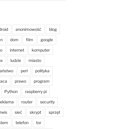
droid
anonimowość
blog
an
dom
film
google
o
internet
komputer
ux
ludzie
miasto
aństwo
perl
polityka
raca
prawo
program
Python
raspberry pi
reklama
router
security
rwis
sieć
skrypt
sprzęt
stem
telefon
tor