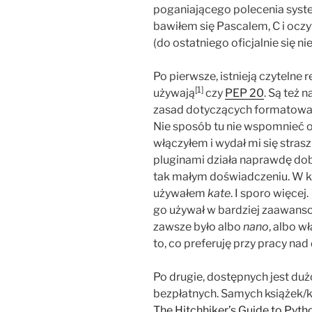
poganiającego polecenia syste
bawiłem się Pascalem, C i ocz
(do ostatniego oficjalnie się ni
Po pierwsze, istnieją czytelne r
[1]
używają
czy
PEP 20
. Są też 
zasad dotyczących formatowan
Nie sposób tu nie wspomnieć o
włączyłem i wydał mi się stras
pluginami działa naprawdę dobr
tak małym doświadczeniu. W k
używałem
kate
. I sporo więcej.
go używał w bardziej zaawans
zawsze było albo
nano
, albo w
to, co preferuję przy pracy na
Po drugie, dostępnych jest du
bezpłatnych. Samych książek/ku
The Hitchhiker’s Guide to Pyth