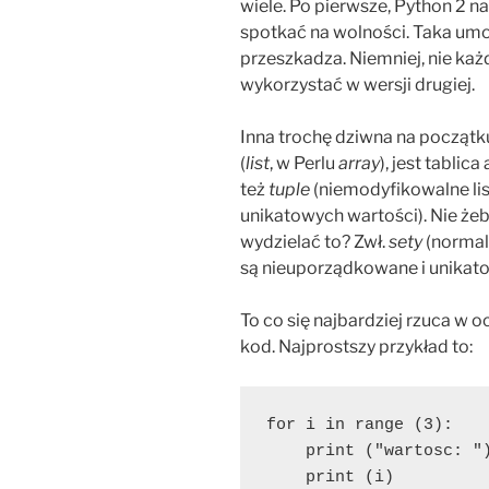
wiele. Po pierwsze, Python 2 na
spotkać na wolności. Taka umo
przeszkadza. Niemniej, nie każ
wykorzystać w wersji drugiej.
Inna trochę dziwna na początku 
(
list
, w Perlu
array
), jest tablica
też
tuple
(niemodyfikowalne lis
unikatowych wartości). Nie żeby
wydzielać to? Zwł.
sety
(normaln
są nieuporządkowane i unikat
To co się najbardziej rzuca w o
kod. Najprostszy przykład to:
for i in range (3):
    print ("wartosc: "
    print (i)