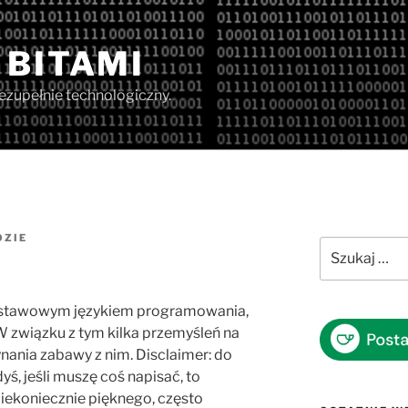
 BITAMI
iezupełnie technologiczny.
OZIE
Szukaj:
podstawowym językiem programowania,
W związku z tym kilka przemyśleń na
nania zabawy z nim. Disclaimer: do
ś, jeśli muszę coś napisać, to
Niekoniecznie pięknego, często