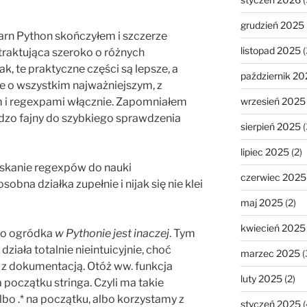
grudzień 2025
n Python skończyłem i szczerze
listopad 2025
(
raktująca szeroko o różnych
k, te praktyczne części są lepsze, a
październik 20
ie o wszystkim najważniejszym, z
i regexpami włącznie. Zapomniałem
wrzesień 2025
dzo fajny do szybkiego sprawdzenia
sierpień 2025
(
lipiec 2025
(2)
iskanie regexpów do nauki
czerwiec 2025
bna działka zupełnie i nijak się nie klei
maj 2025
(2)
kwiecień 2025
 do ogródka
w Pythonie jest inaczej
. Tym
e działa totalnie nieintuicyjnie, choć
marzec 2025
(
 z dokumentacją. Otóż ww. funkcja
luty 2025
(2)
początku stringa. Czyli ma takie
lbo .* na początku, albo korzystamy z
styczeń 2025
(