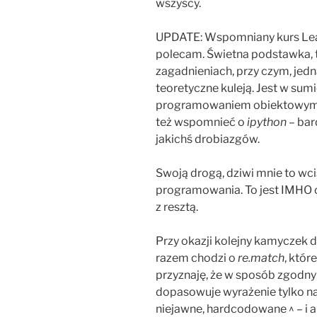
wszyscy.
UPDATE: Wspomniany kurs Lear
polecam. Świetna podstawka, t
zagadnieniach, przy czym, jedna
teoretyczne kuleją. Jest w sum
programowaniem obiektowym 
też wspomnieć o
ipython
– bar
jakichś drobiazgów.
Swoją drogą, dziwi mnie to wc
programowania. To jest IMHO oso
z resztą.
Przy okazji kolejny kamyczek
razem chodzi o
re.match
, któr
przyznaję, że w sposób zgodny
dopasowuje wyrażenie tylko na 
niejawne, hardcodowane ^ – i a