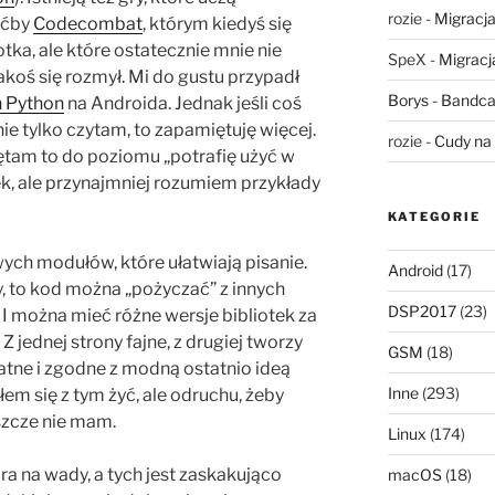
rozie
-
Migracja,
oćby
Codecombat
, którym kiedyś się
tka, ale które ostatecznie mnie nie
SpeX
-
Migracja
akoś się rozmył. Mi do gustu przypadł
Borys
-
Bandca
n Python
na Androida. Jednak jeśli coś
 nie tylko czytam, to zapamiętuję więcej.
rozie
-
Cudy na 
ętam to do poziomu „potrafię użyć w
ek, ale przynajmniej rozumiem przykłady
KATEGORIE
wych modułów, które ułatwiają pisanie.
Android
(17)
y, to kod można „pożyczać” z innych
DSP2017
(23)
. I można mieć różne wersje bibliotek za
 jednej strony fajne, z drugiej tworzy
GSM
(18)
atne i zgodne z modną ostatnio ideą
Inne
(293)
em się z tym żyć, ale odruchu, żeby
szcze nie mam.
Linux
(174)
a na wady, a tych jest zaskakująco
macOS
(18)