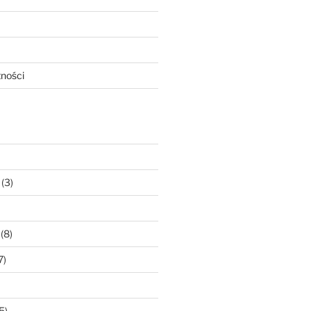
tności
(3)
(8)
7)
5)