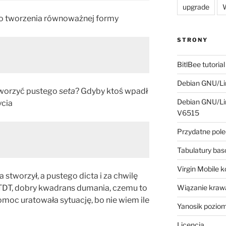
upgrade
W
do tworzenia równoważnej formy
STRONY
BitlBee tutorial
Debian GNU/Lin
tworzyć pustego
seta
? Gdyby ktoś wpadł
Debian GNU/Lin
ycia
V6515
Przydatne pole
Tabulatury ba
Virgin Mobile 
a stworzył, a pustego dicta i za chwilę
TDT, dobry kwadrans dumania, czemu to
Wiązanie krawa
moc uratowała sytuację, bo nie wiem ile
Yanosik pozio
Licencja