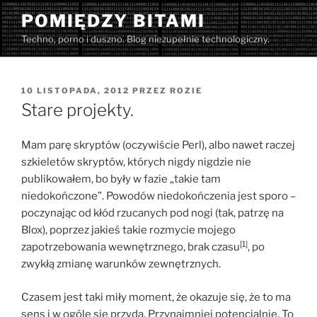
Przejdź
POMIĘDZY BITAMI
do
Techno, porno i duszno. Blog niezupełnie technologiczny.
treści
OPUBLIKOWANE
10 LISTOPADA, 2012
PRZEZ
ROZIE
W
Stare projekty.
Mam parę skryptów (oczywiście Perl), albo nawet raczej
szkieletów skryptów, których nigdy nigdzie nie
publikowałem, bo były w fazie „takie tam
niedokończone”. Powodów niedokończenia jest sporo –
poczynając od kłód rzucanych pod nogi (tak, patrzę na
Blox), poprzez jakieś takie rozmycie mojego
[1]
zapotrzebowania wewnętrznego, brak czasu
, po
zwykłą zmianę warunków zewnętrznych.
Czasem jest taki miły moment, że okazuje się, że to ma
sens i w ogóle się przyda. Przynajmniej potencjalnie. To