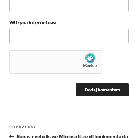
Witryna internetowa
Nawigacja
Poprzedni
POPRZEDNI
wpisu
wpis
Happy eyeballs wg Microsoft, czyli implementacja