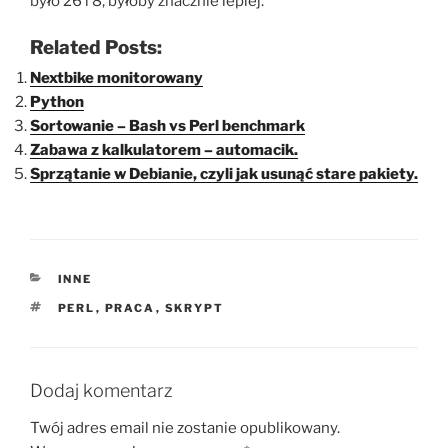
było 26 i 8, byłoby znacznie lepiej.
Related Posts:
Nextbike monitorowany
Python
Sortowanie – Bash vs Perl benchmark
Zabawa z kalkulatorem – automacik.
Sprzątanie w Debianie, czyli jak usunąć stare pakiety.
KATEGORIE
INNE
TAGI
PERL
,
PRACA
,
SKRYPT
Dodaj komentarz
Twój adres email nie zostanie opublikowany.