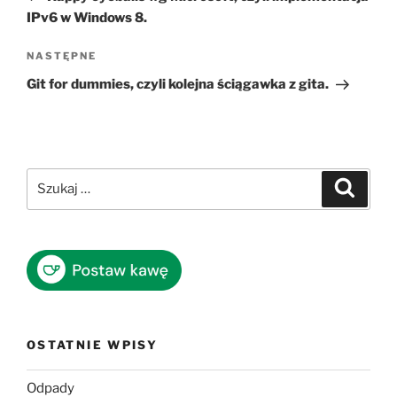
IPv6 w Windows 8.
Następny
NASTĘPNE
wpis
Git for dummies, czyli kolejna ściągawka z gita.
Szukaj:
Szukaj
OSTATNIE WPISY
Odpady