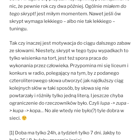
nic, że pewnie rok czy dwa później. Ogólnie
miałem do
tego skrypt!
jest miłym momentem. Nawet jeśli ów
skrypt wymaga lekkiego – albo nie tak lekkiego –
tuningu.
Tak czy inaczej jest motywacja do ciągu dalszego zabaw
ze słowami. Niestety, skrypt w tego typu wypadkach to
tylko wisienka na tort, jest też spora praca do
wykonania przez człowieka. Przypomina mi się liceum i
konkurs w radio, polegający na tym, by z podanego
czteroliterowego słowa utworzyć jak najdłuższy ciąg
kolejnych słów w taki sposób, by słowa się nie
powtarzały i różniły tylko jedną literą. I jeszcze chyba
ograniczenie do rzeczowników było. Czyli
lupa -> zupa -
> kupa -> kopa…
No ale wtedy nie było(?) tyle dobra w
sieci.
[1] Doba ma tylko 24h, a tydzień tylko 7 dni. Jakby to