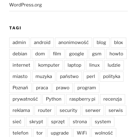
WordPress.org
TAGI
admin
android
anonimowość
blog
blox
debian
dom
film
google
gsm
howto
internet
komputer
laptop
linux
ludzie
miasto
muzyka
państwo
perl
polityka
Poznań
praca
prawo
program
prywatność
Python
raspberry pi
recenzja
reklama
router
security
serwer
serwis
sieć
skrypt
sprzęt
strona
system
telefon
tor
upgrade
WiFi
wolność