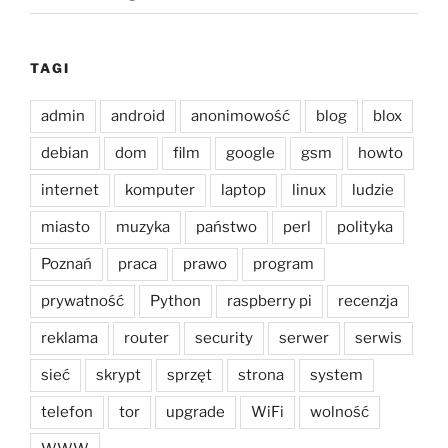
TAGI
admin
android
anonimowość
blog
blox
debian
dom
film
google
gsm
howto
internet
komputer
laptop
linux
ludzie
miasto
muzyka
państwo
perl
polityka
Poznań
praca
prawo
program
prywatność
Python
raspberry pi
recenzja
reklama
router
security
serwer
serwis
sieć
skrypt
sprzęt
strona
system
telefon
tor
upgrade
WiFi
wolność