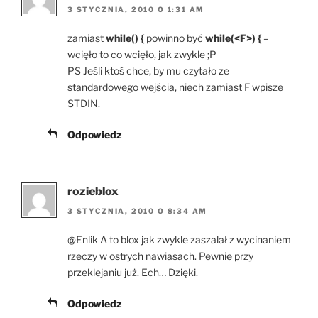
3 STYCZNIA, 2010 O 1:31 AM
zamiast
while() {
powinno być
while(<F>) {
–
wcięło to co wcięło, jak zwykle ;P
PS Jeśli ktoś chce, by mu czytało ze
standardowego wejścia, niech zamiast F wpisze
STDIN.
Odpowiedz
rozieblox
3 STYCZNIA, 2010 O 8:34 AM
@Enlik A to blox jak zwykle zaszalał z wycinaniem
rzeczy w ostrych nawiasach. Pewnie przy
przeklejaniu już. Ech… Dzięki.
Odpowiedz