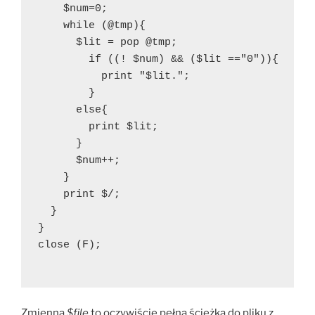
    $num=0;
    while (@tmp){
      $lit = pop @tmp;
        if ((! $num) && ($lit =="0")){
          print "$lit.";
        }
      else{
        print $lit;
      }
      $num++;
    }
    print $/;
  }
}
close (F);
Zmienna
$file
to oczywiście pełna ścieżka do pliku z