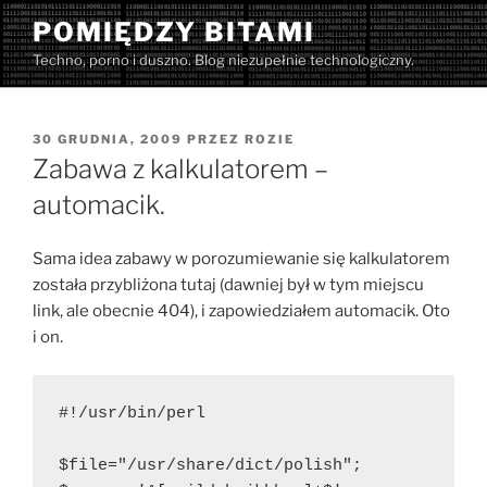
Przejdź
POMIĘDZY BITAMI
do
Techno, porno i duszno. Blog niezupełnie technologiczny.
treści
OPUBLIKOWANE
30 GRUDNIA, 2009
PRZEZ
ROZIE
W
Zabawa z kalkulatorem –
automacik.
Sama idea zabawy w porozumiewanie się kalkulatorem
została przybliżona tutaj (dawniej był w tym miejscu
link, ale obecnie 404), i zapowiedziałem automacik. Oto
i on.
#!/usr/bin/perl
$file="/usr/share/dict/polish";