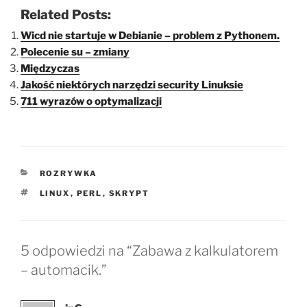
Related Posts:
Wicd nie startuje w Debianie – problem z Pythonem.
Polecenie su – zmiany
Międzyczas
Jakość niektórych narzędzi security Linuksie
711 wyrazów o optymalizacji
KATEGORIE
ROZRYWKA
TAGI
LINUX
,
PERL
,
SKRYPT
5 odpowiedzi na “Zabawa z kalkulatorem
– automacik.”