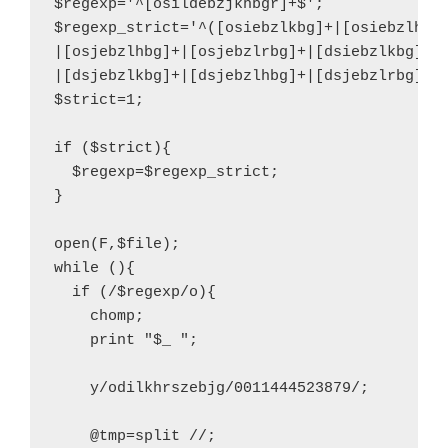
$regexp='^[osildebzjkhbgr]+$';
$regexp_strict='^([osiebzlkbg]+|[osiebzlhbg
|[osjebzlhbg]+|[osjebzlrbg]+|[dsiebzlkbg]+|
|[dsjebzlkbg]+|[dsjebzlhbg]+|[dsjebzlrbg]+)
$strict=1;
if ($strict){
  $regexp=$regexp_strict;
}
open(F,$file);
while (){
  if (/$regexp/o){
    chomp;
    print "$_ ";
    y/odilkhrszebjg/0011444523879/;
    @tmp=split //;