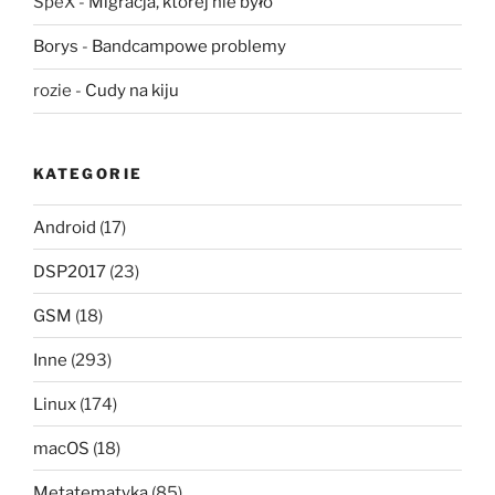
SpeX
-
Migracja, której nie było
Borys
-
Bandcampowe problemy
rozie
-
Cudy na kiju
KATEGORIE
Android
(17)
DSP2017
(23)
GSM
(18)
Inne
(293)
Linux
(174)
macOS
(18)
Metatematyka
(85)