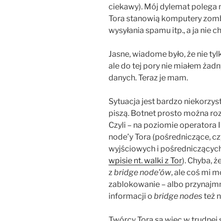
ciekawy). Mój dylemat polega 
Tora stanowią komputery zom
wysyłania spamu itp., a ja n
Jasne, wiadome było, że nie ty
ale do tej pory nie miałem ża
danych. Teraz je mam.
Sytuacja jest bardzo niekorzyst
piszą. Botnet prosto można ro
Czyli – na poziomie operatora 
node’y Tora (pośredniczące, cz
wyjściowych i pośredniczących
wpisie nt. walki z Tor
). Chyba, 
z
bridge node’ów
, ale coś mi m
zablokowanie – albo przynajmn
informacji o
bridge nodes
też n
Twórcy Tora są więc w trudnej s