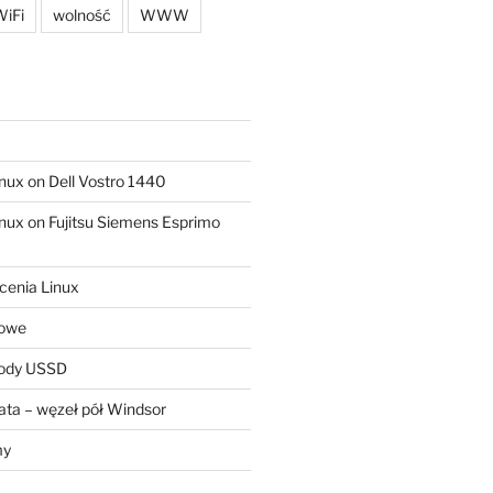
iFi
wolność
WWW
ux on Dell Vostro 1440
ux on Fujitsu Siemens Esprimo
cenia Linux
sowe
kody USSD
ta – węzeł pół Windsor
my