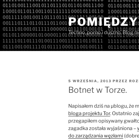
Przejdź
do
POMIĘDZY
treści
Techno, porno i duszno. Blog n
OPUBLIKOWANE
5 WRZEŚNIA, 2013
PRZEZ
ROZ
W
Botnet w Torze.
Napisałem dziś na µblogu, że
bloga projektu Tor
. Ostatnio z
przegapiłem opisywany gwałto
zagadka została wyjaśniona –
do zarządzania węzłami
(dobre