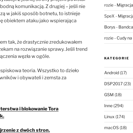
rozie
-
Migracja,
odną komunikacją. Z drugiej – jeśli nie
ą w jakiś sposób botnetu, to istnieje
SpeX
-
Migracja
 się obiektem ataku jako wspierająca
Borys
-
Bandca
rozie
-
Cudy na 
łem tak, że drastycznie zredukowałem
zekam na rozwiązanie sprawy. Jeśli trend
łączenia węzła w ogóle.
KATEGORIE
e spiskowa teoria. Wszystko to dzieło
Android
(17)
wników i obywateli i zemsta za
DSP2017
(23)
GSM
(18)
Inne
(294)
terstwa i blokowanie Tora
k.
Linux
(174)
macOS
(18)
rzenie z dwóch stron.