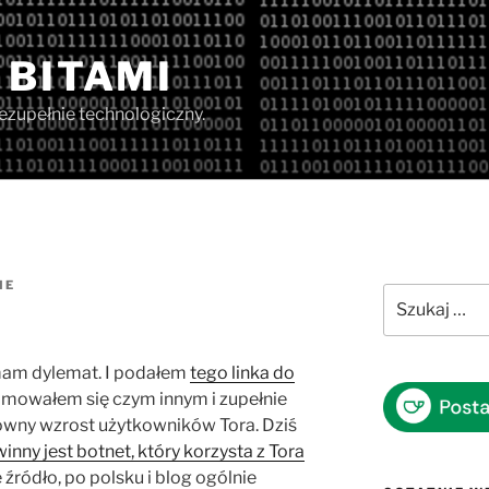
 BITAMI
iezupełnie technologiczny.
IE
Szukaj:
 mam dylemat. I podałem
tego linka do
ajmowałem się czym innym i zupełnie
wny wzrost użytkowników Tora. Dziś
winny jest botnet, który korzysta z Tora
 źródło, po polsku i blog ogólnie