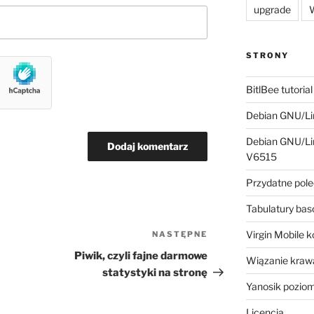
upgrade
W
STRONY
BitlBee tutorial
Debian GNU/Lin
Debian GNU/Lin
V6515
Przydatne pole
Tabulatury ba
Virgin Mobile 
NASTĘPNE
Następny
wpis
Piwik, czyli fajne darmowe
Wiązanie krawa
statystyki na stronę
Yanosik pozio
Licencja