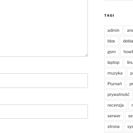
TAGI
admin
an
blox
debi
gsm
howt
laptop
lin
muzyka
p
Poznań
p
prywatność
recenzja
serwer
se
strona
sy