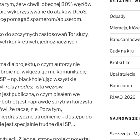
OSTATNIE W
na tym, że w chwili obecnej 80% węzłów
bie wykorzystywane do ataków DDoS,
Odpady
ie chcę pomagać spamerom/abuserom.
Migracja, której
lko do szczytnych zastosowań Tor służy,
Bandcampowe 
dnych konkretnych, jednoznacznych
Cudy na kiju
Krótki film
na dla projektu, o czym autorzy nie
zbroić np. wyłączając mu komunikację.
Upał stulecia
ISP – np. blackhole’ując wszystkie
Bandcamp
yli
relay nodes
; lista węzłów
 jest publiczna, o czym pisałem we
P.I.W.O. 2026
że botnet jest naprawdę sprytny i korzysta
ówi, że raczej nie. Poza tym,
iej drastyczne utrudnienie – dostępu do
NAJNOWSZE
ie jest specjalnie trudne dla ISP…
Szczeżuja
-
Mig
ytuacji. Z jednej strony projekt powstał