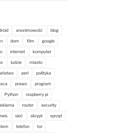
droid
anonimowość
blog
an
dom
film
google
o
internet
komputer
ux
ludzie
miasto
aństwo
perl
polityka
raca
prawo
program
Python
raspberry pi
reklama
router
security
rwis
sieć
skrypt
sprzęt
stem
telefon
tor