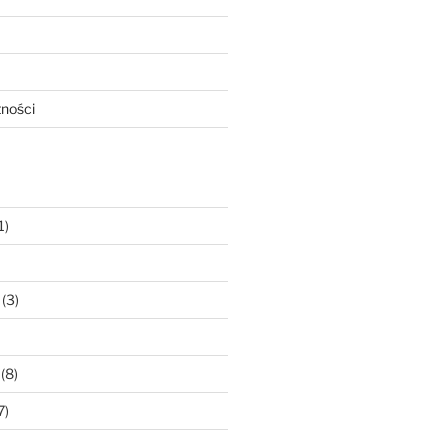
tności
1)
(3)
(8)
7)