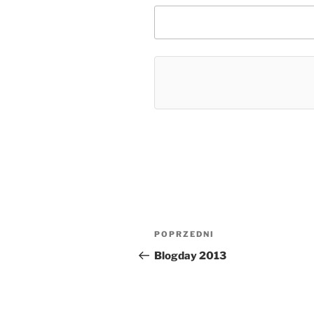
Nawigacja
Poprzedni
POPRZEDNI
wpisu
wpis
Blogday 2013