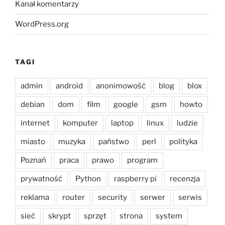
Kanał komentarzy
WordPress.org
TAGI
admin
android
anonimowość
blog
blox
debian
dom
film
google
gsm
howto
internet
komputer
laptop
linux
ludzie
miasto
muzyka
państwo
perl
polityka
Poznań
praca
prawo
program
prywatność
Python
raspberry pi
recenzja
reklama
router
security
serwer
serwis
sieć
skrypt
sprzęt
strona
system