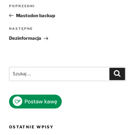
Nawigacja
Poprzedni
POPRZEDNI
wpisu
wpis
Mastodon backup
Następny
NASTĘPNE
wpis
Dezinformacja
Szukaj:
Szukaj
OSTATNIE WPISY