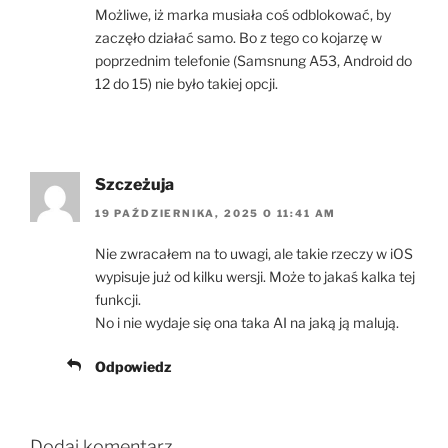
Możliwe, iż marka musiała coś odblokować, by
zaczęło działać samo. Bo z tego co kojarzę w
poprzednim telefonie (Samsnung A53, Android do
12 do 15) nie było takiej opcji.
Szczeżuja
19 PAŹDZIERNIKA, 2025 O 11:41 AM
Nie zwracałem na to uwagi, ale takie rzeczy w iOS
wypisuje już od kilku wersji. Może to jakaś kalka tej
funkcji.
No i nie wydaje się ona taka AI na jaką ją malują.
Odpowiedz
Dodaj komentarz