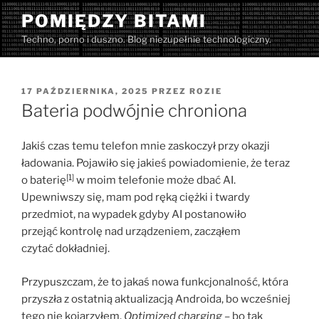
Przejdź
POMIĘDZY BITAMI
do
Techno, porno i duszno. Blog niezupełnie technologiczny.
treści
OPUBLIKOWANE
17 PAŹDZIERNIKA, 2025
PRZEZ
ROZIE
W
Bateria podwójnie chroniona
Jakiś czas temu telefon mnie zaskoczył przy okazji
ładowania. Pojawiło się jakieś powiadomienie, że teraz
[1]
o baterię
w moim telefonie może dbać AI.
Upewniwszy się, mam pod ręką ciężki i twardy
przedmiot, na wypadek gdyby AI postanowiło
przejąć kontrolę nad urządzeniem, zacząłem
czytać dokładniej.
Przypuszczam, że to jakaś nowa funkcjonalność, która
przyszła z ostatnią aktualizacją Androida, bo wcześniej
tego nie kojarzyłem.
Optimized charging
– bo tak