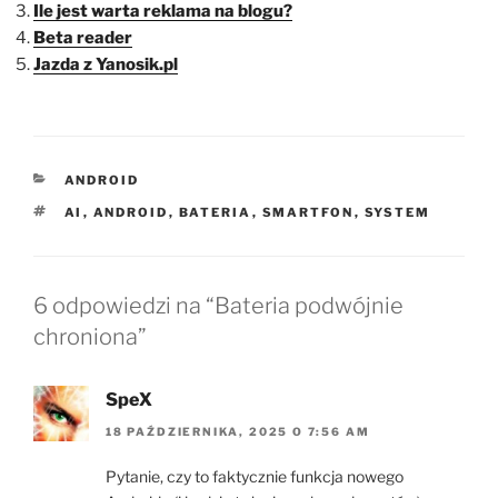
Ile jest warta reklama na blogu?
Beta reader
Jazda z Yanosik.pl
KATEGORIE
ANDROID
TAGI
AI
,
ANDROID
,
BATERIA
,
SMARTFON
,
SYSTEM
6 odpowiedzi na “Bateria podwójnie
chroniona”
SpeX
18 PAŹDZIERNIKA, 2025 O 7:56 AM
Pytanie, czy to faktycznie funkcja nowego