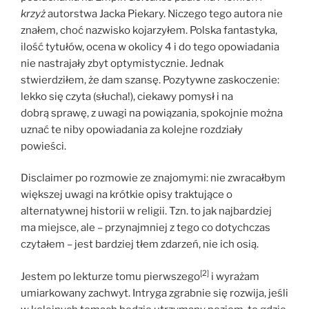
krzyż
autorstwa Jacka Piekary. Niczego tego autora nie
znałem, choć nazwisko kojarzyłem. Polska fantastyka,
ilość tytułów, ocena w okolicy 4 i do tego opowiadania
nie nastrajały zbyt optymistycznie. Jednak
stwierdziłem, że dam szansę. Pozytywne zaskoczenie:
lekko się czyta (słucha!), ciekawy pomysł i na
dobrą sprawę, z uwagi na powiązania, spokojnie można
uznać te niby opowiadania za kolejne rozdziały
powieści.
Disclaimer po rozmowie ze znajomymi: nie zwracałbym
większej uwagi na krótkie opisy traktujące o
alternatywnej historii w religii. Tzn. to jak najbardziej
ma miejsce, ale – przynajmniej z tego co dotychczas
czytałem – jest bardziej tłem zdarzeń, nie ich osią.
[2]
Jestem po lekturze tomu pierwszego
i wyrażam
umiarkowany zachwyt. Intryga zgrabnie się rozwija, jeśli