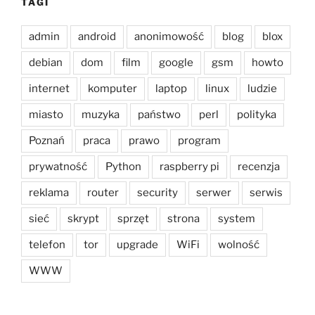
TAGI
admin
android
anonimowość
blog
blox
debian
dom
film
google
gsm
howto
internet
komputer
laptop
linux
ludzie
miasto
muzyka
państwo
perl
polityka
Poznań
praca
prawo
program
prywatność
Python
raspberry pi
recenzja
reklama
router
security
serwer
serwis
sieć
skrypt
sprzęt
strona
system
telefon
tor
upgrade
WiFi
wolność
WWW