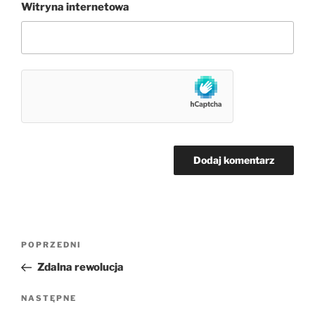
Witryna internetowa
Nawigacja
Poprzedni
POPRZEDNI
wpisu
wpis
Zdalna rewolucja
Następny
NASTĘPNE