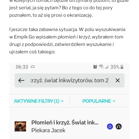
w kolejnych tomach będzie utrzymany poziom, to gdzie
jest serial, ja się pytam? Bo z tego co do tej pory
poznałem, to aż się prosi o ekranizację.
I jeszcze taka zabawna sytuacja. W polu wyszukiwania
w Empik Go wpisałem
płomień i krzyż
, wybrałem tom
drugi z podpowiedzi, zatwierdziłem wyszukanie i
ujrzałem coś takiego: