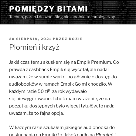
Przejdź
POMIĘDZY BITAMI
do
Techno, porno i duszno. Blog niezupełnie technologiczny.
treści
OPUBLIKOWANE
20 SIERPNIA, 2021
PRZEZ
ROZIE
W
Płomień i krzyż
Jakiś czas temu skusiłem się na Empik Premium. Co
prawda z
cashback Empik się wycofał
, ale nadal
uważam, że w sumie warto, bo głównie o dostęp do
audiobooków w ramach Empik Go mi chodziło. W
[1]
każdym razie 50 zł
za rok wydawało
się niewygórowane. I choć mam wrażenie, że na
początku dostępnych było więcej tytułów, to nadal
uważam, że to fajna opcja.
W każdym razie szukałem jakiegoś audiobooka do
posłuchania na Empik Go. Jakoś padło na
Płomień i