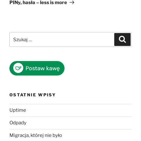
wpis
PINy, hasła – less is more
Szukaj:
Szukaj
OSTATNIE WPISY
Uptime
Odpady
Migracja, której nie było