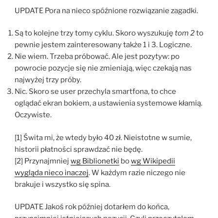
UPDATE Pora na nieco spóźnione rozwiązanie zagadki.
Są to kolejne trzy tomy cyklu. Skoro wyszukuję
tom 2
to
pewnie jestem zainteresowany także 1 i 3. Logiczne.
Nie wiem. Trzeba próbować. Ale jest pozytyw: po
powrocie pozycje się nie zmieniają, więc czekają nas
najwyżej trzy próby.
Nic. Skoro se user przechyla smartfona, to chce
oglądać ekran bokiem, a ustawienia systemowe kłamią.
Oczywiste.
[1] Świta mi, że wtedy było 40 zł. Nieistotne w sumie,
historii płatności sprawdzać nie będę.
[2] Przynajmniej
wg Biblionetki
bo
wg Wikipedii
wygląda nieco inaczej
. W każdym razie niczego nie
brakuje i wszystko się spina.
UPDATE Jakoś rok później dotarłem do końca,