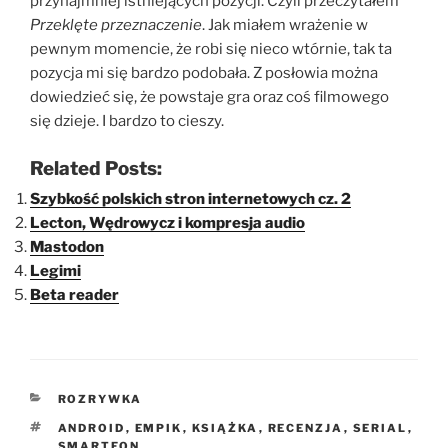
przynajmniej istniejących pozycji. Czyli przeczytałem
Przeklęte przeznaczenie
. Jak miałem wrażenie w
pewnym momencie, że robi się nieco wtórnie, tak ta
pozycja mi się bardzo podobała. Z posłowia można
dowiedzieć się, że powstaje gra oraz coś filmowego
się dzieje. I bardzo to cieszy.
Related Posts:
Szybkość polskich stron internetowych cz. 2
Lecton, Wędrowycz i kompresja audio
Mastodon
Legimi
Beta reader
KATEGORIE
ROZRYWKA
TAGI
ANDROID
,
EMPIK
,
KSIĄŻKA
,
RECENZJA
,
SERIAL
,
SMARTFON