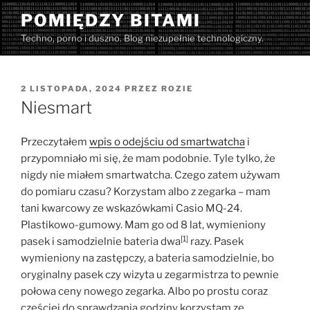
Przejdź
POMIĘDZY BITAMI
do
Techno, porno i duszno. Blog niezupełnie technologiczny.
treści
OPUBLIKOWANE
2 LISTOPADA, 2024
PRZEZ
ROZIE
W
Niesmart
Przeczytałem
wpis o odejściu od smartwatcha
i
przypomniało mi się, że mam podobnie. Tyle tylko, że
nigdy nie miałem smartwatcha. Czego zatem używam
do pomiaru czasu? Korzystam albo z zegarka – mam
tani kwarcowy ze wskazówkami Casio MQ-24.
Plastikowo-gumowy. Mam go od 8 lat, wymieniony
[1]
pasek i samodzielnie bateria dwa
razy. Pasek
wymieniony na zastępczy, a bateria samodzielnie, bo
oryginalny pasek czy wizyta u zegarmistrza to pewnie
połowa ceny nowego zegarka. Albo po prostu coraz
częściej do sprawdzania godziny korzystam ze