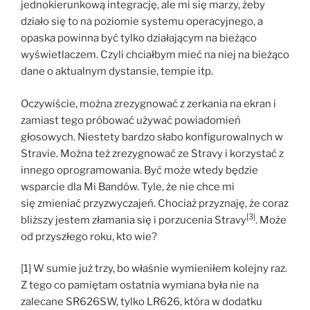
jednokierunkową integrację, ale mi się marzy, żeby
działo się to na poziomie systemu operacyjnego, a
opaska powinna być tylko działającym na bieżąco
wyświetlaczem. Czyli chciałbym mieć na niej na bieżąco
dane o aktualnym dystansie, tempie itp.
Oczywiście, można zrezygnować z zerkania na ekran i
zamiast tego próbować używać powiadomień
głosowych. Niestety bardzo słabo konfigurowalnych w
Stravie. Można też zrezygnować ze Stravy i korzystać z
innego oprogramowania. Być może wtedy będzie
wsparcie dla Mi Bandów. Tyle, że nie chce mi
się zmieniać przyzwyczajeń. Chociaż przyznaję, że coraz
[3]
bliższy jestem złamania się i porzucenia Stravy
. Może
od przyszłego roku, kto wie?
[1] W sumie już trzy, bo właśnie wymieniłem kolejny raz.
Z tego co pamiętam ostatnia wymiana była nie na
zalecane SR626SW, tylko LR626, która w dodatku