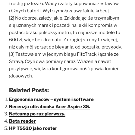
trochę już leżała. Wady i zalety kupowania zestawów
różnych baterii. Wytrzymała zauważalnie krócej.
[2] No dobrze, zależy jakie. Zakładając, że trzymałbym
się uznanych marek i poszedł na lekki kompromis w
postaci braku pulsoksymetru, to najniższe modele to
600 zł, więc bez dramatu. Z drugiej strony to więcej,
niż cały mój sprzęt do biegania, od początku przygody.
[3] Testowałem w jednym biegu
FitoTrack
, łącznie ze
Stravą. Czyli dwa pomiary naraz. Wrażenia nawet
pozytywne, większa konfigurowalność powiadomień
głosowych.
Related Posts:
Ergonomia maców – system i software
Recenzja ultrabooka Acer Aspire 3S.
Netcamp po raz pierwszy.
Beta reader
HP T5520 jako router