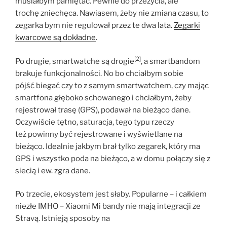
musiałbym pamiętać. Pewnie do przeżycia, ale
trochę zniechęca. Nawiasem, żeby nie zmiana czasu, to
zegarka bym nie regulował przez te dwa lata.
Zegarki
kwarcowe są dokładne
.
[2]
Po drugie, smartwatche są drogie
, a smartbandom
brakuje funkcjonalności. No bo chciałbym sobie
pójść biegać czy to z samym smartwatchem, czy mając
smartfona głęboko schowanego i chciałbym, żeby
rejestrował trasę (GPS), podawał na bieżąco dane.
Oczywiście tętno, saturacja, tego typu rzeczy
też powinny być rejestrowane i wyświetlane na
bieżąco. Idealnie jakbym brał tylko zegarek, który ma
GPS i wszystko poda na bieżąco, a w domu połączy się z
siecią i ew. zgra dane.
Po trzecie, ekosystem jest słaby. Popularne – i całkiem
niezłe IMHO – Xiaomi Mi bandy nie mają integracji ze
Stravą. Istnieją sposoby na