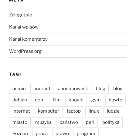
META
Zaloguj się
Kanał wpisów
Kanał komentarzy
WordPress.org
TAGI
admin
android
anonimowość
blog
blox
debian
dom
film
google
gsm
howto
internet
komputer
laptop
linux
ludzie
miasto
muzyka
państwo
perl
polityka
Poznań
praca
prawo
program