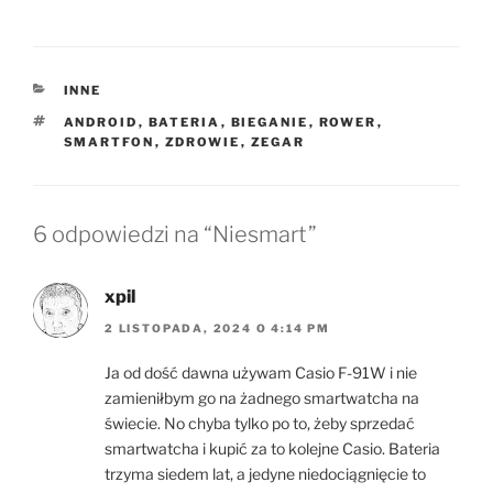
KATEGORIE
INNE
TAGI
ANDROID
,
BATERIA
,
BIEGANIE
,
ROWER
,
SMARTFON
,
ZDROWIE
,
ZEGAR
6 odpowiedzi na “Niesmart”
xpil
2 LISTOPADA, 2024 O 4:14 PM
Ja od dość dawna używam Casio F-91W i nie
zamieniłbym go na żadnego smartwatcha na
świecie. No chyba tylko po to, żeby sprzedać
smartwatcha i kupić za to kolejne Casio. Bateria
trzyma siedem lat, a jedyne niedociągnięcie to