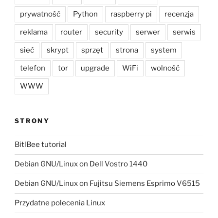
prywatność
Python
raspberry pi
recenzja
reklama
router
security
serwer
serwis
sieć
skrypt
sprzęt
strona
system
telefon
tor
upgrade
WiFi
wolność
WWW
STRONY
BitlBee tutorial
Debian GNU/Linux on Dell Vostro 1440
Debian GNU/Linux on Fujitsu Siemens Esprimo V6515
Przydatne polecenia Linux