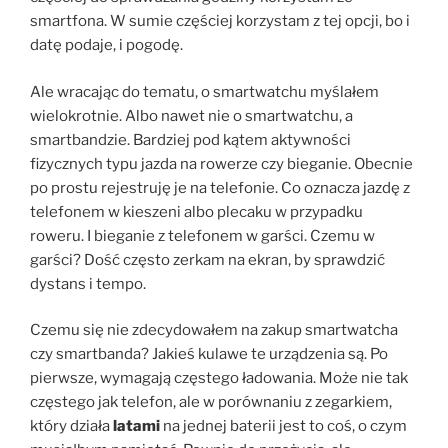
smartfona. W sumie częściej korzystam z tej opcji, bo i
datę podaje, i pogodę.
Ale wracając do tematu, o smartwatchu myślałem
wielokrotnie. Albo nawet nie o smartwatchu, a
smartbandzie. Bardziej pod kątem aktywności
fizycznych typu jazda na rowerze czy bieganie. Obecnie
po prostu rejestruję je na telefonie. Co oznacza jazdę z
telefonem w kieszeni albo plecaku w przypadku
roweru. I bieganie z telefonem w garści. Czemu w
garści? Dość często zerkam na ekran, by sprawdzić
dystans i tempo.
Czemu się nie zdecydowałem na zakup smartwatcha
czy smartbanda? Jakieś kulawe te urządzenia są. Po
pierwsze, wymagają częstego ładowania. Może nie tak
częstego jak telefon, ale w porównaniu z zegarkiem,
który działa
latami
na jednej baterii jest to coś, o czym