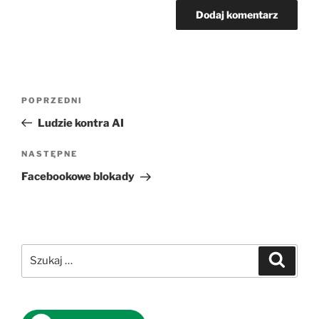
Nawigacja
Poprzedni
POPRZEDNI
wpisu
wpis
Ludzie kontra AI
Następny
NASTĘPNE
wpis
Facebookowe blokady
Szukaj:
Szukaj