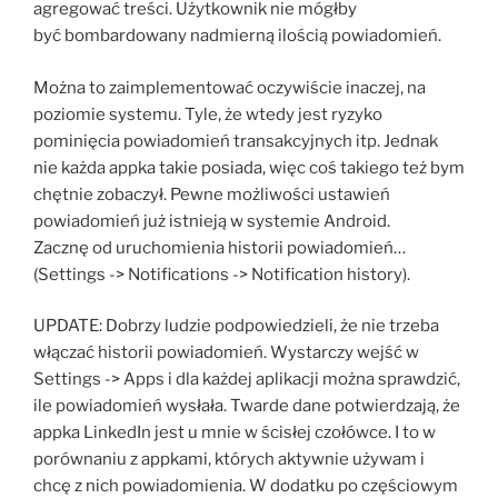
agregować treści. Użytkownik nie mógłby
być bombardowany nadmierną ilością powiadomień.
Można to zaimplementować oczywiście inaczej, na
poziomie systemu. Tyle, że wtedy jest ryzyko
pominięcia powiadomień transakcyjnych itp. Jednak
nie każda appka takie posiada, więc coś takiego też bym
chętnie zobaczył. Pewne możliwości ustawień
powiadomień już istnieją w systemie Android.
Zacznę od uruchomienia historii powiadomień…
(Settings -> Notifications -> Notification history).
UPDATE: Dobrzy ludzie podpowiedzieli, że nie trzeba
włączać historii powiadomień. Wystarczy wejść w
Settings -> Apps i dla każdej aplikacji można sprawdzić,
ile powiadomień wysłała. Twarde dane potwierdzają, że
appka LinkedIn jest u mnie w ścisłej czołówce. I to w
porównaniu z appkami, których aktywnie używam i
chcę z nich powiadomienia. W dodatku po częściowym