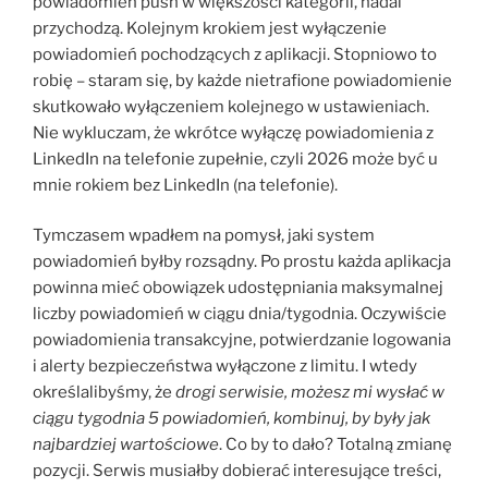
powiadomień push w większości kategorii, nadal
przychodzą. Kolejnym krokiem jest wyłączenie
powiadomień pochodzących z aplikacji. Stopniowo to
robię – staram się, by każde nietrafione powiadomienie
skutkowało wyłączeniem kolejnego w ustawieniach.
Nie wykluczam, że wkrótce wyłączę powiadomienia z
LinkedIn na telefonie zupełnie, czyli 2026 może być u
mnie rokiem bez LinkedIn (na telefonie).
Tymczasem wpadłem na pomysł, jaki system
powiadomień byłby rozsądny. Po prostu każda aplikacja
powinna mieć obowiązek udostępniania maksymalnej
liczby powiadomień w ciągu dnia/tygodnia. Oczywiście
powiadomienia transakcyjne, potwierdzanie logowania
i alerty bezpieczeństwa wyłączone z limitu. I wtedy
określalibyśmy, że
drogi serwisie, możesz mi wysłać w
ciągu tygodnia 5 powiadomień, kombinuj, by były jak
najbardziej wartościowe
. Co by to dało? Totalną zmianę
pozycji. Serwis musiałby dobierać interesujące treści,