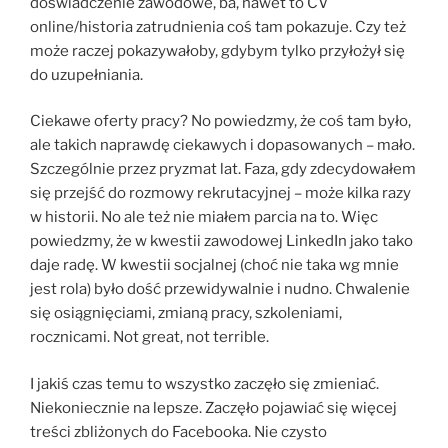
doświadczenie zawodowe, ba, nawet to CV
online/historia zatrudnienia coś tam pokazuje. Czy też
może raczej pokazywałoby, gdybym tylko przyłożył się
do uzupełniania.
Ciekawe oferty pracy? No powiedzmy, że coś tam było,
ale takich naprawdę ciekawych i dopasowanych – mało.
Szczególnie przez pryzmat lat. Faza, gdy zdecydowałem
się przejść do rozmowy rekrutacyjnej – może kilka razy
w historii. No ale też nie miałem parcia na to. Więc
powiedzmy, że w kwestii zawodowej LinkedIn jako tako
daje radę. W kwestii socjalnej (choć nie taka wg mnie
jest rola) było dość przewidywalnie i nudno. Chwalenie
się osiągnięciami, zmianą pracy, szkoleniami,
rocznicami. Not great, not terrible.
I jakiś czas temu to wszystko zaczęło się zmieniać.
Niekoniecznie na lepsze. Zaczęło pojawiać się więcej
treści zbliżonych do Facebooka. Nie czysto