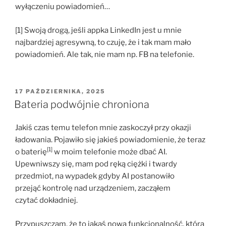
wyłączeniu powiadomień…
[1] Swoją drogą, jeśli appka LinkedIn jest u mnie
najbardziej agresywną, to czuję, że i tak mam mało
powiadomień. Ale tak, nie mam np. FB na telefonie.
OPUBLIKOWANE
17 PAŹDZIERNIKA, 2025
W
Bateria podwójnie chroniona
Jakiś czas temu telefon mnie zaskoczył przy okazji
ładowania. Pojawiło się jakieś powiadomienie, że teraz
[1]
o baterię
w moim telefonie może dbać AI.
Upewniwszy się, mam pod ręką ciężki i twardy
przedmiot, na wypadek gdyby AI postanowiło
przejąć kontrolę nad urządzeniem, zacząłem
czytać dokładniej.
Przypuszczam, że to jakaś nowa funkcjonalność, która