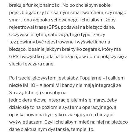
brakuje funkcjonalności. No bo chciałbym sobie
pójść biegać czy to z samym smartwatchem, czy mając
smartfona głęboko schowanego i chciałbym, żeby
rejestrował trasę (GPS), podawał na bieżąco dane.
Oczywiście tętno, saturacja, tego typu rzeczy
też powinny być rejestrowane i wyświetlane na
bieżąco. Idealnie jakbym brał tylko zegarek, który ma
GPS i wszystko poda na bieżąco, a w domu połączy się z
siecią i ew. zgra dane.
Po trzecie, ekosystem jest słaby. Popularne – i całkiem
niezłe IMHO – Xiaomi Mi bandy nie mają integracji ze
Stravą. Istnieją sposoby na
jednokierunkową integrację, ale mi się marzy, żeby
działo się to na poziomie systemu operacyjnego, a
opaska powinna być tylko działającym na bieżąco
wyświetlaczem. Czyli chciałbym mieć na niej na bieżąco
dane o aktualnym dystansie, tempie itp.