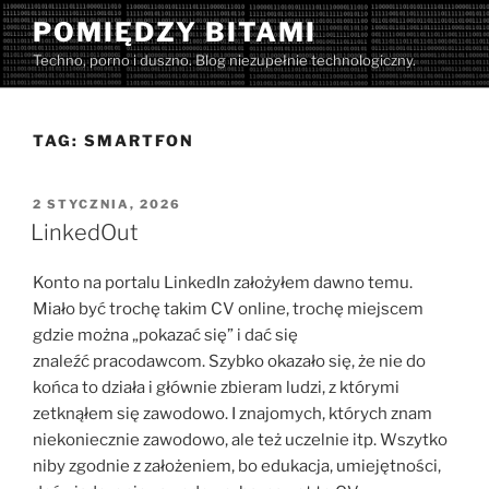
Przejdź
POMIĘDZY BITAMI
do
Techno, porno i duszno. Blog niezupełnie technologiczny.
treści
TAG:
SMARTFON
OPUBLIKOWANE
2 STYCZNIA, 2026
W
LinkedOut
Konto na portalu LinkedIn założyłem dawno temu.
Miało być trochę takim CV online, trochę miejscem
gdzie można „pokazać się” i dać się
znaleźć pracodawcom. Szybko okazało się, że nie do
końca to działa i głównie zbieram ludzi, z którymi
zetknąłem się zawodowo. I znajomych, których znam
niekoniecznie zawodowo, ale też uczelnie itp. Wszytko
niby zgodnie z założeniem, bo edukacja, umiejętności,