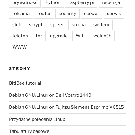
prywatność
Python
raspberry pi
recenzja
reklama
router
security
serwer
serwis
sieć
skrypt
sprzęt
strona
system
telefon
tor
upgrade
WiFi
wolność
WWW
STRONY
BitlBee tutorial
Debian GNU/Linux on Dell Vostro 1440
Debian GNU/Linux on Fujitsu Siemens Esprimo V6515
Przydatne polecenia Linux
Tabulatury basowe