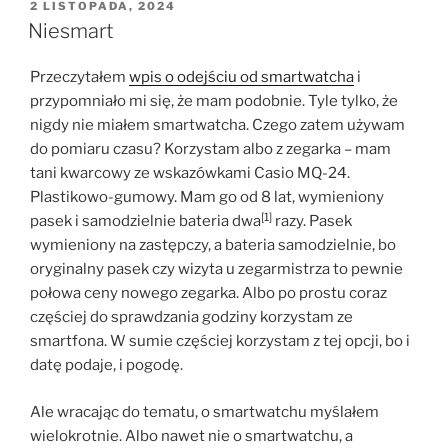
OPUBLIKOWANE
2 LISTOPADA, 2024
W
Niesmart
Przeczytałem
wpis o odejściu od smartwatcha
i
przypomniało mi się, że mam podobnie. Tyle tylko, że
nigdy nie miałem smartwatcha. Czego zatem używam
do pomiaru czasu? Korzystam albo z zegarka – mam
tani kwarcowy ze wskazówkami Casio MQ-24.
Plastikowo-gumowy. Mam go od 8 lat, wymieniony
[1]
pasek i samodzielnie bateria dwa
razy. Pasek
wymieniony na zastępczy, a bateria samodzielnie, bo
oryginalny pasek czy wizyta u zegarmistrza to pewnie
połowa ceny nowego zegarka. Albo po prostu coraz
częściej do sprawdzania godziny korzystam ze
smartfona. W sumie częściej korzystam z tej opcji, bo i
datę podaje, i pogodę.
Ale wracając do tematu, o smartwatchu myślałem
wielokrotnie. Albo nawet nie o smartwatchu, a