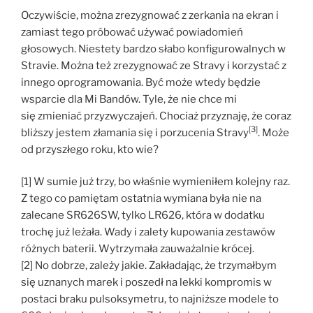
Oczywiście, można zrezygnować z zerkania na ekran i
zamiast tego próbować używać powiadomień
głosowych. Niestety bardzo słabo konfigurowalnych w
Stravie. Można też zrezygnować ze Stravy i korzystać z
innego oprogramowania. Być może wtedy będzie
wsparcie dla Mi Bandów. Tyle, że nie chce mi
się zmieniać przyzwyczajeń. Chociaż przyznaję, że coraz
[3]
bliższy jestem złamania się i porzucenia Stravy
. Może
od przyszłego roku, kto wie?
[1] W sumie już trzy, bo właśnie wymieniłem kolejny raz.
Z tego co pamiętam ostatnia wymiana była nie na
zalecane SR626SW, tylko LR626, która w dodatku
trochę już leżała. Wady i zalety kupowania zestawów
różnych baterii. Wytrzymała zauważalnie krócej.
[2] No dobrze, zależy jakie. Zakładając, że trzymałbym
się uznanych marek i poszedł na lekki kompromis w
postaci braku pulsoksymetru, to najniższe modele to