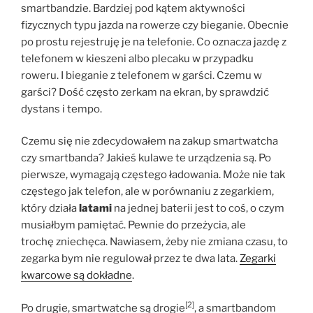
smartbandzie. Bardziej pod kątem aktywności
fizycznych typu jazda na rowerze czy bieganie. Obecnie
po prostu rejestruję je na telefonie. Co oznacza jazdę z
telefonem w kieszeni albo plecaku w przypadku
roweru. I bieganie z telefonem w garści. Czemu w
garści? Dość często zerkam na ekran, by sprawdzić
dystans i tempo.
Czemu się nie zdecydowałem na zakup smartwatcha
czy smartbanda? Jakieś kulawe te urządzenia są. Po
pierwsze, wymagają częstego ładowania. Może nie tak
częstego jak telefon, ale w porównaniu z zegarkiem,
który działa
latami
na jednej baterii jest to coś, o czym
musiałbym pamiętać. Pewnie do przeżycia, ale
trochę zniechęca. Nawiasem, żeby nie zmiana czasu, to
zegarka bym nie regulował przez te dwa lata.
Zegarki
kwarcowe są dokładne
.
[2]
Po drugie, smartwatche są drogie
, a smartbandom