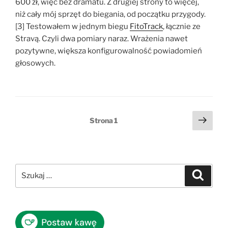
600 zł, więc bez dramatu. Z drugiej strony to więcej,
niż cały mój sprzęt do biegania, od początku przygody.
[3] Testowałem w jednym biegu
FitoTrack
, łącznie ze
Stravą. Czyli dwa pomiary naraz. Wrażenia nawet
pozytywne, większa konfigurowalność powiadomień
głosowych.
Stronicowanie
Nast
Strona
1
stro
wpisów
Szukaj:
Szukaj