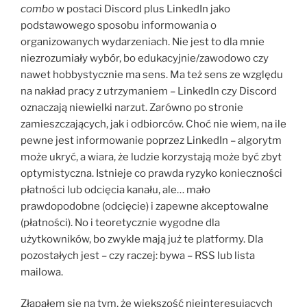
combo
w postaci Discord plus LinkedIn jako
podstawowego sposobu informowania o
organizowanych wydarzeniach. Nie jest to dla mnie
niezrozumiały wybór, bo edukacyjnie/zawodowo czy
nawet hobbystycznie ma sens. Ma też sens ze względu
na nakład pracy z utrzymaniem – LinkedIn czy Discord
oznaczają niewielki narzut. Zarówno po stronie
zamieszczających, jak i odbiorców. Choć nie wiem, na ile
pewne jest informowanie poprzez LinkedIn – algorytm
może ukryć, a wiara, że ludzie korzystają może być zbyt
optymistyczna. Istnieje co prawda ryzyko konieczności
płatności lub odcięcia kanału, ale… mało
prawdopodobne (odcięcie) i zapewne akceptowalne
(płatności). No i teoretycznie wygodne dla
użytkowników, bo zwykle mają już te platformy. Dla
pozostałych jest – czy raczej: bywa – RSS lub lista
mailowa.
Złapałem się na tym, że większość nieinteresujących