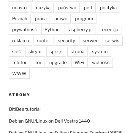
miasto
muzyka
państwo
perl
polityka
Poznań
praca
prawo
program
prywatność
Python
raspberry pi
recenzja
reklama
router
security
serwer
serwis
sieć
skrypt
sprzęt
strona
system
telefon
tor
upgrade
WiFi
wolność
WWW
STRONY
BitlBee tutorial
Debian GNU/Linux on Dell Vostro 1440
Debian GNU/Linux on Fujitsu Siemens Esprimo V6515