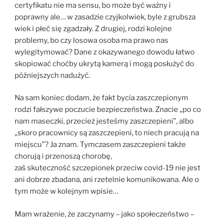
certyfikatu nie ma sensu, bo może być ważny i
poprawny ale… w zasadzie czyjkolwiek, byle z grubsza
wiek i płeć się zgadzały. Z drugiej, rodzi kolejne
problemy, bo czy losowa osoba ma prawo nas
wylegitymować? Dane z okazywanego dowodu łatwo
skopiować choćby ukrytą kamerą i mogą posłużyć do
późniejszych nadużyć.
Na sam koniec dodam, że fakt bycia zaszczepionym
rodzi fałszywe poczucie bezpieczeństwa. Znacie „po co
nam maseczki, przecież jesteśmy zaszczepieni”, albo
„skoro pracownicy są zaszczepieni, to niech pracują na
miejscu”? Ja znam. Tymczasem zaszczepieni także
chorują i przenoszą chorobę,
zaś skuteczność szczepionek przeciw covid-19 nie jest
ani dobrze zbadana, ani rzetelnie komunikowana. Ale o
tym może w kolejnym wpisie…
Mam wrażenie, że zaczynamy – jako społeczeństwo –