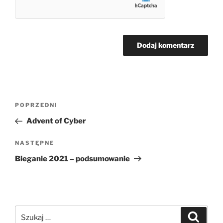
Nawigacja
Poprzedni
POPRZEDNI
wpisu
wpis
Advent of Cyber
Następny
NASTĘPNE
wpis
Bieganie 2021 – podsumowanie
Szukaj:
Szukaj