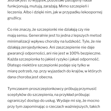
Jednak jest to wyjątek, pozostałe patogeny nadal
funkcjonują, mutują, zarażają. Mimo szczepień i
leczenia. Albo i dzięki nim, jak w przypadku lekoopornej
gruźlicy.
Co nie znaczy, że szczepionki nie działają czy nie
mają sensu. Generalnie jest to jedna z lepszych metod
minimalizacji wpływu choroby na ludzkość. Tyle, że nie
działają zerojedynkowo. Ani zaszczepienie nie daje
gwarancji odporności, ani nie jest w 100% bezpieczne.
Każda szczepionka to
jakieś
ryzyko i
jakaś
odporność.
Dlatego niektóre szczepionki podaje się tylko w
miarę potrzeb, np. przy wyjazdach do krajów, w których
dana choroba jest obecna.
Tymczasem proszczepionkowcy próbują przymusić
sceptyków do szczepienia, na przykład próbując
ograniczyć dostęp do usług. Wydaje mi się, że mocno
przy tym zapominając o rzeczach ważniejszych, takich