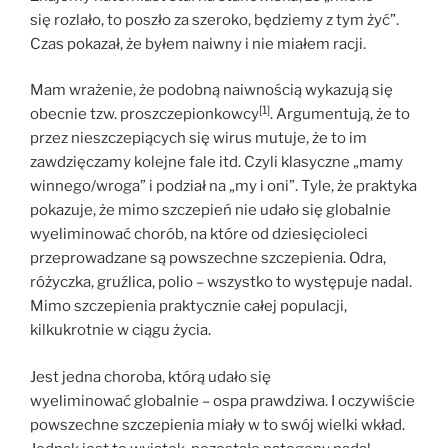
się rozlało, to poszło za szeroko, będziemy z tym żyć”.
Czas pokazał, że byłem naiwny i nie miałem racji.
Mam wrażenie, że podobną naiwnością wykazują się
[1]
obecnie tzw. proszczepionkowcy
. Argumentują, że to
przez nieszczepiących się wirus mutuje, że to im
zawdzięczamy kolejne fale itd. Czyli klasyczne „mamy
winnego/wroga” i podział na „my i oni”. Tyle, że praktyka
pokazuje, że mimo szczepień nie udało się globalnie
wyeliminować chorób, na które od dziesięcioleci
przeprowadzane są powszechne szczepienia. Odra,
różyczka, gruźlica, polio – wszystko to występuje nadal.
Mimo szczepienia praktycznie całej populacji,
kilkukrotnie w ciągu życia.
Jest jedna choroba, którą udało się
wyeliminować globalnie – ospa prawdziwa. I oczywiście
powszechne szczepienia miały w to swój wielki wkład.