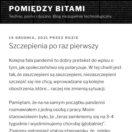
Przejdź
POMIĘDZY BITAMI
do
Techno, porno i duszno. Blog niezupełnie technologiczny.
treści
OPUBLIKOWANE
19 GRUDNIA, 2021
PRZEZ
ROZIE
W
Szczepienia po raz pierwszy
Kolejna fala pandemii to dobry pretekst do wpisu o
tym, jak społeczeństwo się polaryzuje. W tej chwili jest
tak, że zaszczepieni są zaszczepieni, niezaszczepieni
szczepić się nie chcą, wprowadzane są kolejne
obostrzenia, które… raczej nie zmienią sytuacji.
Pamiętam, że na na samym początku pandemii
rozmawiałem z jedną osobą z pracy. Moim
stanowiskiem było, że „teraz zamkniemy się na 3-4
tygodnie i wyeliminujemy chorobę (globalnie)”.
Znajomy natomiast stał na stanowisku, że „mleko