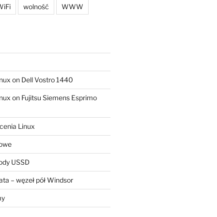
iFi
wolność
WWW
ux on Dell Vostro 1440
ux on Fujitsu Siemens Esprimo
cenia Linux
sowe
kody USSD
ta – węzeł pół Windsor
my