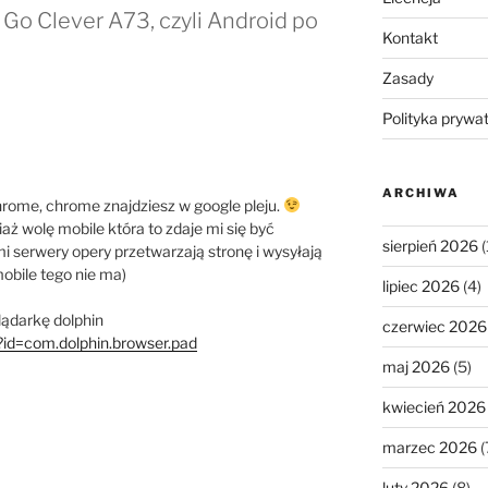
 Go Clever A73, czyli Android po
Kontakt
Zasady
Polityka prywa
ARCHIWA
 Chrome, chrome znajdziesz w google pleju.
aż wolę mobile która to zdaje mi się być
sierpień 2026
(
i serwery opery przetwarzają stronę i wysyłają
bile tego nie ma)
lipiec 2026
(4)
lądarkę dolphin
czerwiec 2026
?id=com.dolphin.browser.pad
maj 2026
(5)
kwiecień 2026
marzec 2026
(
luty 2026
(8)