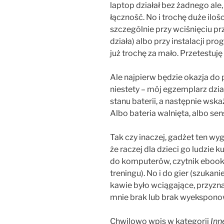
laptop działał bez żadnego ale, 
łączność. No i trochę duże iloś
szczególnie przy wciśnięciu pr
działa) albo przy instalacji pr
już trochę za mało. Przetestuj
Ale najpierw będzie okazja do 
niestety – mój egzemplarz dzi
stanu baterii, a następnie wska
Albo bateria walnięta, albo sen
Tak czy inaczej, gadżet ten wyg
że raczej dla dzieci go ludzie 
do komputerów, czytnik ebookó
treningu). No i do gier (szukan
kawie było wciągające, przyzna
mnie brak lub brak wyekspon
Chwilowo wpis w kategorii
Inn