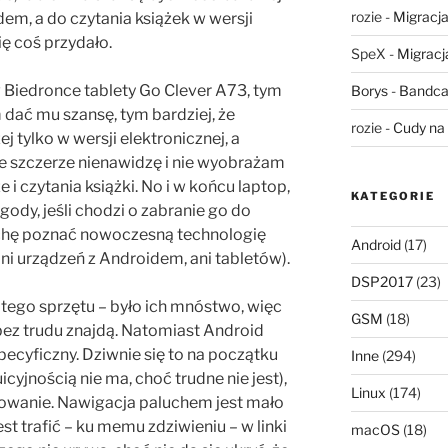
rozie
-
Migracja,
dem, a do czytania książek w wersji
ię coś przydało.
SpeX
-
Migracja
 Biedronce tablety Go Clever A73, tym
Borys
-
Bandca
dać mu szansę, tym bardziej, że
rozie
-
Cudy na 
j tylko w wersji elektronicznej, a
e szczerze nienawidzę i nie wyobrażam
 i czytania książki. No i w końcu laptop,
KATEGORIE
gody, jeśli chodzi o zabranie go do
rochę poznać nowoczesną technologię
Android
(17)
ani urządzeń z Androidem, ani tabletów).
DSP2017
(23)
i tego sprzętu – było ich mnóstwo, więc
GSM
(18)
ez trudu znajdą. Natomiast Android
 specyficzny. Dziwnie się to na początku
Inne
(294)
icyjnością nie ma, choć trudne nie jest),
Linux
(174)
mowanie. Nawigacja paluchem jest mało
st trafić – ku memu zdziwieniu – w linki
macOS
(18)