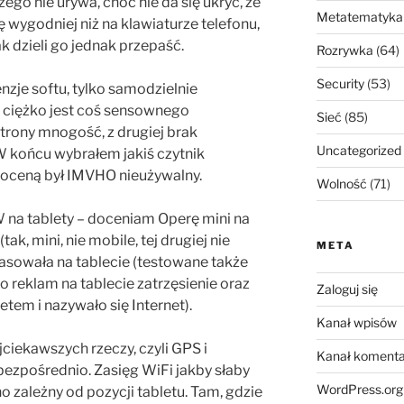
zego nie urywa, choć nie da się ukryć, że
Metatematyka
 wygodniej niż na klawiaturze telefonu,
k dzieli go jednak przepaść.
Rozrywka
(64)
Security
(53)
nzje softu, tylko samodzielnie
 ciężko jest coś sensownego
Sieć
(85)
strony mnogość, z drugiej brak
Uncategorized
 końcu wybrałem jakiś czytnik
 oceną był IMVHO nieużywalny.
Wolność
(71)
na tablety – doceniam Operę mini na
tak, mini, nie mobile, tej drugiej nie
META
pasowała na tablecie (testowane także
bo reklam na tablecie zatrzęsienie oraz
Zaloguj się
tem i nazywało się Internet).
Kanał wpisów
ciekawszych rzeczy, czyli GPS i
Kanał komenta
bezpośrednio. Zasięg WiFi jakby słaby
WordPress.org
 zależny od pozycji tabletu. Tam, gdzie