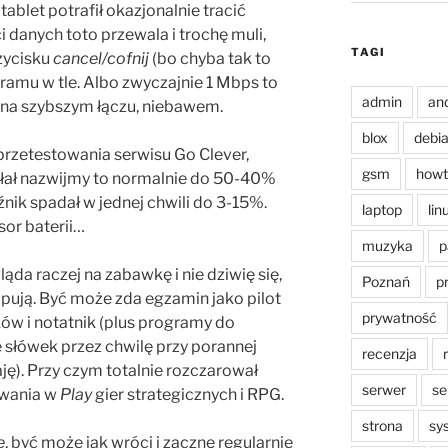
tablet potrafił okazjonalnie tracić
ci danych toto przewala i trochę muli,
TAGI
zycisku
cancel/cofnij
(bo chyba tak to
ogramu w tle. Albo zwyczajnie 1 Mbps to
admin
an
ę na szybszym łączu, niebawem.
blox
debi
przetestowania serwisu Go Clever,
gsm
howt
ałał nazwijmy to normalnie do 50-40%
źnik spadał w jednej chwili do 3-15%.
laptop
lin
sor baterii…
muzyka
p
ląda raczej na zabawkę i nie dziwię się,
Poznań
p
kupują. Być może zda egzamin jako pilot
prywatność
w i notatnik (plus programy do
ie słówek przez chwilę przy porannej
recenzja
ję). Przy czym totalnie rozczarował
serwer
se
owania w
Play
gier strategicznych i RPG.
strona
sy
e
, być może jak wróci i zacznę regularnie