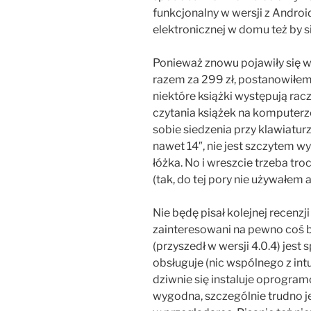
funkcjonalny w wersji z Androi
elektronicznej w domu też by s
Ponieważ znowu pojawiły się w
razem za 299 zł, postanowiłem 
niektóre książki występują racze
czytania książek na komputerz
sobie siedzenia przy klawiaturze
nawet 14″, nie jest szczytem wy
łóżka. No i wreszcie trzeba t
(tak, do tej pory nie używałem 
Nie będę pisał kolejnej recenzj
zainteresowani na pewno coś b
(przyszedł w wersji 4.0.4) jest
obsługuje (nic wspólnego z intu
dziwnie się instaluje oprogra
wygodna, szczególnie trudno je