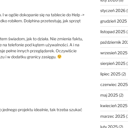
styczeń 2026
(
 w ogóle dokopanie się na tablecie do Help ->
adko robiłem. Dolphina przetestuję, jak sprzęt
grudzień 2025
listopad 2025
(
stem świadom, jak to działa. Nie zmienia faktu,
październik 20
e na telefonie pod kątem używalności. A i na
wersje pełne innych przeglądarek. Oczywiście
wrzesień 2025
zu i w dodatku granicy zasięgu.
sierpień 2025
(
lipiec 2025
(2)
czerwiec 2025
maj 2025
(2)
kwiecień 2025
o jednego projektu idealnie, tak trzeba szukać
marzec 2025
(
luty 2025
(2)