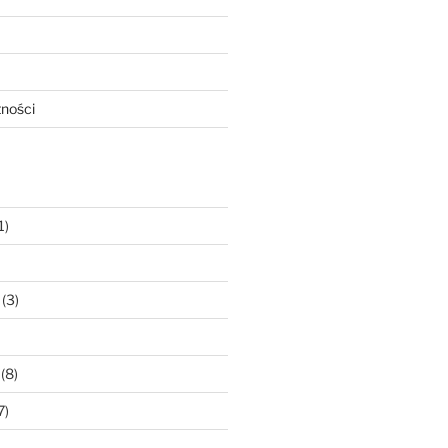
tności
1)
(3)
(8)
7)