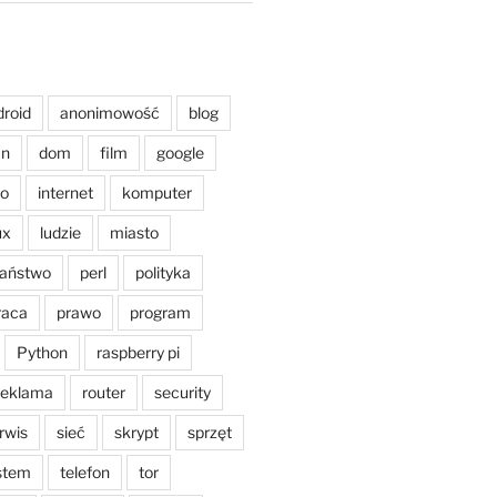
droid
anonimowość
blog
an
dom
film
google
o
internet
komputer
ux
ludzie
miasto
aństwo
perl
polityka
raca
prawo
program
Python
raspberry pi
reklama
router
security
rwis
sieć
skrypt
sprzęt
stem
telefon
tor