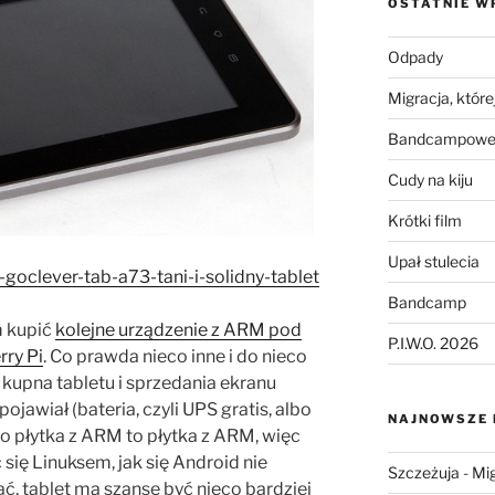
OSTATNIE W
Odpady
Migracja, której
Bandcampowe 
Cudy na kiju
Krótki film
Upał stulecia
t-goclever-tab-a73-tani-i-solidny-tablet
Bandcamp
em kupić
kolejne urządzenie z ARM pod
P.I.W.O. 2026
rry Pi
. Co prawda nieco inne i do nieco
kupna tabletu i sprzedania ekranu
ojawiał (bateria, czyli UPS gratis, albo
NAJNOWSZE
 bo płytka z ARM to płytka z ARM, więc
ię Linuksem, jak się Android nie
Szczeżuja
-
Mig
ć, tablet ma szansę być nieco bardziej