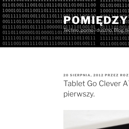
Przejdź
do
POMIĘDZY
treści
Techno, porno i duszno. Blog n
OPUBLIKOWANE
20 SIERPNIA, 2012
PRZEZ
ROZ
W
Tablet Go Clever A7
pierwszy.