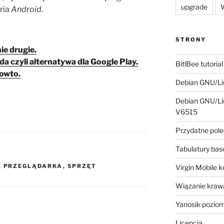
upgrade
W
ria
Android.
STRONY
ie drugie.
a czyli alternatywa dla Google Play.
BitlBee tutorial
howto.
Debian GNU/Lin
Debian GNU/Lin
V6515
Przydatne pole
Tabulatury ba
,
PRZEGLĄDARKA
,
SPRZĘT
Virgin Mobile 
Wiązanie krawa
Yanosik pozio
Licencja