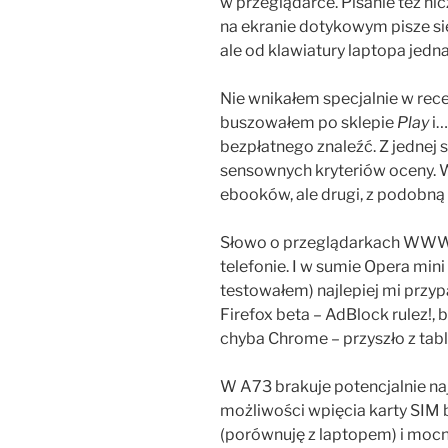
w przeglądarce. Pisanie też nic
na ekranie dotykowym pisze się
ale od klawiatury laptopa jedna
Nie wnikałem specjalnie w rece
buszowałem po sklepie
Play
i…
bezpłatnego znaleźć. Z jednej 
sensownych kryteriów oceny. W
ebooków, ale drugi, z podobną
Słowo o przeglądarkach WWW 
telefonie. I w sumie Opera mini (
testowałem) najlepiej mi przy
Firefox beta – AdBlock rulez!, 
chyba Chrome – przyszło z table
W A73 brakuje potencjalnie naj
możliwości wpięcia karty SIM 
(porównuję z laptopem) i mocno