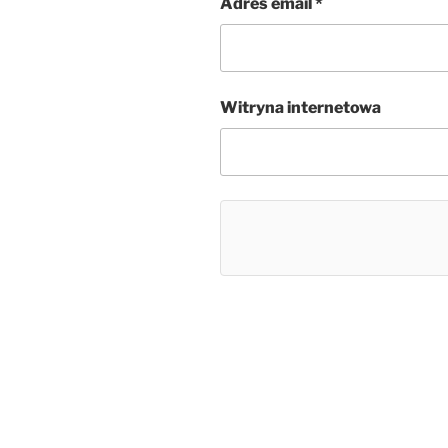
Adres email
*
Witryna internetowa
Nawigacja