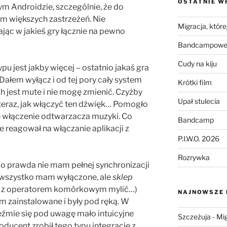
OSTATNIE W
m Androidzie, szczególnie, że do
m większych zastrzeżeń. Nie
Migracja, której
jąc w jakieś gry łącznie na pewno
Bandcampowe 
Cudy na kiju
pu jest jakby więcej – ostatnio jakaś gra
 Dałem wyłącz i od tej pory cały system
Krótki film
 jest mute i nie mogę zmienić. Czyżby
Upał stulecia
teraz, jak włączyć ten dźwięk… Pomogło
ie włączenie odtwarzacza muzyki. Co
Bandcamp
 reagował na włączanie aplikacji z
P.I.W.O. 2026
Rozrywka
o prawda nie mam pełnej synchronizacji
e wszystko mam wyłączone, ale
sklep
się z operatorem komórkowym mylić…)
NAJNOWSZE
em zainstalowane i były pod ręką. W
weźmie się pod uwagę mało intuicyjne
Szczeżuja
-
Mig
ducent zrobił tego typu integrację z