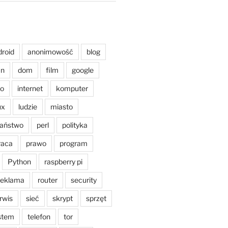
droid
anonimowość
blog
an
dom
film
google
o
internet
komputer
ux
ludzie
miasto
aństwo
perl
polityka
raca
prawo
program
Python
raspberry pi
reklama
router
security
rwis
sieć
skrypt
sprzęt
stem
telefon
tor