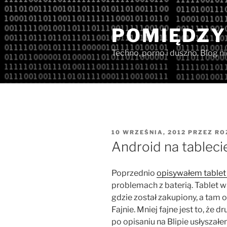
Przejdź
do
POMIĘDZY
treści
Techno, porno i duszno. Blog n
OPUBLIKOWANE
10 WRZEŚNIA, 2012
PRZEZ
RO
W
Android na tablecie
Poprzednio
opisywałem tablet
problemach z baterią. Tablet w 
gdzie został zakupiony, a tam 
Fajnie. Mniej fajne jest to, że
po opisaniu na Blipie usłyszał