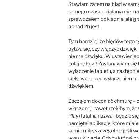
Stawiam zatem na błąd w samy
samego czasu działania nie ma
sprawdzałem dokładnie, ale gra
ponad 2h jest.
Tym bardziej, że błędów tego ty
pytała się, czy włączyć dźwięk.
nie ma dźwięku. W ustawieniach
kolejny bug? Zastanawiam się 
wyłączenie tabletu, a następn
ciekawe, przed wyłączeniem nie
dźwiękiem.
Zacząłem doceniać chmurę – c
włączonej, nawet rzekłbym, ż
Play
(fatalna nazwa i będzie 
pamiętał aplikacje, które miał
sumie miłe, szczególnie jeśli 
wyszukiwanie. Gdyby któryś pro