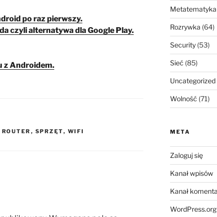
Metatematyka
ndroid po raz pierwszy.
Rozrywka
(64)
a czyli alternatywa dla Google Play.
Security
(53)
Sieć
(85)
u z Androidem.
Uncategorized
Wolność
(71)
,
ROUTER
,
SPRZĘT
,
WIFI
META
Zaloguj się
Kanał wpisów
Kanał komenta
WordPress.org