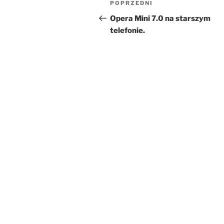
Poprzedni
POPRZEDNI
wpisu
wpis
Opera Mini 7.0 na starszym
telefonie.