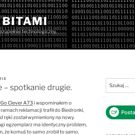
 BITAMI
iezupełnie technologiczny.
ZIE
Szukaj:
 – spotkanie drugie.
 Go Clever A73
i wspominałem o
ramach reklamacji trafił do Biedronki,
od ręki został wymieniony na nowy.
 drugi egzemplarz ma identyczny problem,
em, że komuś to samo zrobił to samo.