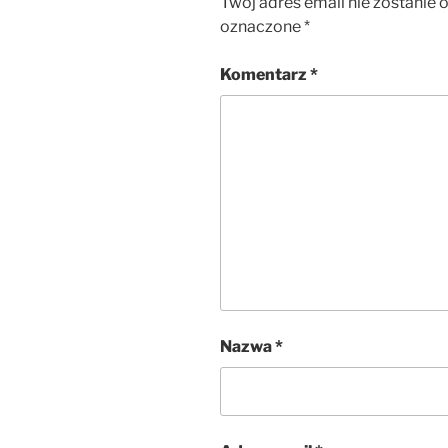
Twój adres email nie zostanie 
oznaczone
*
Komentarz
*
Nazwa
*