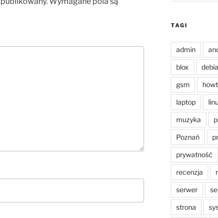
opublikowany.
Wymagane pola są
TAGI
admin
an
blox
debi
gsm
howt
laptop
lin
muzyka
p
Poznań
p
prywatność
recenzja
serwer
se
strona
sy