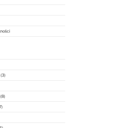
tności
(3)
(8)
7)
5)