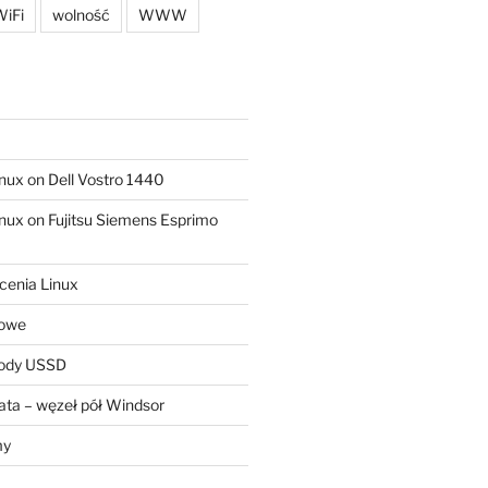
iFi
wolność
WWW
ux on Dell Vostro 1440
ux on Fujitsu Siemens Esprimo
cenia Linux
sowe
kody USSD
ta – węzeł pół Windsor
my