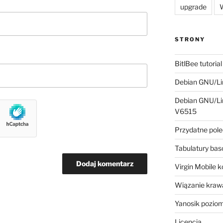
upgrade
W
STRONY
BitlBee tutorial
Debian GNU/Lin
Debian GNU/Lin
V6515
Przydatne pole
Tabulatury ba
Virgin Mobile 
Wiązanie krawa
Yanosik pozio
Licencja