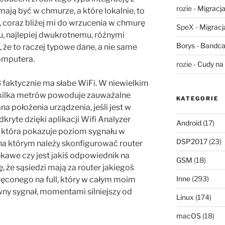
rozie
-
Migracja,
ają być w chmurze, a które lokalnie, to
, coraz bliżej mi do wrzucenia w chmurę
SpeX
-
Migracja
, najlepiej dwukrotnemu, różnymi
Borys
-
Bandca
, że to raczej typowe dane, a nie same
komputera.
rozie
-
Cudy na 
 faktycznie ma słabe WiFi. W niewielkim
 kilka metrów powoduje zauważalne
KATEGORIE
a położenia urządzenia, jeśli jest w
kryte dzięki aplikacji Wifi Analyzer
Android
(17)
, która pokazuje poziom sygnału w
DSP2017
(23)
na którym należy skonfigurować router
iekawe czy jest jakiś odpowiednik na
GSM
(18)
ę, że sąsiedzi mają za router jakiegoś
Inne
(293)
conego na full, który w całym moim
ny sygnał, momentami silniejszy od
Linux
(174)
macOS
(18)