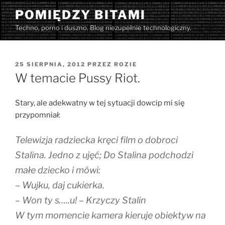
Przejdź
POMIĘDZY BITAMI
do
Techno, porno i duszno. Blog niezupełnie technologiczny.
treści
OPUBLIKOWANE
25 SIERPNIA, 2012
PRZEZ
ROZIE
W
W temacie Pussy Riot.
Stary, ale adekwatny w tej sytuacji dowcip mi się
przypomniał:
Telewizja radziecka kręci film o dobroci
Stalina. Jedno z ujęć; Do Stalina podchodzi
małe dziecko i mówi:
– Wujku, daj cukierka.
– Won ty s…..u! – Krzyczy Stalin
W tym momencie kamera kieruje obiektyw na