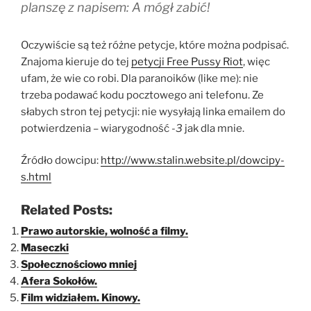
planszę z napisem: A mógł zabić!
Oczywiście są też różne petycje, które można podpisać.
Znajoma kieruje do tej
petycji Free Pussy Riot
, więc
ufam, że wie co robi. Dla paranoików (like me): nie
trzeba podawać kodu pocztowego ani telefonu. Ze
słabych stron tej petycji: nie wysyłają linka emailem do
potwierdzenia – wiarygodność
-3
jak dla mnie.
Źródło dowcipu:
http://www.stalin.website.pl/dowcipy-
s.html
Related Posts:
Prawo autorskie, wolność a filmy.
Maseczki
Społecznościowo mniej
Afera Sokołów.
Film widziałem. Kinowy.