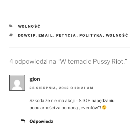
KATEGORIE
WOLNOŚĆ
TAGI
DOWCIP
,
EMAIL
,
PETYCJA
,
POLITYKA
,
WOLNOŚĆ
4 odpowiedzi na “W temacie Pussy Riot.”
gjon
25 SIERPNIA, 2012 O 10:21 AM
Szkoda że nie ma akcji – STOP napędzaniu
popularności za pomocą „eventów”!
Odpowiedz