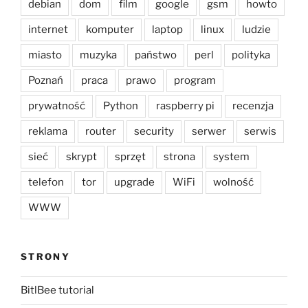
debian
dom
film
google
gsm
howto
internet
komputer
laptop
linux
ludzie
miasto
muzyka
państwo
perl
polityka
Poznań
praca
prawo
program
prywatność
Python
raspberry pi
recenzja
reklama
router
security
serwer
serwis
sieć
skrypt
sprzęt
strona
system
telefon
tor
upgrade
WiFi
wolność
WWW
STRONY
BitlBee tutorial