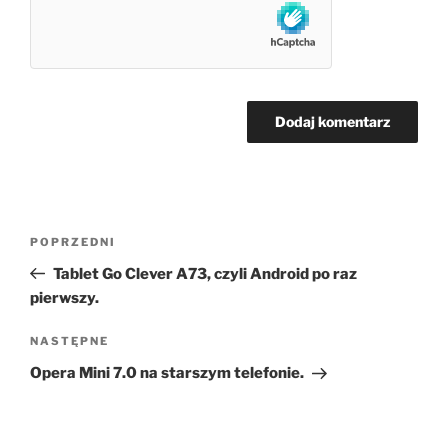
Nawigacja
Poprzedni
POPRZEDNI
wpisu
wpis
Tablet Go Clever A73, czyli Android po raz
pierwszy.
Następny
NASTĘPNE
wpis
Opera Mini 7.0 na starszym telefonie.