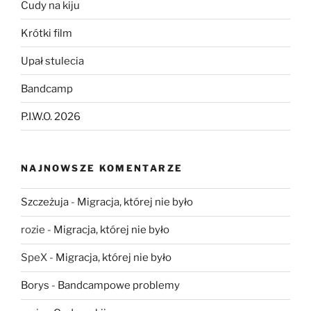
Cudy na kiju
Krótki film
Upał stulecia
Bandcamp
P.I.W.O. 2026
NAJNOWSZE KOMENTARZE
Szczeżuja
-
Migracja, której nie było
rozie
-
Migracja, której nie było
SpeX
-
Migracja, której nie było
Borys
-
Bandcampowe problemy