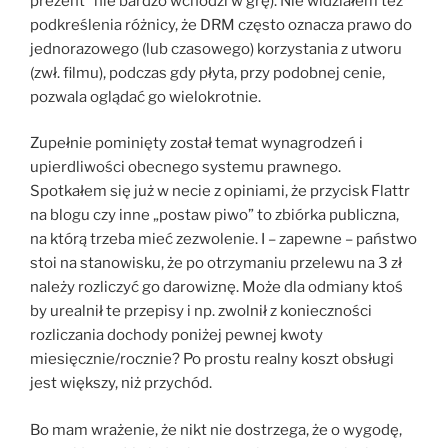
prezent” nie bardzo wchodzi w grę). Nie widziałem też
podkreślenia różnicy, że DRM często oznacza prawo do
jednorazowego (lub czasowego) korzystania z utworu
(zwł. filmu), podczas gdy płyta, przy podobnej cenie,
pozwala oglądać go wielokrotnie.
Zupełnie pominięty został temat wynagrodzeń i
upierdliwości obecnego systemu prawnego.
Spotkałem się już w necie z opiniami, że przycisk Flattr
na blogu czy inne „postaw piwo” to zbiórka publiczna,
na którą trzeba mieć zezwolenie. I – zapewne – państwo
stoi na stanowisku, że po otrzymaniu przelewu na 3 zł
należy rozliczyć go darowiznę. Może dla odmiany ktoś
by urealnił te przepisy i np. zwolnił z konieczności
rozliczania dochody poniżej pewnej kwoty
miesięcznie/rocznie? Po prostu realny koszt obsługi
jest większy, niż przychód.
Bo mam wrażenie, że nikt nie dostrzega, że o wygodę,