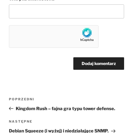
Nawigacja
Poprzedni
POPRZEDNI
wpisu
wpis
Kingdom Rush – fajna gra typu tower defense.
Następny
NASTĘPNE
wpis
Debian Squeeze (i wyżej) i niedziałające SNMP.