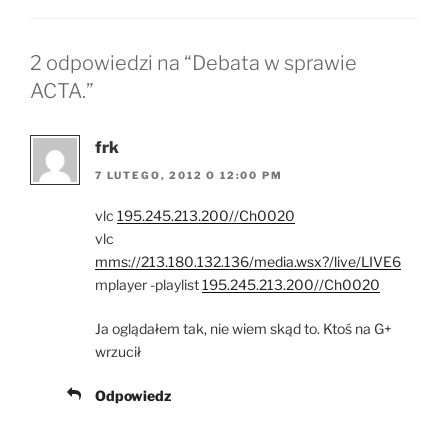
2 odpowiedzi na “Debata w sprawie
ACTA.”
frk
7 LUTEGO, 2012 O 12:00 PM
vlc
195.245.213.200//Ch0020
vlc
mms://213.180.132.136/media.wsx?/live/LIVE6
mplayer -playlist
195.245.213.200//Ch0020
Ja oglądałem tak, nie wiem skąd to. Ktoś na G+
wrzucił
Odpowiedz