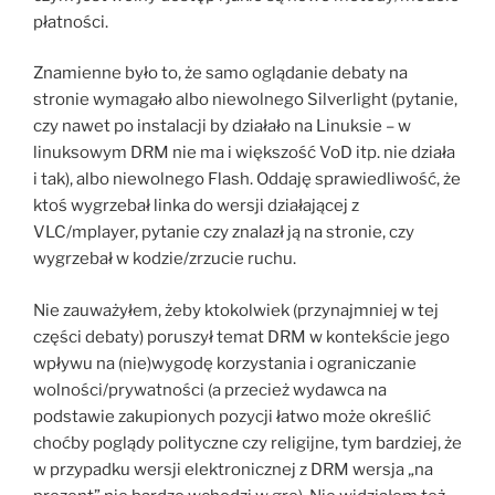
płatności.
Znamienne było to, że samo oglądanie debaty na
stronie wymagało albo niewolnego Silverlight (pytanie,
czy nawet po instalacji by działało na Linuksie – w
linuksowym DRM nie ma i większość VoD itp. nie działa
i tak), albo niewolnego Flash. Oddaję sprawiedliwość, że
ktoś wygrzebał linka do wersji działającej z
VLC/mplayer, pytanie czy znalazł ją na stronie, czy
wygrzebał w kodzie/zrzucie ruchu.
Nie zauważyłem, żeby ktokolwiek (przynajmniej w tej
części debaty) poruszył temat DRM w kontekście jego
wpływu na (nie)wygodę korzystania i ograniczanie
wolności/prywatności (a przecież wydawca na
podstawie zakupionych pozycji łatwo może określić
choćby poglądy polityczne czy religijne, tym bardziej, że
w przypadku wersji elektronicznej z DRM wersja „na