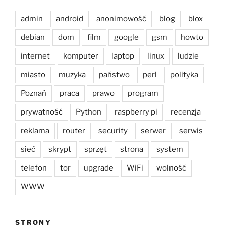
admin
android
anonimowość
blog
blox
debian
dom
film
google
gsm
howto
internet
komputer
laptop
linux
ludzie
miasto
muzyka
państwo
perl
polityka
Poznań
praca
prawo
program
prywatność
Python
raspberry pi
recenzja
reklama
router
security
serwer
serwis
sieć
skrypt
sprzęt
strona
system
telefon
tor
upgrade
WiFi
wolność
WWW
STRONY