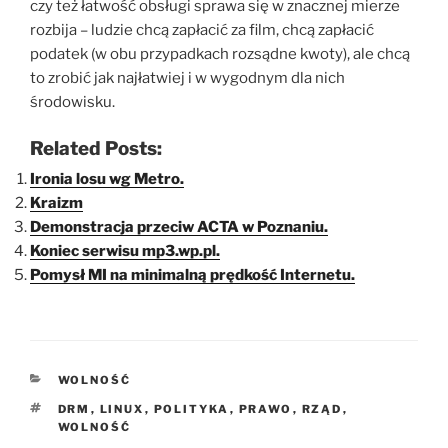
czy też łatwość obsługi sprawa się w znacznej mierze
rozbija – ludzie chcą zapłacić za film, chcą zapłacić
podatek (w obu przypadkach rozsądne kwoty), ale chcą
to zrobić jak najłatwiej i w wygodnym dla nich
środowisku.
Related Posts:
Ironia losu wg Metro.
Kraizm
Demonstracja przeciw ACTA w Poznaniu.
Koniec serwisu mp3.wp.pl.
Pomysł MI na minimalną prędkość Internetu.
KATEGORIE
WOLNOŚĆ
TAGI
DRM
,
LINUX
,
POLITYKA
,
PRAWO
,
RZĄD
,
WOLNOŚĆ