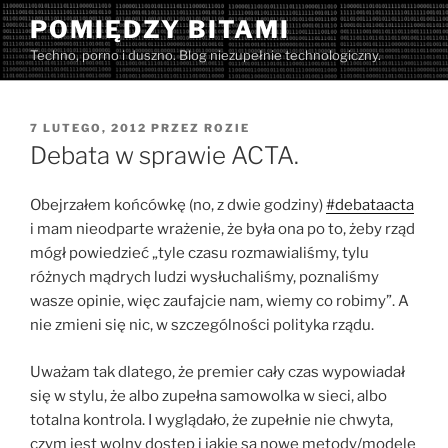
Przejdź
POMIĘDZY BITAMI
do
Techno, porno i duszno. Blog niezupełnie technologiczny.
treści
OPUBLIKOWANE
7 LUTEGO, 2012
PRZEZ
ROZIE
W
Debata w sprawie ACTA.
Obejrzałem końcówkę (no, z dwie godziny)
#debataacta
i mam nieodparte wrażenie, że była ona po to, żeby rząd
mógł powiedzieć „tyle czasu rozmawialiśmy, tylu
różnych mądrych ludzi wysłuchaliśmy, poznaliśmy
wasze opinie, więc zaufajcie nam, wiemy co robimy”. A
nie zmieni się nic, w szczególności polityka rządu.
Uważam tak dlatego, że premier cały czas wypowiadał
się w stylu, że albo zupełna samowolka w sieci, albo
totalna kontrola. I wyglądało, że zupełnie nie chwyta,
czym jest wolny dostęp i jakie są nowe metody/modele