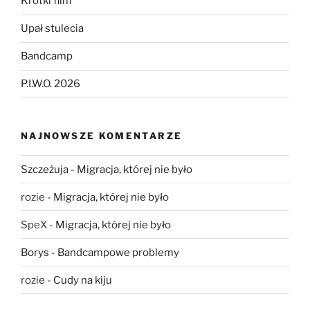
Krótki film
Upał stulecia
Bandcamp
P.I.W.O. 2026
NAJNOWSZE KOMENTARZE
Szczeżuja
-
Migracja, której nie było
rozie
-
Migracja, której nie było
SpeX
-
Migracja, której nie było
Borys
-
Bandcampowe problemy
rozie
-
Cudy na kiju