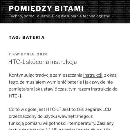
Przejdź
POMIĘDZY BITAMI
do
Techno, porno i duszno. Blog niezupełnie technologiczny.
treści
TAG:
BATERIA
OPUBLIKOWANE
7 KWIETNIA, 2026
W
HTC-1 skócona instrukcja
Kontynuując tradycję zamieszczania
instrukcji
, z okazji
tego, że musiałem wymienić baterię i jak zwykle nie
pamiętałem jak ustawić czas, tym razem instrukcja do
HTC-1.
Co to w ogóle jest HTC-1? Jest to tani zegarek LCD
przeznaczony do użytku wewnętrznego, z
funkcją pomiaru wilgotności i temperatury. Zasilany
[1]