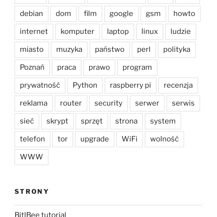
debian
dom
film
google
gsm
howto
internet
komputer
laptop
linux
ludzie
miasto
muzyka
państwo
perl
polityka
Poznań
praca
prawo
program
prywatność
Python
raspberry pi
recenzja
reklama
router
security
serwer
serwis
sieć
skrypt
sprzęt
strona
system
telefon
tor
upgrade
WiFi
wolność
WWW
STRONY
BitlBee tutorial