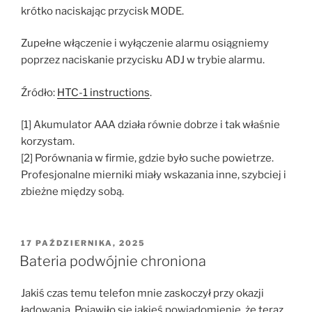
krótko naciskając przycisk MODE.
Zupełne włączenie i wyłączenie alarmu osiągniemy
poprzez naciskanie przycisku ADJ w trybie alarmu.
Źródło:
HTC-1 instructions
.
[1] Akumulator AAA działa równie dobrze i tak właśnie
korzystam.
[2] Porównania w firmie, gdzie było suche powietrze.
Profesjonalne mierniki miały wskazania inne, szybciej i
zbieżne między sobą.
OPUBLIKOWANE
17 PAŹDZIERNIKA, 2025
W
Bateria podwójnie chroniona
Jakiś czas temu telefon mnie zaskoczył przy okazji
ładowania. Pojawiło się jakieś powiadomienie, że teraz