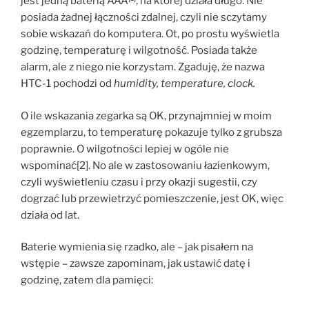
jest jedną baterią AAA
, na której działa długo. Nie
posiada żadnej łączności zdalnej, czyli nie sczytamy
sobie wskazań do komputera. Ot, po prostu wyświetla
godzinę, temperaturę i wilgotność. Posiada także
alarm, ale z niego nie korzystam. Zgaduję, że nazwa
HTC-1 pochodzi od
humidity, temperature, clock.
O ile wskazania zegarka są OK, przynajmniej w moim
egzemplarzu, to temperaturę pokazuje tylko z grubsza
poprawnie. O wilgotności lepiej w ogóle nie
wspominać[2]. No ale w zastosowaniu łazienkowym,
czyli wyświetleniu czasu i przy okazji sugestii, czy
dogrzać lub przewietrzyć pomieszczenie, jest OK, więc
działa od lat.
Baterie wymienia się rzadko, ale – jak pisałem na
wstępie – zawsze zapominam, jak ustawić datę i
godzinę, zatem dla pamięci: