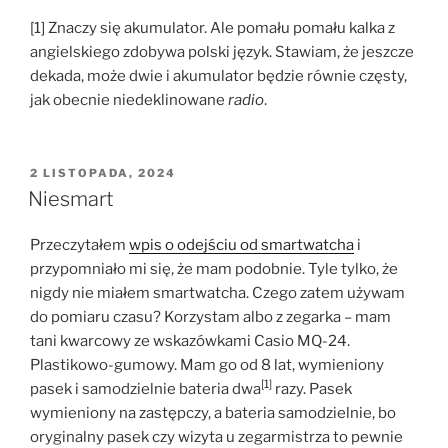
[1] Znaczy się akumulator. Ale pomału pomału kalka z
angielskiego zdobywa polski język. Stawiam, że jeszcze
dekada, może dwie i akumulator będzie równie częsty,
jak obecnie niedeklinowane
radio
.
OPUBLIKOWANE
2 LISTOPADA, 2024
W
Niesmart
Przeczytałem
wpis o odejściu od smartwatcha
i
przypomniało mi się, że mam podobnie. Tyle tylko, że
nigdy nie miałem smartwatcha. Czego zatem używam
do pomiaru czasu? Korzystam albo z zegarka – mam
tani kwarcowy ze wskazówkami Casio MQ-24.
Plastikowo-gumowy. Mam go od 8 lat, wymieniony
[1]
pasek i samodzielnie bateria dwa
razy. Pasek
wymieniony na zastępczy, a bateria samodzielnie, bo
oryginalny pasek czy wizyta u zegarmistrza to pewnie