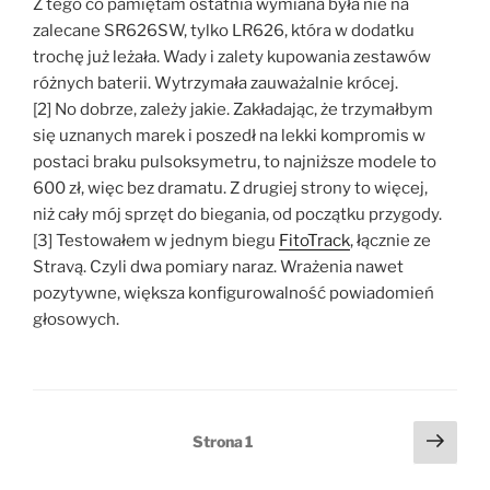
Z tego co pamiętam ostatnia wymiana była nie na
zalecane SR626SW, tylko LR626, która w dodatku
trochę już leżała. Wady i zalety kupowania zestawów
różnych baterii. Wytrzymała zauważalnie krócej.
[2] No dobrze, zależy jakie. Zakładając, że trzymałbym
się uznanych marek i poszedł na lekki kompromis w
postaci braku pulsoksymetru, to najniższe modele to
600 zł, więc bez dramatu. Z drugiej strony to więcej,
niż cały mój sprzęt do biegania, od początku przygody.
[3] Testowałem w jednym biegu
FitoTrack
, łącznie ze
Stravą. Czyli dwa pomiary naraz. Wrażenia nawet
pozytywne, większa konfigurowalność powiadomień
głosowych.
Stronicowanie
Nast
Strona
1
stro
wpisów