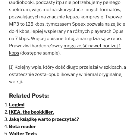
(audiobooki, podcasty itp.) nie potrzebujemy pełnego
spektrum, więc można skorzystać z innych formatów,
pozwalających na znacznie lepszą kompresję. Typowe
MP3 to 128 kbps, tymczasem Speex pozwala na zejście
do 4 kbps, lepiej wspierany na różnych playerach Opus
na 7 kbps. Więcej opisane
tutaj
, a narzędzia są w
repo
.
Prawdziwi hardcore’owcy
mogą zejść nawet poniżej 1
kbps
(dostępne sample).
[1] Kolejny wpis, który dość długo przeleżał w szkicach, a
ostatecznie został opublikowany w niemal oryginalnej
wersji.
Related Posts:
Legimi
IKEA, the bookkiller.
Jaką książkę warto przeczytać?
Beta reader
Walter Tevis