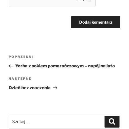
Nawigacja
Poprzedni
POPRZEDNI
wpisu
wpis
Yerba z sokiem pomarańczowym – napój na lato
Następny
NASTĘPNE
wpis
Dzień bez znaczenia
Szukaj:
Szukaj