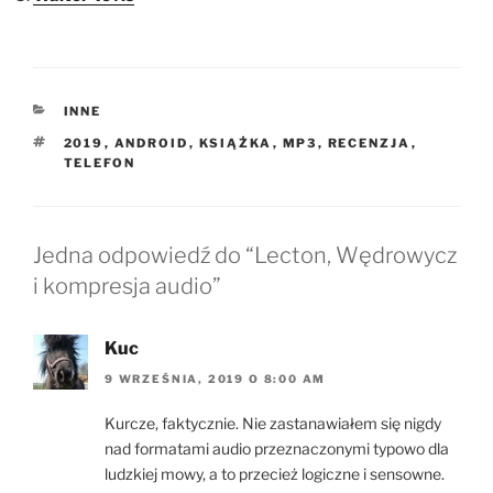
KATEGORIE
INNE
TAGI
2019
,
ANDROID
,
KSIĄŻKA
,
MP3
,
RECENZJA
,
TELEFON
Jedna odpowiedź do “Lecton, Wędrowycz
i kompresja audio”
Kuc
9 WRZEŚNIA, 2019 O 8:00 AM
Kurcze, faktycznie. Nie zastanawiałem się nigdy
nad formatami audio przeznaczonymi typowo dla
ludzkiej mowy, a to przecież logiczne i sensowne.