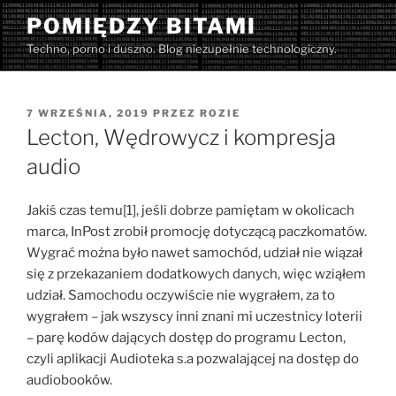
Przejdź
POMIĘDZY BITAMI
do
Techno, porno i duszno. Blog niezupełnie technologiczny.
treści
OPUBLIKOWANE
7 WRZEŚNIA, 2019
PRZEZ
ROZIE
W
Lecton, Wędrowycz i kompresja
audio
Jakiś czas temu[1], jeśli dobrze pamiętam w okolicach
marca, InPost zrobił promocję dotyczącą paczkomatów.
Wygrać można było nawet samochód, udział nie wiązał
się z przekazaniem dodatkowych danych, więc wziąłem
udział. Samochodu oczywiście nie wygrałem, za to
wygrałem – jak wszyscy inni znani mi uczestnicy loterii
– parę kodów dających dostęp do programu Lecton,
czyli aplikacji Audioteka s.a pozwalającej na dostęp do
audiobooków.