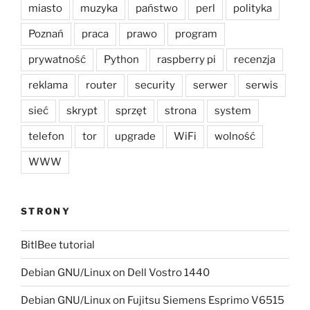
miasto
muzyka
państwo
perl
polityka
Poznań
praca
prawo
program
prywatność
Python
raspberry pi
recenzja
reklama
router
security
serwer
serwis
sieć
skrypt
sprzęt
strona
system
telefon
tor
upgrade
WiFi
wolność
WWW
STRONY
BitlBee tutorial
Debian GNU/Linux on Dell Vostro 1440
Debian GNU/Linux on Fujitsu Siemens Esprimo V6515