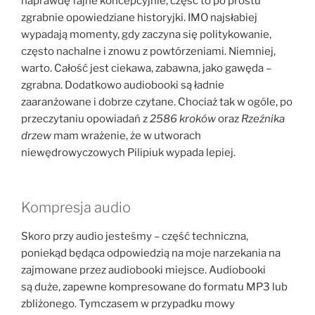
naprawdę fajne koncepcyjnie, część to po prostu
zgrabnie opowiedziane historyjki. IMO najsłabiej
wypadają momenty, gdy zaczyna się politykowanie,
często nachalne i znowu z powtórzeniami. Niemniej,
warto. Całość jest ciekawa, zabawna, jako gawęda –
zgrabna. Dodatkowo audiobooki są ładnie
zaaranżowane i dobrze czytane. Chociaż tak w ogóle, po
przeczytaniu opowiadań z
2586 kroków
oraz
Rzeźnika
drzew
mam wrażenie, że w utworach
niewędrowyczowych Pilipiuk wypada lepiej.
Kompresja audio
Skoro przy audio jesteśmy – część techniczna,
poniekąd będąca odpowiedzią na moje narzekania na
zajmowane przez audiobooki miejsce. Audiobooki
są duże, zapewne kompresowane do formatu MP3 lub
zbliżonego. Tymczasem w przypadku mowy