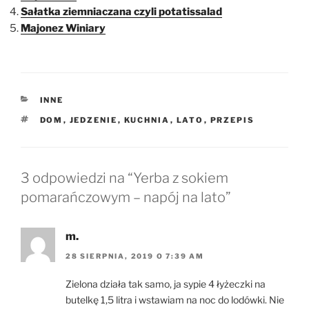
Sałatka ziemniaczana czyli potatissalad
Majonez Winiary
KATEGORIE
INNE
TAGI
DOM
,
JEDZENIE
,
KUCHNIA
,
LATO
,
PRZEPIS
3 odpowiedzi na “Yerba z sokiem
pomarańczowym – napój na lato”
m.
28 SIERPNIA, 2019 O 7:39 AM
Zielona działa tak samo, ja sypie 4 łyżeczki na
butelkę 1,5 litra i wstawiam na noc do lodówki. Nie