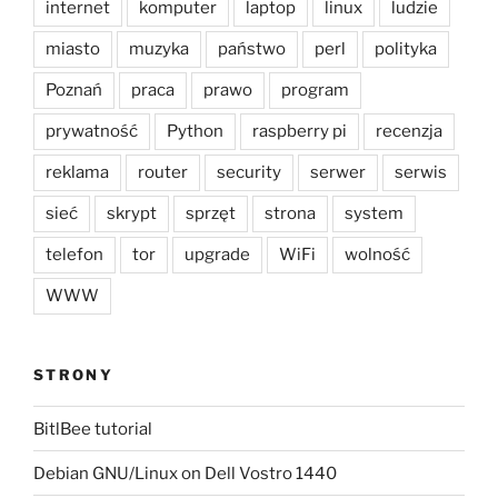
internet
komputer
laptop
linux
ludzie
miasto
muzyka
państwo
perl
polityka
Poznań
praca
prawo
program
prywatność
Python
raspberry pi
recenzja
reklama
router
security
serwer
serwis
sieć
skrypt
sprzęt
strona
system
telefon
tor
upgrade
WiFi
wolność
WWW
STRONY
BitlBee tutorial
Debian GNU/Linux on Dell Vostro 1440