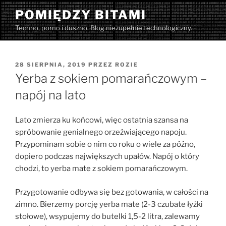
Przejdź
POMIĘDZY BITAMI
do
Techno, porno i duszno. Blog niezupełnie technologiczny.
treści
OPUBLIKOWANE
28 SIERPNIA, 2019
PRZEZ
ROZIE
W
Yerba z sokiem pomarańczowym –
napój na lato
Lato zmierza ku końcowi, więc ostatnia szansa na
spróbowanie genialnego orzeźwiającego napoju.
Przypominam sobie o nim co roku o wiele za późno,
dopiero podczas największych upałów. Napój o który
chodzi, to yerba mate z sokiem pomarańczowym.
Przygotowanie odbywa się bez gotowania, w całości na
zimno. Bierzemy porcję yerba mate (2-3 czubate łyżki
stołowe), wsypujemy do butelki 1,5-2 litra, zalewamy