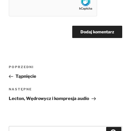
Nawigacja
Poprzedni
POPRZEDNI
wpisu
wpis
Tąpnięcie
Następny
NASTĘPNE
wpis
Lecton, Wędrowycz i kompresja audio
Szukaj: