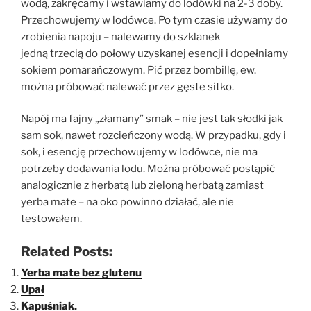
wodą, zakręcamy i wstawiamy do lodówki na 2-3 doby.
Przechowujemy w lodówce. Po tym czasie używamy do
zrobienia napoju – nalewamy do szklanek
jedną trzecią do połowy uzyskanej esencji i dopełniamy
sokiem pomarańczowym. Pić przez bombillę, ew.
można próbować nalewać przez gęste sitko.
Napój ma fajny „złamany” smak – nie jest tak słodki jak
sam sok, nawet rozcieńczony wodą. W przypadku, gdy i
sok, i esencję przechowujemy w lodówce, nie ma
potrzeby dodawania lodu. Można próbować postąpić
analogicznie z herbatą lub zieloną herbatą zamiast
yerba mate – na oko powinno działać, ale nie
testowałem.
Related Posts:
Yerba mate bez glutenu
Upał
Kapuśniak.