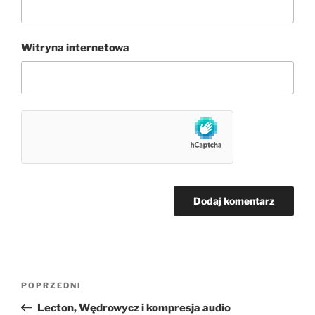
Witryna internetowa
Nawigacja
Poprzedni
POPRZEDNI
wpisu
wpis
Lecton, Wędrowycz i kompresja audio