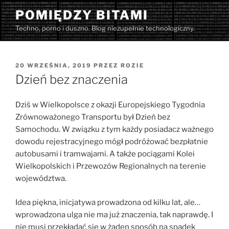
Przejdź
POMIĘDZY BITAMI
do
Techno, porno i duszno. Blog niezupełnie technologiczny.
treści
OPUBLIKOWANE
20 WRZEŚNIA, 2019
PRZEZ
ROZIE
W
Dzień bez znaczenia
Dziś w Wielkopolsce z okazji Europejskiego Tygodnia
Zrównoważonego Transportu był Dzień bez
Samochodu. W związku z tym każdy posiadacz ważnego
dowodu rejestracyjnego mógł podróżować bezpłatnie
autobusami i tramwajami. A także pociągami Kolei
Wielkopolskich i Przewozów Regionalnych na terenie
województwa.
Idea piękna, inicjatywa prowadzona od kilku lat, ale…
wprowadzona ulga nie ma już znaczenia, tak naprawdę. I
nie musi przekładać się w żaden sposób na spadek