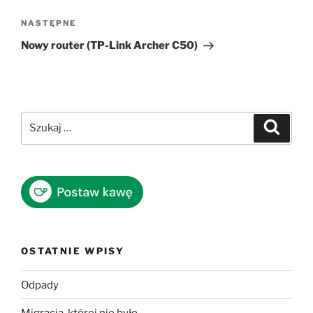
Następny
NASTĘPNE
wpis
Nowy router (TP-Link Archer C50)
Szukaj:
Szukaj
OSTATNIE WPISY
Odpady
Migracja, której nie było