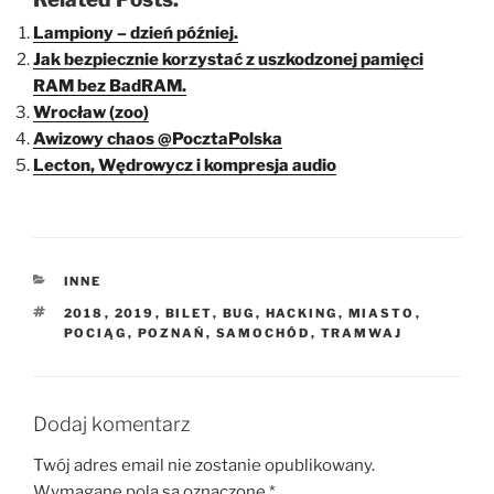
Lampiony – dzień później.
Jak bezpiecznie korzystać z uszkodzonej pamięci
RAM bez BadRAM.
Wrocław (zoo)
Awizowy chaos @PocztaPolska
Lecton, Wędrowycz i kompresja audio
KATEGORIE
INNE
TAGI
2018
,
2019
,
BILET
,
BUG
,
HACKING
,
MIASTO
,
POCIĄG
,
POZNAŃ
,
SAMOCHÓD
,
TRAMWAJ
Dodaj komentarz
Twój adres email nie zostanie opublikowany.
Wymagane pola są oznaczone
*