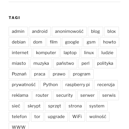
TAGI
admin
android
anonimowość
blog
blox
debian
dom
film
google
gsm
howto
internet
komputer
laptop
linux
ludzie
miasto
muzyka
państwo
perl
polityka
Poznań
praca
prawo
program
prywatność
Python
raspberry pi
recenzja
reklama
router
security
serwer
serwis
sieć
skrypt
sprzęt
strona
system
telefon
tor
upgrade
WiFi
wolność
WWW