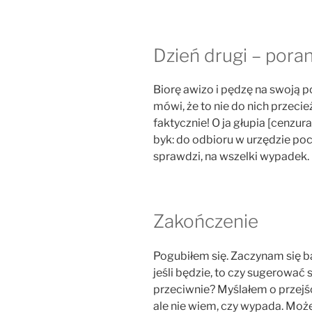
Dzień drugi – pora
Biorę awizo i pędzę na swoją poc
mówi, że to nie do nich przecież
faktycznie! O ja głupia [cenzur
byk: do odbioru w urzędzie po
sprawdzi, na wszelki wypadek. N
Zakończenie
Pogubiłem się. Zaczynam się b
jeśli będzie, to czy sugerować 
przeciwnie? Myślałem o przej
ale nie wiem, czy wypada. Moż