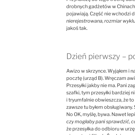
drobnych gadżetów w Chinach, 
pojawiają. Część nie wchodzi d
nierejestrowana, rozmiar wykl
jakoś tak.
Dzień pierwszy – p
Awizo w skrzynce. Wyjąłem i 
pocztę (urząd B). Wręczam awi
Przesyłki jakby nie ma. Pani za
szafki, tym przesyłki bardziej 
i tryumfalnie obwieszcza, że t
zawsze tu byłem obsługiwany. S
No OK, myślę, bywa. Nawet lepi
czy mogłaby pani sprawdzić, co
że przesyłka do odbioru w urzę