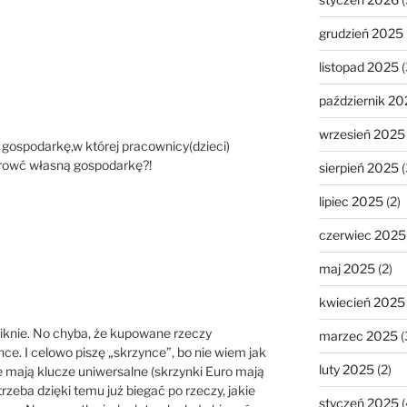
grudzień 2025
listopad 2025
(
październik 20
wrzesień 2025
ospodarkę,w której pracownicy(dzieci)
orowć własną gospodarkę?!
sierpień 2025
(
lipiec 2025
(2)
czerwiec 2025
maj 2025
(2)
kwiecień 2025
iknie. No chyba, że kupowane rzeczy
marzec 2025
(
nce. I celowo piszę „skrzynce”, bo nie wiem jak
luty 2025
(2)
sze mają klucze uniwersalne (skrzynki Euro mają
rzeba dzięki temu już biegać po rzeczy, jakie
styczeń 2025
(