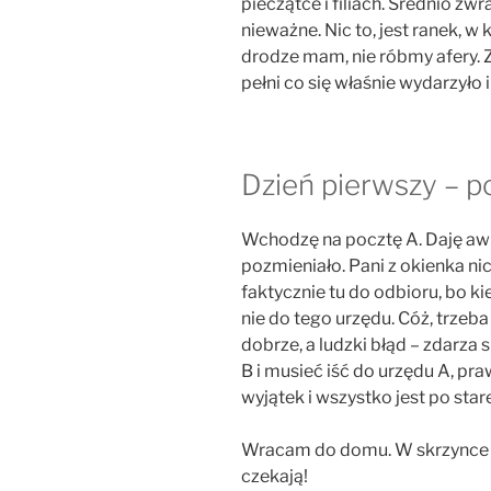
pieczątce i filiach. Średnio z
nieważne. Nic to, jest ranek, w 
drodze mam, nie róbmy afery. 
pełni co się właśnie wydarzyło 
Dzień pierwszy – p
Wchodzę na pocztę A. Daję awiz
pozmieniało. Pani z okienka nic
faktycznie tu do odbioru, bo ki
nie do tego urzędu. Cóż, trzeba 
dobrze, a ludzki błąd – zdarza 
B i musieć iść do urzędu A, pr
wyjątek i wszystko jest po sta
Wracam do domu. W skrzynce 
czekają!