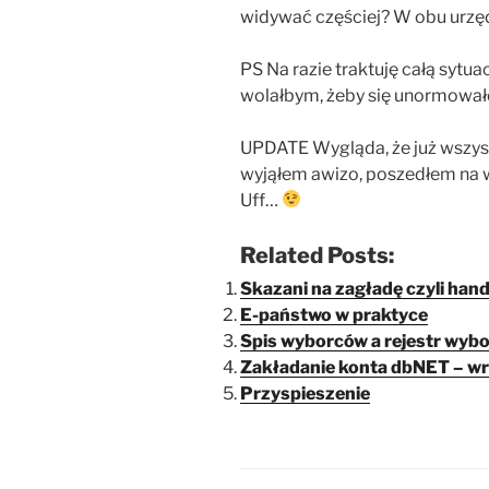
widywać częściej? W obu urz
PS Na razie traktuję całą sytua
wolałbym, żeby się unormował
UPDATE Wygląda, że już wszyst
wyjąłem awizo, poszedłem na 
Uff…
Related Posts:
Skazani na zagładę czyli hand
E-państwo w praktyce
Spis wyborców a rejestr wyb
Zakładanie konta dbNET – wr
Przyspieszenie