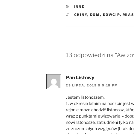
KATEGORIE
INNE
TAGI
CHINY
,
DOM
,
DOWCIP
,
MIA
13 odpowiedzi na “Awiz
Pan Listowy
23 LIPCA, 2015 O 9:18 PM
Jestem listonoszem.
1. w okresie letnim na poczcie jest
rejonie może chodzić listonosz, który
wraz z punktami awizowania – dobrze
nowi listonosze, zatrudnieni tylko n
ze zrozumiałych względów (brak doś