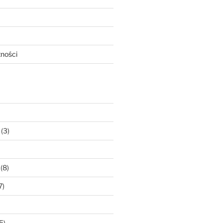
tności
(3)
(8)
7)
5)