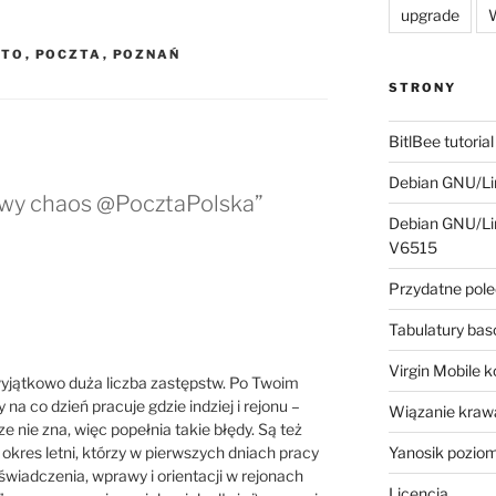
upgrade
W
STO
,
POCZTA
,
POZNAŃ
STRONY
BitlBee tutorial
Debian GNU/Lin
owy chaos @PocztaPolska”
Debian GNU/Lin
V6515
Przydatne pole
Tabulatury ba
Virgin Mobile 
 wyjątkowo duża liczba zastępstw. Po Twoim
 na co dzień pracuje gdzie indziej i rejonu –
Wiązanie krawa
 nie zna, więc popełnia takie błędy. Są też
a okres letni, którzy w pierwszych dniach pracy
Yanosik pozio
wiadczenia, wprawy i orientacji w rejonach
Licencja