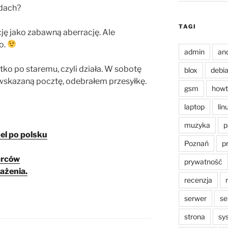
ędach?
TAGI
cję jako zabawną aberrację. Ale
o.
admin
an
ko po staremu, czyli działa. W sobotę
blox
debi
wskazaną pocztę, odebrałem przesyłkę.
gsm
howt
laptop
lin
muzyka
p
el po polsku
Poznań
p
orców
prywatność
ażenia.
recenzja
serwer
se
strona
sy