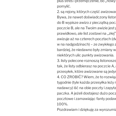
plus stres i przemęczenie, bo „nowy
pomylić.
2. są rejony, których część awizowa
Bywa, że nawet doświadczony liston
do B wypisze awizo z pieczątką poc
poczcie B, ale na Twoim awizie jest
prawidłowo, ale list zostawi na „złej
awizuje aż na czterech pocztach (d
w na nadgodzinach) – ze zwykłego 
bardziej, że niedawno były zmiany w 
niektórych ulic punkty awizowania.
3. listy polecone roznoszą listonosz
tak, że listy odbierasz na poczcie A
przesyłek, które awizowane są jedyn
4. CO ZROBIĆ? Wiem, że to rozwiąz
tygodnie (tyle każda przesyłka leży
nadawcy) iść na obie poczty i zapyta
paczka. A jeżeli dostajesz dużo poc
pocztowe i zamawiając fanty poda
100%.
Pozdrawiam i dziękuję za wyrozumi