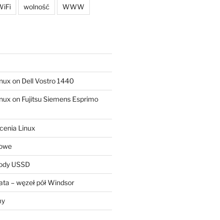
iFi
wolność
WWW
ux on Dell Vostro 1440
ux on Fujitsu Siemens Esprimo
cenia Linux
sowe
kody USSD
ta – węzeł pół Windsor
my