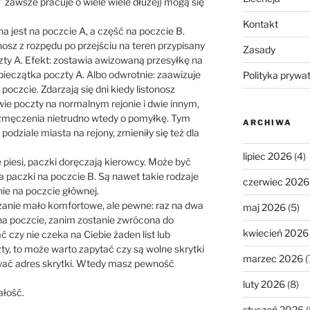
” zawsze pracuje o wiele wiele dłużej) mogą się
Kontakt
na jest na poczcie A, a część na poczcie B.
osz z rozpędu po przejściu na teren przypisany
Zasady
zty A. Efekt: zostawia awizowaną przesyłkę na
 pieczątka poczty A. Albo odwrotnie: zaawizuje
Polityka prywa
” poczcie. Zdarzają się dni kiedy listonosz
wie poczty na normalnym rejonie i dwie innym,
zmęczenia nietrudno wtedy o pomyłkę. Tym
ARCHIWA
podziale miasta na rejony, zmieniły się też dla
lipiec 2026
(4)
e piesi, paczki doręczają kierowcy. Może być
, a paczki na poczcie B. Są nawet takie rodzaje
czerwiec 2026
ie na poczcie głównej.
anie mało komfortowe, ale pewne: raz na dwa
maj 2026
(5)
 na poczcie, zanim zostanie zwrócona do
kwiecień 2026
ć czy nie czeka na Ciebie żaden list lub
zty, to może warto zapytać czy są wolne skrytki
marzec 2026
(
wać adres skrytki. Wtedy masz pewność
luty 2026
(8)
ałość.
styczeń 2026
(