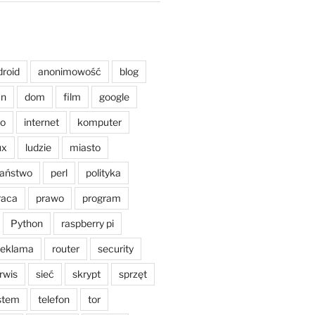
droid
anonimowość
blog
an
dom
film
google
o
internet
komputer
ux
ludzie
miasto
aństwo
perl
polityka
raca
prawo
program
Python
raspberry pi
reklama
router
security
rwis
sieć
skrypt
sprzęt
stem
telefon
tor