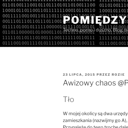
Przejdź
do
POMIĘDZY
treści
Techno, porno i duszno. Blog n
OPUBLIKOWANE
23 LIPCA, 2015
PRZEZ
ROZIE
W
Awizowy chaos @P
Tło
W mojej okolicy są dwa urzędy
zamieszkania (nazwijmy go A), 
Przynależę do tego trochę dale