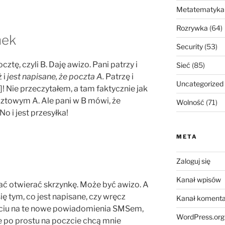
Metatematyka
Rozrywka
(64)
nek
Security
(53)
ztę, czyli B. Daję awizo. Pani patrzy i
Sieć
(85)
 i
jest napisane, że poczta A.
Patrzę i
Uncategorized
a]! Nie przeczytałem, a tam faktycznie jak
cztowym A. Ale pani w B mówi, że
Wolność
(71)
o i jest przesyłka!
META
Zaloguj się
Kanał wpisów
ać otwierać skrzynkę. Może być awizo. A
się tym, co jest napisane, czy wręcz
Kanał komenta
ściu na te nowe powiadomienia SMSem,
WordPress.org
e po prostu na poczcie chcą mnie