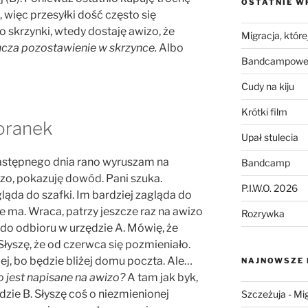
OSTATNIE W
więc przesyłki dość często się
o skrzynki, wtedy dostaję awizo, że
Migracja, której
ucza pozostawienie w skrzynce.
Albo
Bandcampowe 
Cudy na kiju
Krótki film
oranek
Upał stulecia
następnego dnia rano wyruszam na
Bandcamp
zo, pokazuję dowód. Pani szuka.
P.I.W.O. 2026
gląda do szafki. Im bardziej zagląda do
nie ma. Wraca, patrzy jeszcze raz na awizo
Rozrywka
o do odbioru w urzędzie A. Mówię, że
łyszę, że od czerwca się pozmieniało.
ej, bo będzie bliżej domu poczta. Ale…
NAJNOWSZE
 jest napisane na awizo?
A tam jak byk,
dzie B. Słyszę coś o niezmienionej
Szczeżuja
-
Mig