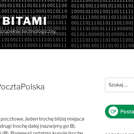
 BITAMI
iezupełnie technologiczny.
Szukaj:
ocztaPolska
 pocztowe. Jeden trochę bliżej miejsca
drugi trochę dalej (nazwijmy go B).
j (B). Ponieważ ostatnio kupuję trochę