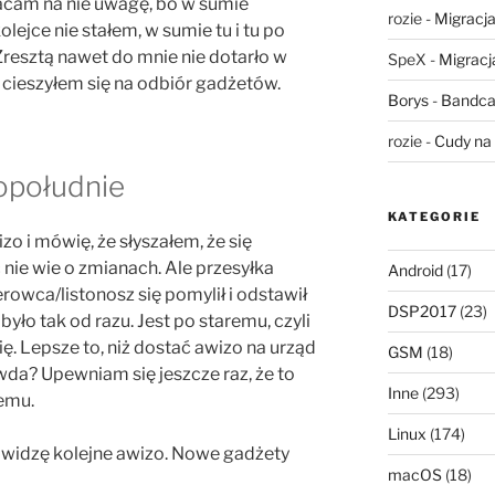
wracam na nie uwagę, bo w sumie
rozie
-
Migracja,
kolejce nie stałem, w sumie tu i tu po
Zresztą nawet do mnie nie dotarło w
SpeX
-
Migracja
i cieszyłem się na odbiór gadżetów.
Borys
-
Bandca
rozie
-
Cudy na 
opołudnie
KATEGORIE
o i mówię, że słyszałem, że się
 nie wie o zmianach. Ale przesyłka
Android
(17)
erowca/listonosz się pomylił i odstawił
DSP2017
(23)
było tak od razu. Jest po staremu, czyli
się. Lepsze to, niż dostać awizo na urząd
GSM
(18)
awda? Upewniam się jeszcze raz, że to
Inne
(293)
remu.
Linux
(174)
widzę kolejne awizo. Nowe gadżety
macOS
(18)