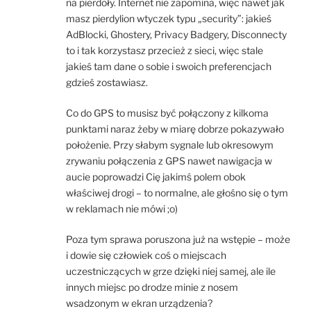
na pierdoły. Internet nie zapomina, więc nawet jak
masz pierdylion wtyczek typu „security”: jakieś
AdBlocki, Ghostery, Privacy Badgery, Disconnecty
to i tak korzystasz przecież z sieci, więc stale
jakieś tam dane o sobie i swoich preferencjach
gdzieś zostawiasz.
Co do GPS to musisz być połączony z kilkoma
punktami naraz żeby w miarę dobrze pokazywało
położenie. Przy słabym sygnale lub okresowym
zrywaniu połączenia z GPS nawet nawigacja w
aucie poprowadzi Cię jakimś polem obok
właściwej drogi – to normalne, ale głośno się o tym
w reklamach nie mówi ;o)
Poza tym sprawa poruszona już na wstępie – może
i dowie się człowiek coś o miejscach
uczestniczących w grze dzięki niej samej, ale ile
innych miejsc po drodze minie z nosem
wsadzonym w ekran urządzenia?