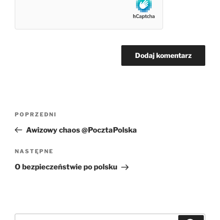
Nawigacja
Poprzedni
POPRZEDNI
wpisu
wpis
Awizowy chaos @PocztaPolska
Następny
NASTĘPNE
wpis
O bezpieczeństwie po polsku
Szukaj: