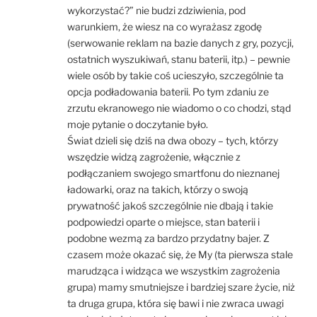
wykorzystać?” nie budzi zdziwienia, pod
warunkiem, że wiesz na co wyrażasz zgodę
(serwowanie reklam na bazie danych z gry, pozycji,
ostatnich wyszukiwań, stanu baterii, itp.) – pewnie
wiele osób by takie coś ucieszyło, szczególnie ta
opcja podładowania baterii. Po tym zdaniu ze
zrzutu ekranowego nie wiadomo o co chodzi, stąd
moje pytanie o doczytanie było.
Świat dzieli się dziś na dwa obozy – tych, którzy
wszędzie widzą zagrożenie, włącznie z
podłączaniem swojego smartfonu do nieznanej
ładowarki, oraz na takich, którzy o swoją
prywatność jakoś szczególnie nie dbają i takie
podpowiedzi oparte o miejsce, stan baterii i
podobne wezmą za bardzo przydatny bajer. Z
czasem może okazać się, że My (ta pierwsza stale
marudząca i widząca we wszystkim zagrożenia
grupa) mamy smutniejsze i bardziej szare życie, niż
ta druga grupa, która się bawi i nie zwraca uwagi