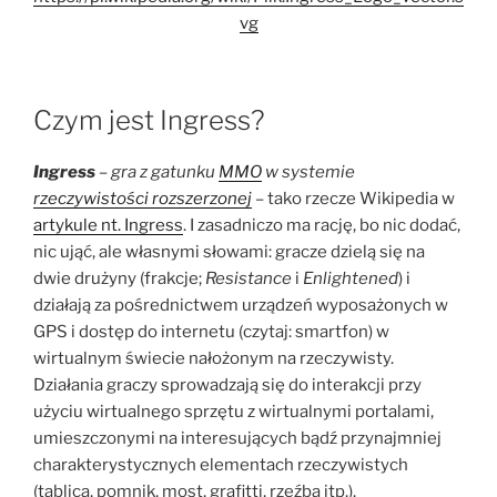
vg
Czym jest Ingress?
Ingress
– gra z gatunku
MMO
w systemie
rzeczywistości rozszerzonej
– tako rzecze Wikipedia w
artykule nt. Ingress
. I zasadniczo ma rację, bo nic dodać,
nic ująć, ale własnymi słowami: gracze dzielą się na
dwie drużyny (frakcje;
Resistance
i
Enlightened
) i
działają za pośrednictwem urządzeń wyposażonych w
GPS i dostęp do internetu (czytaj: smartfon) w
wirtualnym świecie nałożonym na rzeczywisty.
Działania graczy sprowadzają się do interakcji przy
użyciu wirtualnego sprzętu z wirtualnymi portalami,
umieszczonymi na interesujących bądź przynajmniej
charakterystycznych elementach rzeczywistych
(tablica, pomnik, most, grafitti, rzeźba itp.).