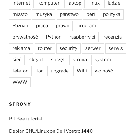
internet
komputer
laptop
linux
ludzie
miasto
muzyka
państwo
perl
polityka
Poznań
praca
prawo
program
prywatność
Python
raspberry pi
recenzja
reklama
router
security
serwer
serwis
sieć
skrypt
sprzęt
strona
system
telefon
tor
upgrade
WiFi
wolność
WWW
STRONY
BitlBee tutorial
Debian GNU/Linux on Dell Vostro 1440