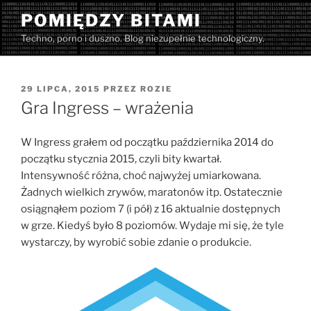
Przejdź
POMIĘDZY BITAMI
do
Techno, porno i duszno. Blog niezupełnie technologiczny.
treści
OPUBLIKOWANE
29 LIPCA, 2015
PRZEZ
ROZIE
W
Gra Ingress – wrażenia
W Ingress grałem od początku października 2014 do
początku stycznia 2015, czyli bity kwartał.
Intensywność różna, choć najwyżej umiarkowana.
Żadnych wielkich zrywów, maratonów itp. Ostatecznie
osiągnąłem poziom 7 (i pół) z 16 aktualnie dostępnych
w grze. Kiedyś było 8 poziomów. Wydaje mi się, że tyle
wystarczy, by wyrobić sobie zdanie o produkcie.