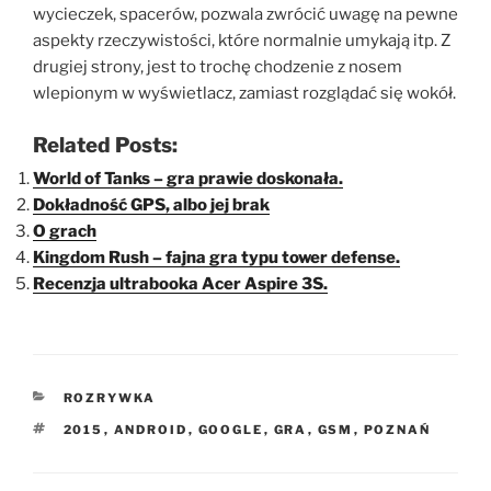
wycieczek, spacerów, pozwala zwrócić uwagę na pewne
aspekty rzeczywistości, które normalnie umykają itp. Z
drugiej strony, jest to trochę chodzenie z nosem
wlepionym w wyświetlacz, zamiast rozglądać się wokół.
Related Posts:
World of Tanks – gra prawie doskonała.
Dokładność GPS, albo jej brak
O grach
Kingdom Rush – fajna gra typu tower defense.
Recenzja ultrabooka Acer Aspire 3S.
KATEGORIE
ROZRYWKA
TAGI
2015
,
ANDROID
,
GOOGLE
,
GRA
,
GSM
,
POZNAŃ