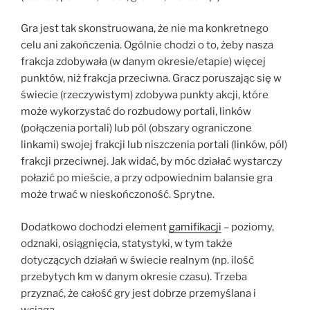
Gra jest tak skonstruowana, że nie ma konkretnego
celu ani zakończenia. Ogólnie chodzi o to, żeby nasza
frakcja zdobywała (w danym okresie/etapie) więcej
punktów, niż frakcja przeciwna. Gracz poruszając się w
świecie (rzeczywistym) zdobywa punkty akcji, które
może wykorzystać do rozbudowy portali, linków
(połączenia portali) lub pól (obszary ograniczone
linkami) swojej frakcji lub niszczenia portali (linków, pól)
frakcji przeciwnej. Jak widać, by móc działać wystarczy
połazić po mieście, a przy odpowiednim balansie gra
może trwać w nieskończoność. Sprytne.
Dodatkowo dochodzi element
gamifikacji
– poziomy,
odznaki, osiągnięcia, statystyki, w tym także
dotyczących działań w świecie realnym (np. ilość
przebytych km w danym okresie czasu). Trzeba
przyznać, że całość gry jest dobrze przemyślana i
wciąga.