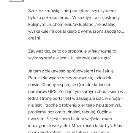
Szczerze mówiąc, nie pamiętam czy czytałem,
było to pół roku temu… W każdym razie jeśli przy
kolejnym uruchomieniu/aktualizacji/reinstalacji
wyskakuje mi coś takiego z wymuszoną zgodą to…
drażni.
Zauważ też, że to co proponuję w
jak można to
wykorzystać
nie jest już „nie związane z grą”.
Ja tam z ciekawości spróbowałem i nie żałuję.
Paru ciekawych rzeczy zawsze się człowiek
dowie. Choćby o sprzęcie i (nie)dokładności
pomiarów GPS. Że idąc tym samym chodnikiem w
jedną stronę portal jest w zasięgu, a idąc w drugą –
nie jest. I trochę o robieniu gier tego typu (pomysł,
problemy, poziom trudności, fabuła). Ogólnie
uważam, że jest spora bariera wejścia i mało
intuicyjne to wszystko. Może miało takie być. Plus
sporo niedoróbek – np. w tutorialu na moim