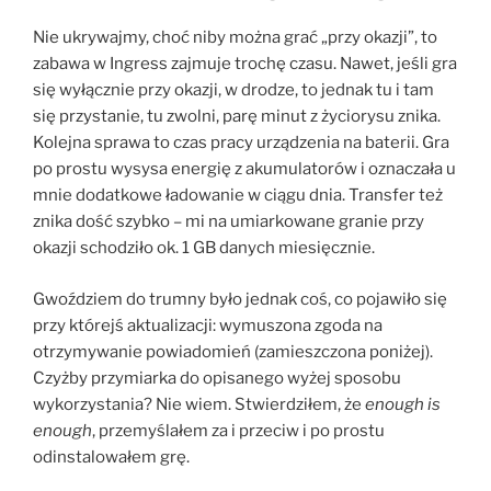
Nie ukrywajmy, choć niby można grać „przy okazji”, to
zabawa w Ingress zajmuje trochę czasu. Nawet, jeśli gra
się wyłącznie przy okazji, w drodze, to jednak tu i tam
się przystanie, tu zwolni, parę minut z życiorysu znika.
Kolejna sprawa to czas pracy urządzenia na baterii. Gra
po prostu wysysa energię z akumulatorów i oznaczała u
mnie dodatkowe ładowanie w ciągu dnia. Transfer też
znika dość szybko – mi na umiarkowane granie przy
okazji schodziło ok. 1 GB danych miesięcznie.
Gwoździem do trumny było jednak coś, co pojawiło się
przy którejś aktualizacji: wymuszona zgoda na
otrzymywanie powiadomień (zamieszczona poniżej).
Czyżby przymiarka do opisanego wyżej sposobu
wykorzystania? Nie wiem. Stwierdziłem, że
enough is
enough
, przemyślałem za i przeciw i po prostu
odinstalowałem grę.