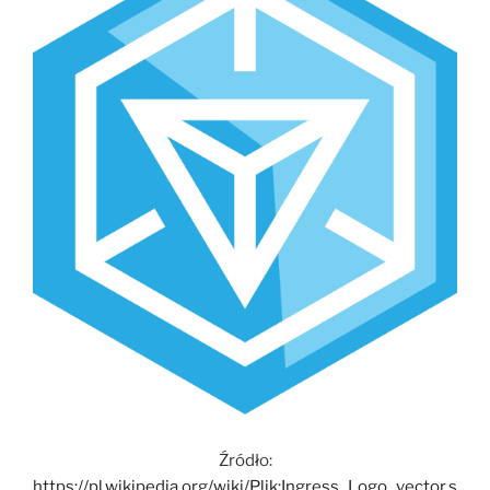
Źródło:
https://pl.wikipedia.org/wiki/Plik:Ingress_Logo_vector.s