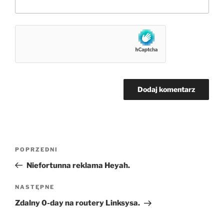
Nawigacja
Poprzedni
POPRZEDNI
wpisu
wpis
Niefortunna reklama Heyah.
Następny
NASTĘPNE
wpis
Zdalny 0-day na routery Linksysa.