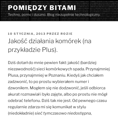
Przejdź
POMIĘDZY BITAMI
do
Techno, porno i duszno. Blog niezupełnie technologiczny.
treści
OPUBLIKOWANE
10 STYCZNIA, 2013
PRZEZ
ROZIE
W
Jakość działania komórek (na
przykładzie Plus).
Dziś dotarł do mnie pewien fakt: jakość (bardziej:
niezawodność) sieci komórkowych spada. Przynajmniej
Plusa, przynajmniej w Poznaniu. Kiedyś jak chciałem
zadzwonić, to po prostu wybierałem numer i
dzwoniłem. Mogłem się nie dodzwonić, jeśli odbiorca
akurat rozmawiał i było zajęte, albo po prostu nie mógł
odebrać telefonu. Dziś tak nie jest. Od pewnego czasu
regularnie zdarza mi się komunikat w stylu
(niedokładnie)
sieć tymczasowo niedostępna
,