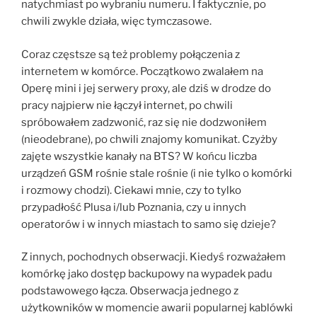
natychmiast po wybraniu numeru. I faktycznie, po
chwili zwykle działa, więc tymczasowe.
Coraz częstsze są też problemy połączenia z
internetem w komórce. Początkowo zwalałem na
Operę mini i jej serwery proxy, ale dziś w drodze do
pracy najpierw nie łączył internet, po chwili
spróbowałem zadzwonić, raz się nie dodzwoniłem
(nieodebrane), po chwili znajomy komunikat. Czyżby
zajęte wszystkie kanały na BTS? W końcu liczba
urządzeń GSM rośnie stale rośnie (i nie tylko o komórki
i rozmowy chodzi). Ciekawi mnie, czy to tylko
przypadłość Plusa i/lub Poznania, czy u innych
operatorów i w innych miastach to samo się dzieje?
Z innych, pochodnych obserwacji. Kiedyś rozważałem
komórkę jako dostęp backupowy na wypadek padu
podstawowego łącza. Obserwacja jednego z
użytkowników w momencie awarii popularnej kablówki