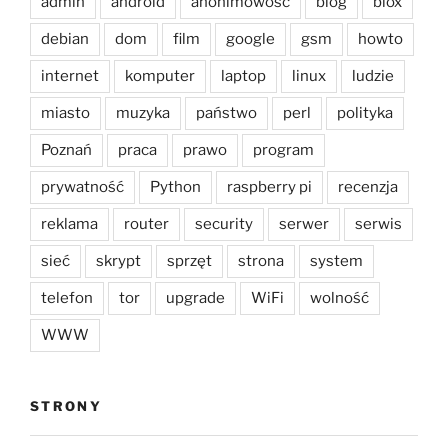
admin
android
anonimowość
blog
blox
debian
dom
film
google
gsm
howto
internet
komputer
laptop
linux
ludzie
miasto
muzyka
państwo
perl
polityka
Poznań
praca
prawo
program
prywatność
Python
raspberry pi
recenzja
reklama
router
security
serwer
serwis
sieć
skrypt
sprzęt
strona
system
telefon
tor
upgrade
WiFi
wolność
WWW
STRONY