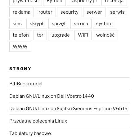
prywatność
Python
raspberry pi
recenzja
reklama
router
security
serwer
serwis
sieć
skrypt
sprzęt
strona
system
telefon
tor
upgrade
WiFi
wolność
WWW
STRONY
BitlBee tutorial
Debian GNU/Linux on Dell Vostro 1440
Debian GNU/Linux on Fujitsu Siemens Esprimo V6515
Przydatne polecenia Linux
Tabulatury basowe