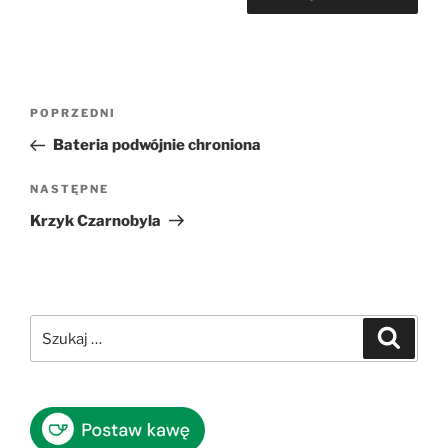
Nawigacja
Poprzedni
POPRZEDNI
wpisu
wpis
Bateria podwójnie chroniona
Następny
NASTĘPNE
wpis
Krzyk Czarnobyla
Szukaj:
Szukaj