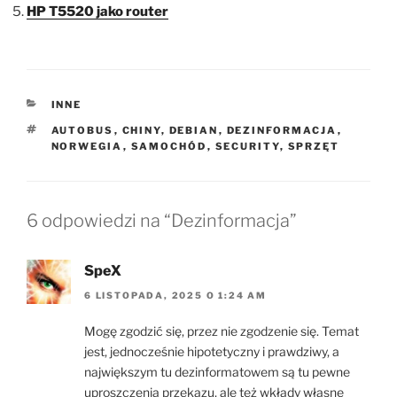
HP T5520 jako router
KATEGORIE
INNE
TAGI
AUTOBUS
,
CHINY
,
DEBIAN
,
DEZINFORMACJA
,
NORWEGIA
,
SAMOCHÓD
,
SECURITY
,
SPRZĘT
6 odpowiedzi na “Dezinformacja”
SpeX
6 LISTOPADA, 2025 O 1:24 AM
Mogę zgodzić się, przez nie zgodzenie się. Temat
jest, jednocześnie hipotetyczny i prawdziwy, a
największym tu dezinformatowem są tu pewne
uproszczenia przekazu, ale też wkłady własne