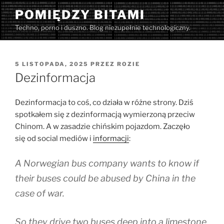
Przejdź
POMIĘDZY BITAMI
do
Techno, porno i duszno. Blog niezupełnie technologiczny.
treści
OPUBLIKOWANE
5 LISTOPADA, 2025
PRZEZ
ROZIE
W
Dezinformacja
Dezinformacja to coś, co działa w różne strony. Dziś
spotkałem się z dezinformacją wymierzoną przeciw
Chinom. A w zasadzie chińskim pojazdom. Zaczęło
się od social mediów i
informacji
:
A Norwegian bus company wants to know if
their buses could be abused by China in the
case of war.
So they drive two buses deep into a limestone