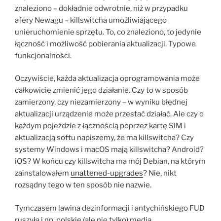
znaleziono – dokładnie odwrotnie, niż w przypadku
afery Newagu – killswitcha umożliwiającego
unieruchomienie sprzętu. To, co znaleziono, to jedynie
łączność i możliwość pobierania aktualizacji. Typowe
funkcjonalności.
Oczywiście, każda aktualizacja oprogramowania może
całkowicie zmienić jego działanie. Czy to w sposób
zamierzony, czy niezamierzony – w wyniku błędnej
aktualizacji urządzenie może przestać działać. Ale czy o
każdym pojeździe z łącznością poprzez kartę SIM i
aktualizacją softu napiszemy, że ma killswitcha? Czy
systemy Windows i macOS mają killswitcha? Android?
iOS? W końcu czy killswitcha ma mój Debian, na którym
zainstalowałem
unattened-upgrades
? Nie, nikt
rozsądny tego w ten sposób nie nazwie.
Tymczasem lawina dezinformacji i antychińskiego FUD
ruszyła i np. polskie (ale nie tylko) media