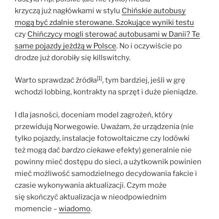
krzyczą już nagłówkami w stylu
Chińskie autobusy
mogą być zdalnie sterowane. Szokujące wyniki testu
czy
Chińczycy mogli sterować autobusami w Danii? Te
same pojazdy jeżdżą w Polsce
. No i oczywiście po
drodze już dorobiły się killswitchy.
[1]
Warto sprawdzać źródła
, tym bardziej, jeśli w grę
wchodzi lobbing, kontrakty na sprzęt i duże pieniądze.
I dla jasności, doceniam model zagrożeń, który
przewidują Norwegowie. Uważam, że urządzenia (nie
tylko pojazdy, instalacje fotowoltaiczne czy lodówki
też mogą dać
bardzo ciekawe
efekty) generalnie nie
powinny mieć dostępu do sieci, a użytkownik powinien
mieć możliwość samodzielnego decydowania fakcie i
czasie wykonywania aktualizacji. Czym może
się skończyć aktualizacja w nieodpowiednim
momencie –
wiadomo
.